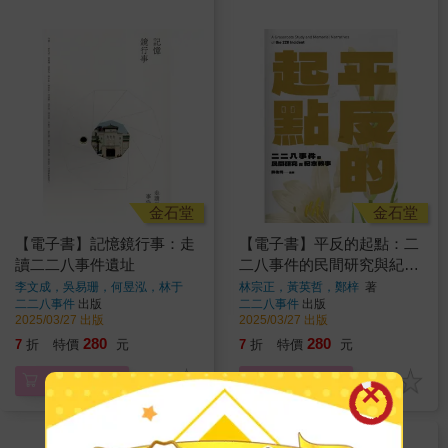
金石堂
金石堂
【電子書】記憶鏡行事：走
【電子書】平反的起點：二
讀二二八事件遺址
二八事件的民間研究與紀念
敘事
李文成，吳易珊，何昱泓，林于
林宗正，黃英哲，鄭梓
著
玄，林京右，邱映寰，張哲翰，陳
二二八事件
出版
二二八事件
出版
冠宏，許蕙玟，曾元濃，雷鎧亦，
2025/03/27 出版
2025/03/27 出版
蔡伊盈，謝宜安
著
280
280
7
折
特價
元
7
折
特價
元
電子書
電子書