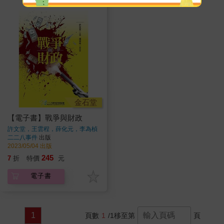
金石堂
【電子書】戰爭與財政
許文堂，王雲程，薛化元，李為楨
著
二二八事件
出版
2023/05/04 出版
245
7
折
特價
元
電子書
1
頁數
1
/1
移至第
頁