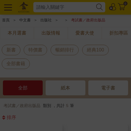
0
首頁
＞
中文書
＞
出版社
＞
＞
考試書／政府出版品
本月選書
出版情報
愛書大使
折扣專區
新書
特價書
暢銷排行
經典100
全部書籍
全部
紙本
電子書
考試書／政府出版品
類別 ，共計
5
筆
排序