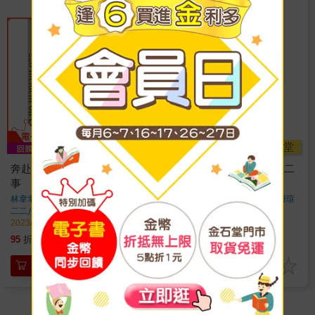
金石堂
奔赴的青春：二二八校園記
【電子書】奔赴的青春：二
事
二八校園記事
林韋聿，張尹嚴，王學儒，邱羽瑄
林韋聿，張尹嚴，王學儒，邱羽瑄
著
著
二二八事件
出版
二二八事件
出版
2023/05/04 出版
2023/05/04 出版
380
280
95
折
特價
元
7
折
特價
元
加入購物車
電子書