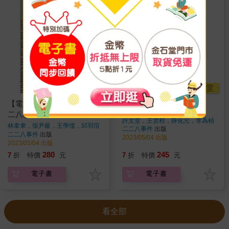
金石堂
金石堂
【電子書】奔赴的青春：二
【電子書】戰爭與財政
二八校園記事
許文堂，王雲程，薛化元，李為楨
林韋聿，張尹嚴，王學儒，邱羽瑄
著
二二八事件
出版
著
二二八事件
出版
2023/05/04 出版
2023/05/04 出版
280
245
7
折
特價
元
7
折
特價
元
電子書
電子書
看全部