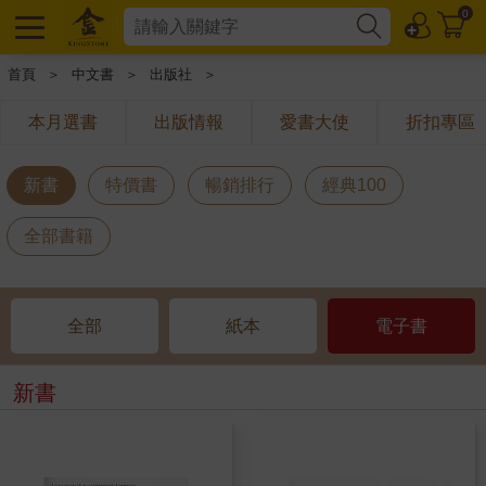
0
首頁
＞
中文書
＞
出版社
＞
本月選書
出版情報
愛書大使
折扣專區
新書
特價書
暢銷排行
經典100
全部書籍
全部
紙本
電子書
新書