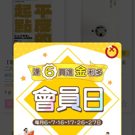
金石堂
金石堂
【電子書】平反的起點：二
【電子書】記憶鏡行事：走
二八事件的民間研究與紀念
讀二二八事件遺址
敘事
林宗正，黃英哲，鄭梓
著
李文成，吳易珊，何昱泓，林于
玄，林京右，邱映寰，張哲翰，陳
二二八事件
出版
二二八事件
出版
冠宏，許蕙玟，曾元濃，雷鎧亦，
2025/03/27 出版
2025/03/27 出版
蔡伊盈，謝宜安
著
280
280
7
折
特價
元
7
折
特價
元
電子書
電子書