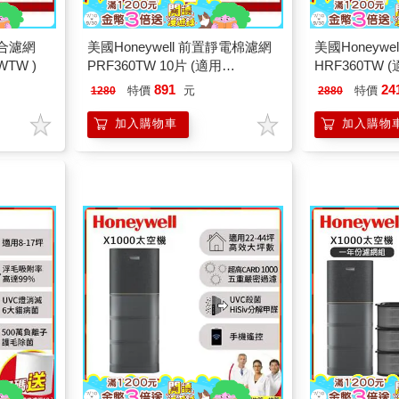
v複合濾網
美國Honeywell 前置靜電棉濾網
美國Honeywe
WTW )
PRF360TW 10片 (適用
HRF360TW 
HPA360WTW 喵淨機)
喵淨機)
891
24
特價
元
特價
1280
2880
加入購物車
加入購物