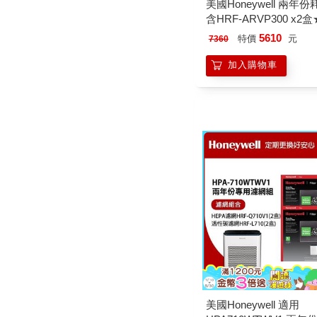
美國Honeywell 兩年
含HRF-ARVP300 x2
HPA300/HPA5350)
5610
特價
元
7360
加入購物車
美國Honeywell 適用