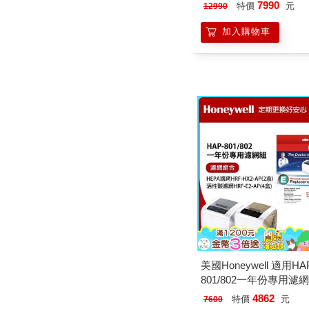
7990
特價
元
12990
加入購物車
美國Honeywell 適用H
801/802一年份專用濾
（HEPA濾網HRF－HX
4862
特價
元
7600
APx2+活性碳CZ除臭濾