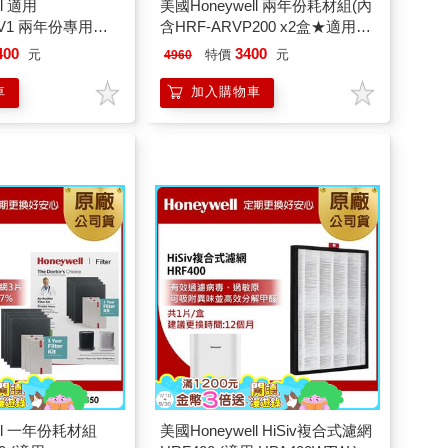
l 適用
美國Honeywell 兩年份耗材組(內
WV1 兩年份專用濾
含HRF-ARVP200 x2盒★適用
HRF-Q720V1 x2
HPA200/HPA202/HPA5250)
400
3400
元
特價
元
4960
網HRF-L720
車
加入購物車
ell 一年份耗材組
美國Honeywell HiSiv複合式濾網