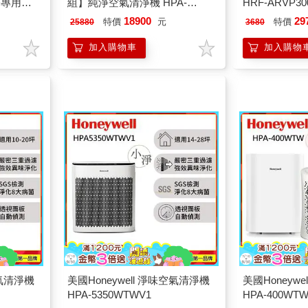
年份專用濾
組】純淨空氣清淨機 HPA-
HRF-ARVP30
0V1 x2
400WTW (小純)
HPA300/HPA5
18900
29
特價
元
特價
25880
3680
L710
加入購物車
加入購物
空氣清淨機
美國Honeywell 淨味空氣清淨機
美國Honeyw
HPA-5350WTWV1
HPA-400WTW