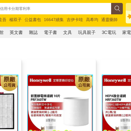
圭吾
楊双子
公益書包
16647續集
吉伊卡哇
高希均
通靈藥師
路邊攤新作
馬斯克
玩具總動員5
超慢跑
館
英文書
雜誌
電子書
文具
玩具親子
3C電玩
家