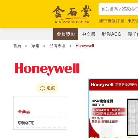
國中自修評量
東野
唯紅花綻放
奧德賽
會員獎勵
中文書
動漫ACG
親子
首頁
＞
家電
＞
品牌專區
＞
Honeywell
追蹤
商品分類
全商品
季節家電