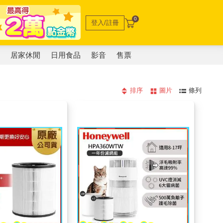
0
登入/註冊
電
居家休閒
日用食品
影音
售票
排序
圖片
條列