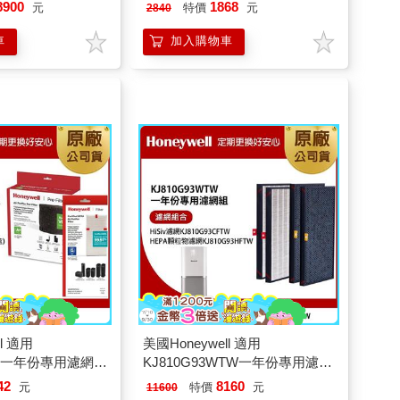
(HEPA濾網HRFJ830+活性碳CZ
8900
1868
元
特價
元
2840
除臭濾網HRF-APP1x2)
車
加入購物車
l 適用
美國Honeywell 適用
TW 一年份專用濾網組
KJ810G93WTW一年份專用濾網
RF-G1x2+活性碳
組(HiSiv濾網
42
8160
元
特價
元
11600
F-APP1)
KJ810G93CFTW+HEPA顆粒物