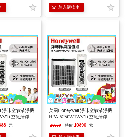
濾網KJ810G93HFTW)
車
加入購物車
ell 淨味空氣清淨機
美國Honeywell 淨味空氣清淨機
WTWV1+空氣清淨機
HPA-5250WTWV1+空氣清淨機
W
HPA-030WTW
888
10890
元
特價
元
20980
車
加入購物車