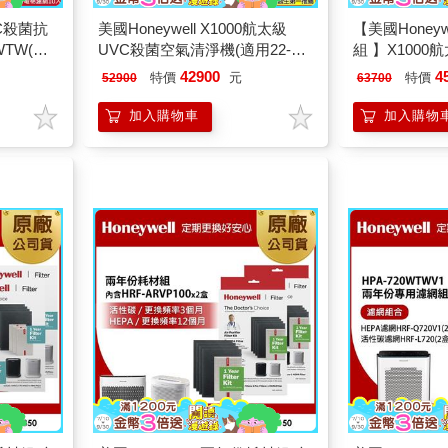
VC殺菌抗
美國Honeywell X1000航太級
【美國Honey
WTW(喵
UVC殺菌空氣清淨機(適用22-44
組 】X1000
坪｜太空機)
清淨機(適用22
42900
4
特價
元
特價
52900
63700
加入購物車
加入購物