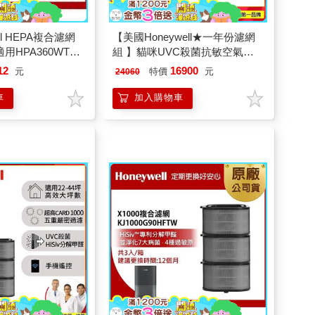
ll HEPA複合濾網
【美國Honeywell★一年份濾網
(適用HPA360WTW
組 】貓咪UVC殺菌抗敏空氣清
淨機 HPA360WTW(喵淨機)
12
16900
元
特價
元
24060
車
加入購物車