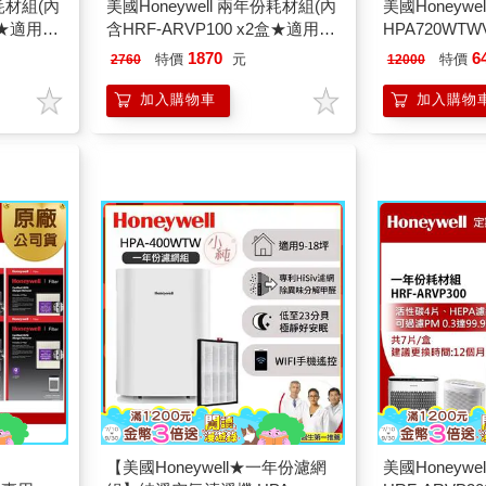
份耗材組(內
美國Honeywell 兩年份耗材組(內
美國Honeywel
盒★適用
含HRF-ARVP100 x2盒★適用
HPA720WT
HPA100/HPA5150)
網組(HEPA濾網
1870
6
特價
元
特價
2760
12000
盒+顆粒活性碳濾
x2盒)
加入購物車
加入購物
【美國Honeywell★一年份濾網
美國Honeyw