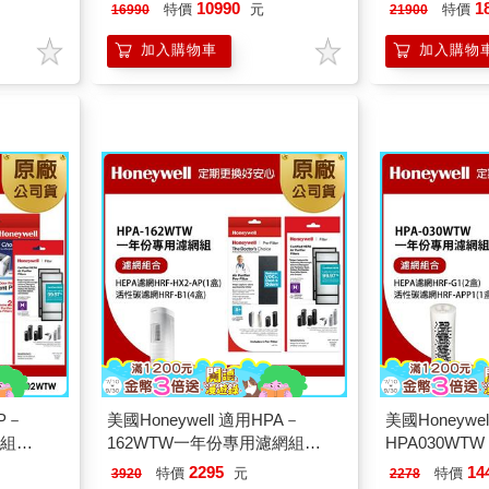
空氣清淨機
10990
1
特價
元
特價
16990
21900
加入購物車
加入購物
AP－
美國Honeywell 適用HPA－
美國Honeywel
網組
162WTW一年份專用濾網組
HPA030W
2－
（HEPA濾網HRF－HX2－
(HEPA濾網H
2295
14
特價
元
特價
3920
2278
網HRF
AP+活性碳CZ除臭濾網HRF－
CZ除臭濾網HR