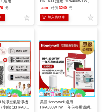
0 (適用
HRF400 (適用 HPA400WTW )
350)
70
3240
元
特價
元
3980
車
加入購物車
ell 純淨空氣清淨機
美國Honeywell 適用
 (小純) 送HPA030
HPA830WTW 一年份專用濾網組