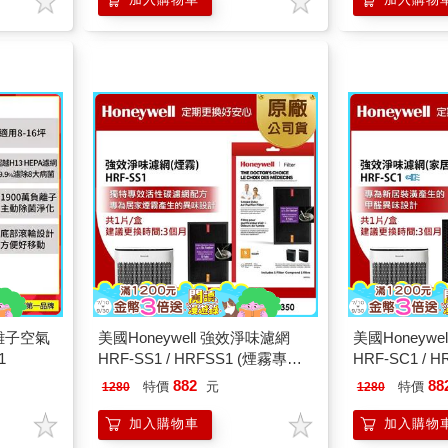
負離子空氣
美國Honeywell 強效淨味濾網
美國Honeyw
1
HRF-SS1 / HRFSS1 (煙霧專攻)
HRF-SC1 / 
(適用
專攻)(適用
882
88
特價
元
特價
1280
1280
HPA5150/HPA5250/HPA5350)
HPA5150/HPA
加入購物車
加入購物