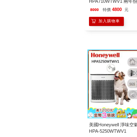
HPA710WTWV1 兩
網組(HEPA濾網HRF-Q71
4800
特價
元
8000
盒+顆粒活性碳濾網HRF-
x2盒)
加入購物車
美國Honeywell 淨味
HPA-5250WTWV1