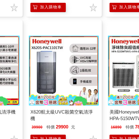
B1x4）
加入購物車
加入購物
空氣清淨機
X620航太級UVC殺菌空氣清淨
美國Honeyw
機
HPA-5150
HPA-030WT
29900
7
特價
元
特價
39900
16890
加入購物車
加入購物