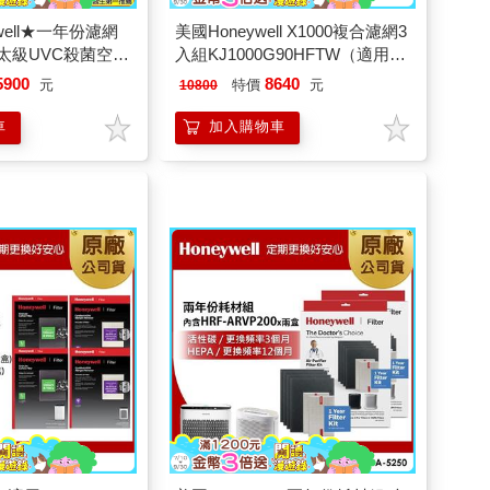
well★一年份濾網
美國Honeywell X1000複合濾網3
航太級UVC殺菌空氣
入組KJ1000G90HFTW（適用
-44坪｜太空機)
X1000 太空機）
5900
8640
元
特價
元
10800
車
加入購物車