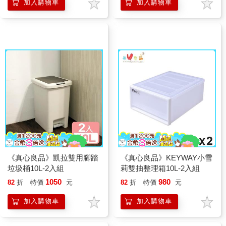
加入購物車
加入購物車
《真心良品》凱拉雙用腳踏
《真心良品》KEYWAY小雪
垃圾桶10L-2入組
莉雙抽整理箱10L-2入組
1050
980
82
折
特價
元
82
折
特價
元
加入購物車
加入購物車