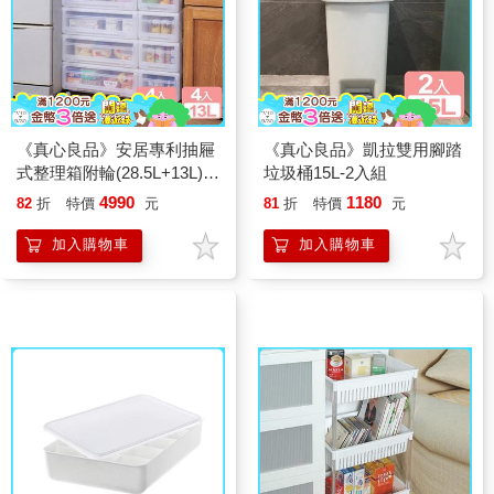
《真心良品》安居專利抽屜
《真心良品》凱拉雙用腳踏
式整理箱附輪(28.5L+13L)-8
垃圾桶15L-2入組
件組
4990
1180
82
折
特價
元
81
折
特價
元
加入購物車
加入購物車