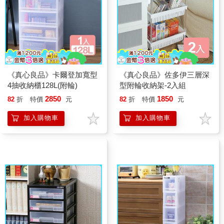
《真心良品》卡爾登加寬型
《真心良品》佐多伊三層深
4抽收納櫃128L(附輪)
型附輪收納架-2入組
2850
1850
82
折
特價
元
82
折
特價
元
加入購物車
加入購物車