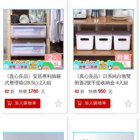
《真心良品》安居專利抽屜
《真心良品》日系純白無雙
式整理箱(28.5L)-2入組
附蓋2號手提收納盒-4入組
1780
950
82
折
特價
元
82
折
特價
元
加入購物車
加入購物車