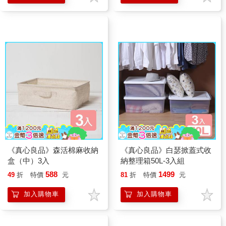
《真心良品》森活棉麻收納
《真心良品》白瑟掀蓋式收
盒（中）3入
納整理箱50L-3入組
588
1499
49
折
特價
元
81
折
特價
元
加入購物車
加入購物車