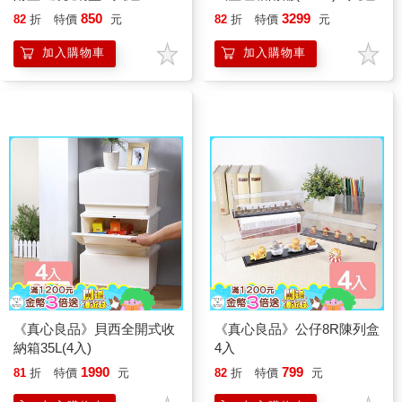
850
3299
82
折
特價
元
82
折
特價
元
加入購物車
加入購物車
《真心良品》貝西全開式收
《真心良品》公仔8R陳列盒
納箱35L(4入)
4入
1990
799
81
折
特價
元
82
折
特價
元