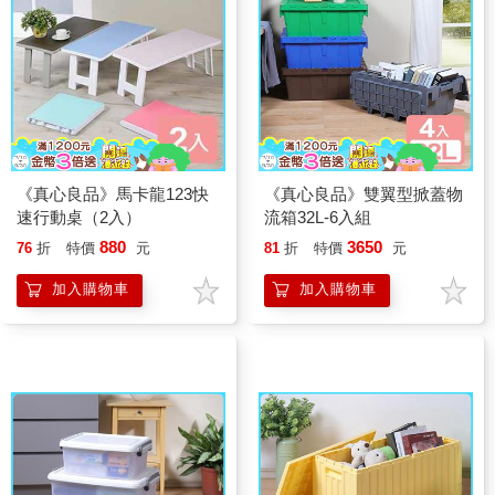
《真心良品》馬卡龍123快
《真心良品》雙翼型掀蓋物
速行動桌（2入）
流箱32L-6入組
880
3650
76
折
特價
元
81
折
特價
元
加入購物車
加入購物車