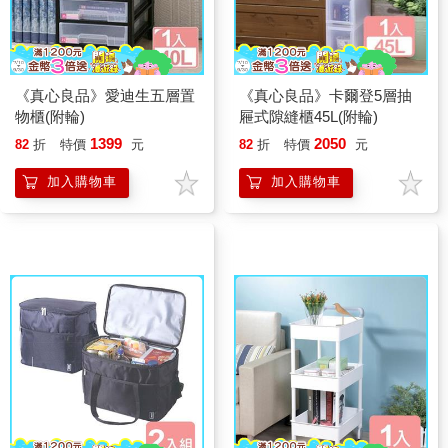
《真心良品》愛迪生五層置
《真心良品》卡爾登5層抽
物櫃(附輪)
屜式隙縫櫃45L(附輪)
1399
2050
82
折
特價
元
82
折
特價
元
加入購物車
加入購物車