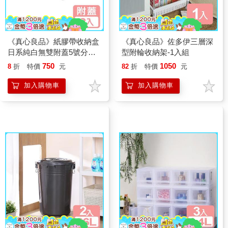
《真心良品》紙膠帶收納盒
《真心良品》佐多伊三層深
日系純白無雙附蓋5號分隔
型附輪收納架-1入組
收納盒(15格)-2入組
750
1050
8
折
特價
元
82
折
特價
元
加入購物車
加入購物車