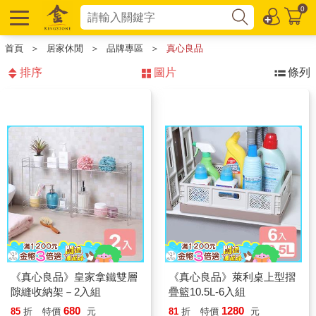
0
首頁
＞
居家休閒
＞
品牌專區
＞
真心良品
排序
圖片
條列
《真心良品》皇家拿鐵雙層
《真心良品》萊利桌上型摺
隙縫收納架－2入組
疊籃10.5L-6入組
680
1280
85
折
特價
元
81
折
特價
元