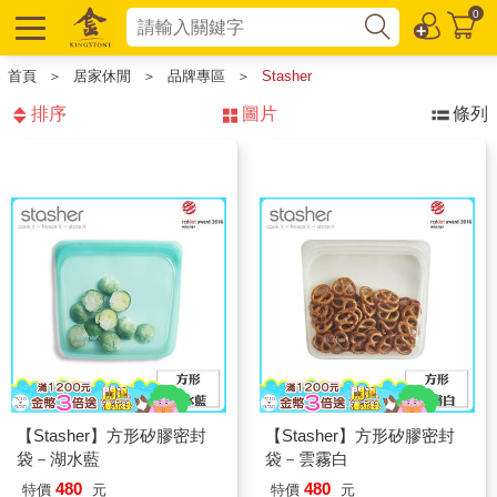
0
首頁
＞
居家休閒
＞
品牌專區
＞
Stasher
排序
圖片
條列
【Stasher】方形矽膠密封
【Stasher】方形矽膠密封
袋－湖水藍
袋－雲霧白
480
480
特價
元
特價
元