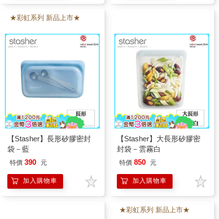
★彩虹系列 新品上市★
【Stasher】長形矽膠密封
【Stasher】大長形矽膠密
袋－藍
封袋－雲霧白
390
850
特價
元
特價
元
加入購物車
加入購物車
★彩虹系列 新品上市★