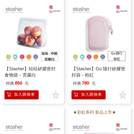
【Stasher】站站矽膠密封
【Stasher】Go 隨行矽膠密
食物袋－雲霧白
封袋－粉紅
850
780
特價
元
特價
元
加入購物車
加入購物車
★彩虹系列 新品上市★