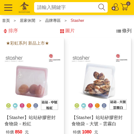
0
首頁
＞
居家休閒
＞
品牌專區
＞
Stasher
排序
圖片
條列
★彩虹系列 新品上市★
【Stasher】站站矽膠密封
【Stasher】站站矽膠密封
食物袋－粉紅
食物袋－大號－雲霧白
850
1080
特價
元
特價
元