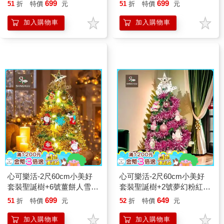
果彩繪木片飾品組+LED暖
誕老人彩繪木片飾品組
699
699
51
折
特價
元
51
折
特價
元
白光20燈雪花燈串
+LED暖白光20燈雪花燈串
加入購物車
加入購物車
心可樂活-2尺60cm小美好
心可樂活-2尺60cm小美好
套裝聖誕樹+6號薑餅人雪花
套裝聖誕樹+2號夢幻粉紅聖
彩繪木片飾品組+LED暖白
誕老人彩繪木片飾品組_不
699
649
51
折
特價
元
52
折
特價
元
光20燈雪花燈串
含燈款
加入購物車
加入購物車