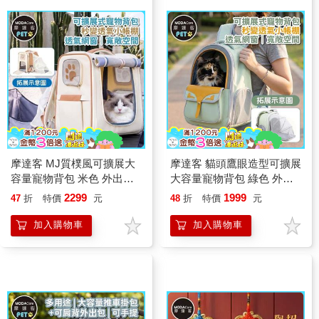
摩達客 MJ質樸風可擴展大
摩達客 貓頭鷹眼造型可擴展
容量寵物背包 米色 外出超
大容量寵物背包 綠色 外出
透氣網窗雙肩背包 7公斤以
超透氣網窗雙肩背包 6公斤
2299
1999
47
折
特價
元
48
折
特價
元
下犬貓狗特寵適用 秒變帳篷
以下犬貓狗特寵適用 秒變帳
款
篷款
加入購物車
加入購物車