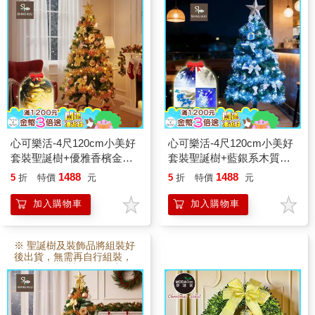
貨。
貨。
心可樂活-4尺120cm小美好
心可樂活-4尺120cm小美好
套裝聖誕樹+優雅香檳金木
套裝聖誕樹+藍銀系木質彩
質彩繪系飾品組+50燈LED
繪系飾品組+50燈LED燈串
1488
1488
5
折
特價
元
5
折
特價
元
燈串暖白光_USB電池盒兩
藍白光_USB電池盒兩用
用
加入購物車
加入購物車
※ 聖誕樹及裝飾品將組裝好
後出貨，無需再自行組裝，
故本賣場 訂製3~5日後出
貨。