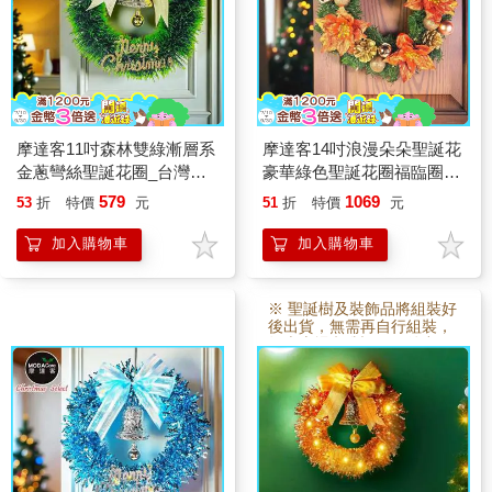
摩達客11吋森林雙綠漸層系
摩達客14吋浪漫朵朵聖誕花
金蔥彎絲聖誕花圈_台灣工
豪華綠色聖誕花圈福臨圈_
藝免組裝
珊瑚紅橙金系_台灣工藝免
579
1069
53
折
特價
元
51
折
特價
元
組裝
加入購物車
加入購物車
※ 聖誕樹及裝飾品將組裝好
後出貨，無需再自行組裝，
故本賣場 訂製3~5日後出
貨。