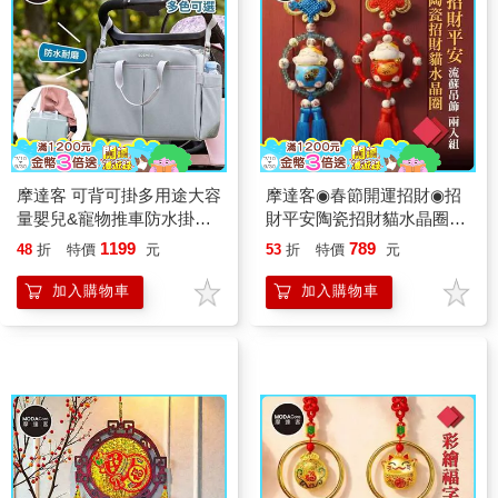
摩達客 可背可掛多用途大容
摩達客◉春節開運招財◉招
量嬰兒&寵物推車防水掛包
財平安陶瓷招財貓水晶圈流
肩背包 灰色 可手提斜背外
蘇吊飾_兩入組
1199
789
48
折
特價
元
53
折
特價
元
出包多色可選實用
加入購物車
加入購物車