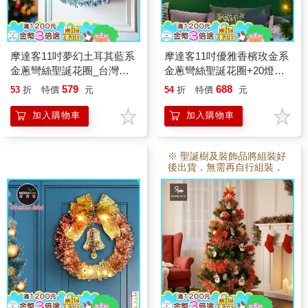
摩達客11吋夢幻土耳其藍系
摩達客11吋優雅香檳玫金系
金蔥彎絲聖誕花圈_台灣工
金蔥彎絲聖誕花圈+20燈
藝免組裝
LED暖白光燈串
579
688
53
折
特價
元
54
折
特價
元
加入購物車
加入購物車
※ 聖誕樹及裝飾品將組裝好
後出貨，無需再自行組裝，
故本賣場 訂製3~5日後出
貨。