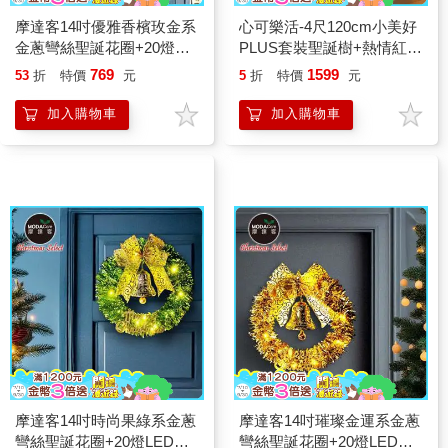
摩達客14吋優雅香檳玫金系
心可樂活-4尺120cm小美好
金蔥彎絲聖誕花圈+20燈
PLUS套裝聖誕樹+熱情紅甜
LED暖白光燈串
甜圈雪人彩繪木質片系飾品
769
1599
53
折
特價
元
5
折
特價
元
組(不含燈)
加入購物車
加入購物車
摩達客14吋時尚果綠系金蔥
摩達客14吋璀璨金運系金蔥
彎絲聖誕花圈+20燈LED暖
彎絲聖誕花圈+20燈LED暖