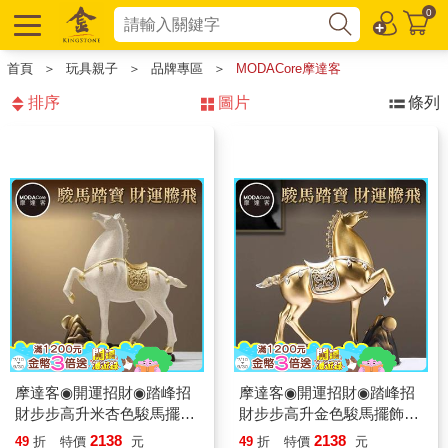
0
首頁
＞
玩具親子
＞
品牌專區
＞
MODACore摩達客
排序
圖片
條列
摩達客◉開運招財◉踏峰招
摩達客◉開運招財◉踏峰招
財步步高升米杏色駿馬擺飾
財步步高升金色駿馬擺飾_
_客廳玄關臥室好風水好運
客廳玄關臥室好風水好運勢
2138
2138
49
折
特價
元
49
折
特價
元