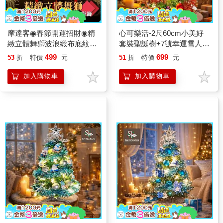
摩達客◉春節開運招財◉精
心可樂活-2尺60cm小美好
緻立體舞獅波浪緞布底紋原
套裝聖誕樹+7號幸運雪人紅
木流蘇吊飾掛飾
系彩繪木片飾品組+LED暖
499
699
53
折
特價
元
51
折
特價
元
白光20燈雪花燈串
加入購物車
加入購物車