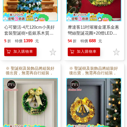
心可樂活-4尺120cm小美好
摩達客11吋璀璨金運系金蔥
套裝聖誕樹+藍銀系木質彩
彎絲聖誕花圈+20燈LED暖
繪系飾品組(不含燈)
白光燈串
1399
688
5
折
特價
元
54
折
特價
元
加入購物車
加入購物車
※ 聖誕樹及裝飾品將組裝好
※ 聖誕樹及裝飾品將組裝好
後出貨，無需再自行組裝，
後出貨，無需再自行組裝，
故本賣場 訂製3~5日後出
故本賣場 訂製3~5日後出
貨。
貨。