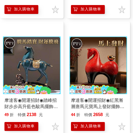
勢
加入購物車
加入購物車
摩達客◉開運招財◉踏峰招
摩達客◉開運招財◉紅黑漸
財步步高升藍色駿馬擺飾_
層唐馬元寶馬上發財擺飾_
客廳玄關臥室好風水好運勢
客廳玄關臥室好風水好運勢
2138
2658
49
折
特價
元
44
折
特價
元
加入購物車
加入購物車