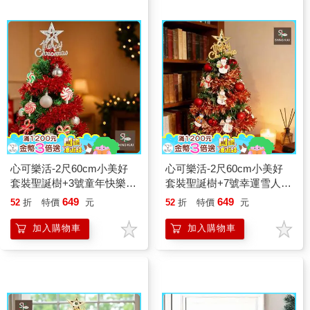
心可樂活-2尺60cm小美好
心可樂活-2尺60cm小美好
套裝聖誕樹+3號童年快樂糖
套裝聖誕樹+7號幸運雪人紅
果彩繪木片飾品組_不含燈
系彩繪木片飾品組_不含燈
649
649
52
折
特價
元
52
折
特價
元
款
款
加入購物車
加入購物車