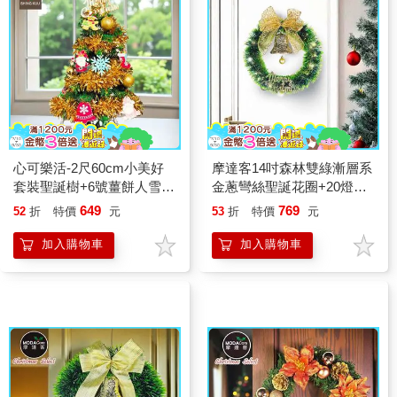
心可樂活-2尺60cm小美好
摩達客14吋森林雙綠漸層系
套裝聖誕樹+6號薑餅人雪花
金蔥彎絲聖誕花圈+20燈
彩繪木片飾品組_不含燈款
LED暖白光燈串
649
769
52
折
特價
元
53
折
特價
元
加入購物車
加入購物車