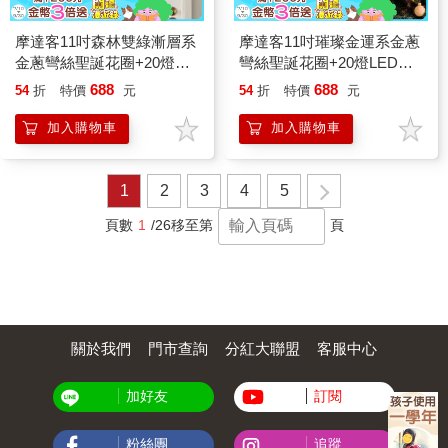
摩達客11吋森林雙綠漸層系
摩達客11吋璀璨金運系金蔥
金蔥彎絲聖誕花圈+20燈
彎絲聖誕花圈+20燈LED暖
LED暖白光燈串
白光燈串
688
688
54
折
特價
元
54
折
特價
元
加入購物車
加入購物車
1
2
3
4
5
頁數
1
/26
移至第
頁
關於我們
門市查詢
分紅大聯盟
客服中心
加好友
訂閱
粉絲團
追蹤