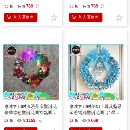
白光燈串
白光燈串
769
769
53
折
特價
元
53
折
特價
元
加入購物車
加入購物車
摩達客14吋浪漫朵朵聖誕花
摩達客14吋夢幻土耳其藍系
豪華綠色聖誕花圈福臨圈_
金蔥彎絲聖誕花圈_台灣工
紅金系+20燈LED彩光燈串
藝免組裝
1159
669
52
折
特價
元
52
折
特價
元