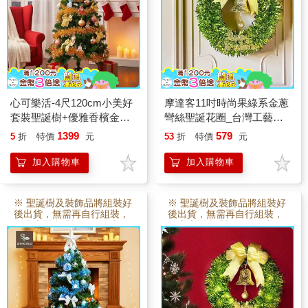
心可樂活-4尺120cm小美好
摩達客11吋時尚果綠系金蔥
套裝聖誕樹+優雅香檳金木
彎絲聖誕花圈_台灣工藝免
質彩繪系飾品組(不含燈)
組裝
1399
579
5
折
特價
元
53
折
特價
元
加入購物車
加入購物車
※ 聖誕樹及裝飾品將組裝好
※ 聖誕樹及裝飾品將組裝好
後出貨，無需再自行組裝，
後出貨，無需再自行組裝，
故本賣場 訂製3~5日後出
故本賣場 訂製3~5日後出
貨。
貨。