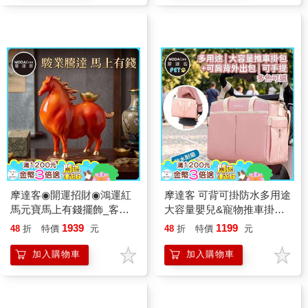
摩達客◉開運招財◉鴻運紅
摩達客 可背可掛防水多用途
馬元寶馬上有錢擺飾_客廳
大容量嬰兒&寵物推車掛包
玄關臥室好風水好運勢
肩背包 粉色 可手提斜背外
1939
1199
48
折
特價
元
48
折
特價
元
出包多色可選實用
加入購物車
加入購物車