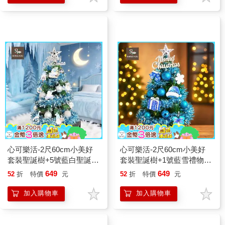
心可樂活-2尺60cm小美好
心可樂活-2尺60cm小美好
套裝聖誕樹+5號藍白聖誕老
套裝聖誕樹+1號藍雪禮物夢
公公彩繪木片飾品組_不含
彩繪木片飾品組_不含燈款
649
649
52
折
特價
元
52
折
特價
元
燈款
加入購物車
加入購物車