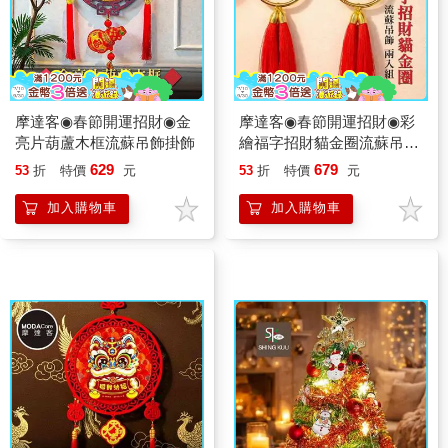
摩達客◉春節開運招財◉金
摩達客◉春節開運招財◉彩
亮片葫蘆木框流蘇吊飾掛飾
繪福字招財貓金圈流蘇吊飾
_兩入組
629
679
53
折
特價
元
53
折
特價
元
加入購物車
加入購物車