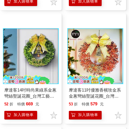
加入購物車
加入購物車
摩達客14吋時尚果綠系金蔥
摩達客11吋優雅香檳玫金系
彎絲聖誕花圈_台灣工藝免
金蔥彎絲聖誕花圈_台灣工
組裝
藝免組裝
669
579
52
折
特價
元
53
折
特價
元
加入購物車
加入購物車