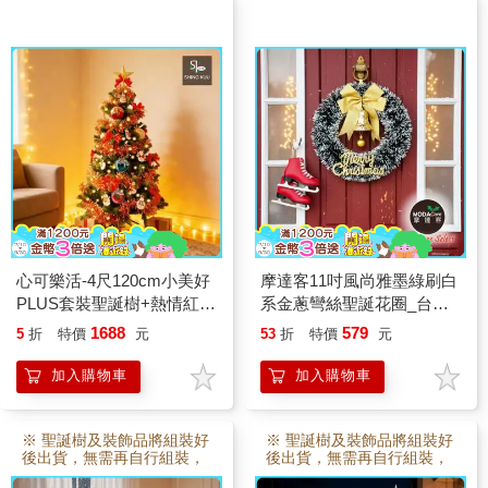
心可樂活-4尺120cm小美好
摩達客11吋風尚雅墨綠刷白
PLUS套裝聖誕樹+熱情紅甜
系金蔥彎絲聖誕花圈_台灣
甜圈雪人彩繪木質片系飾品
工藝免組裝
1688
579
5
折
特價
元
53
折
特價
元
組+50燈LED燈串暖白光
_USB電池盒兩用
加入購物車
加入購物車
※ 聖誕樹及裝飾品將組裝好
※ 聖誕樹及裝飾品將組裝好
後出貨，無需再自行組裝，
後出貨，無需再自行組裝，
故本賣場 訂製3~5日後出
故本賣場 訂製3~5日後出