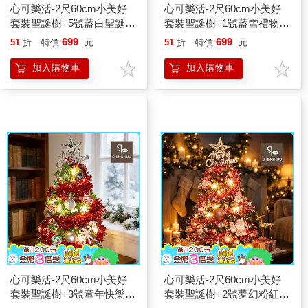
心可樂活-2尺60cm小美好
心可樂活-2尺60cm小美好
套裝聖誕樹+5號藍白聖誕老
套裝聖誕樹+1號藍雪禮物夢
公公彩繪木片飾品組+LED
彩繪木片飾品組+LED暖白
699
699
51
折
特價
元
51
折
特價
元
暖白光20燈雪花燈串
光20燈雪花燈串
加入購物車
加入購物車
心可樂活-2尺60cm小美好
心可樂活-2尺60cm小美好
套裝聖誕樹+3號童年快樂糖
套裝聖誕樹+2號夢幻粉紅聖