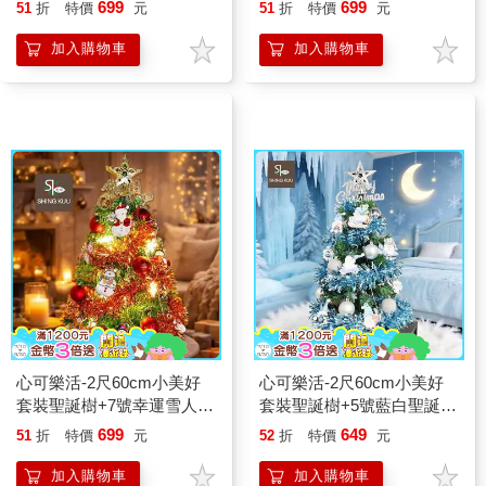
果彩繪木片飾品組+LED暖
彩繪木片飾品組+LED暖白
699
699
51
折
特價
元
51
折
特價
元
白光20燈雪花燈串
光20燈雪花燈串
加入購物車
加入購物車
心可樂活-2尺60cm小美好
心可樂活-2尺60cm小美好
套裝聖誕樹+7號幸運雪人紅
套裝聖誕樹+5號藍白聖誕老
系彩繪木片飾品組+LED暖
公公彩繪木片飾品組_不含
699
649
51
折
特價
元
52
折
特價
元
白光20燈雪花燈串
燈款
加入購物車
加入購物車