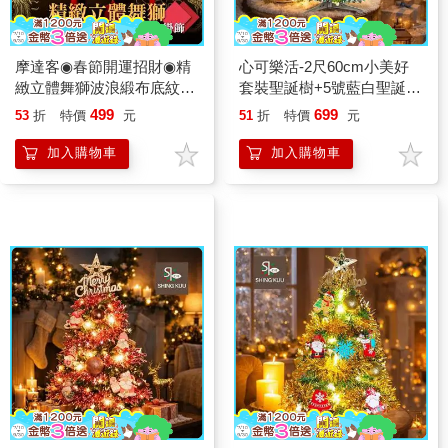
摩達客◉春節開運招財◉精
心可樂活-2尺60cm小美好
緻立體舞獅波浪緞布底紋原
套裝聖誕樹+5號藍白聖誕老
木流蘇吊飾掛飾
公公彩繪木片飾品組+LED
499
699
53
折
特價
元
51
折
特價
元
暖白光20燈雪花燈串
加入購物車
加入購物車