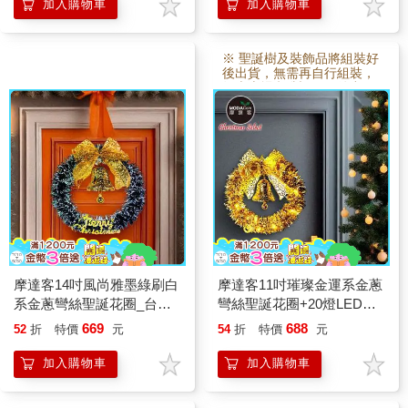
加入購物車
加入購物車
※ 聖誕樹及裝飾品將組裝好
後出貨，無需再自行組裝，
故本賣場 訂製3~5日後出
貨。
摩達客14吋風尚雅墨綠刷白
摩達客11吋璀璨金運系金蔥
系金蔥彎絲聖誕花圈_台灣
彎絲聖誕花圈+20燈LED暖
工藝免組裝
白光燈串
669
688
52
折
特價
元
54
折
特價
元
加入購物車
加入購物車