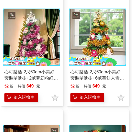
心可樂活-2尺60cm小美好
心可樂活-2尺60cm小美好
套裝聖誕樹+2號夢幻粉紅聖
套裝聖誕樹+6號薑餅人雪花
誕老人彩繪木片飾品組_不
彩繪木片飾品組_不含燈款
649
649
52
折
特價
元
52
折
特價
元
含燈款
加入購物車
加入購物車