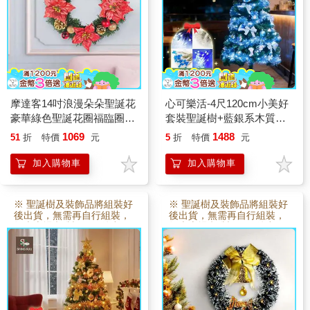
摩達客14吋浪漫朵朵聖誕花
心可樂活-4尺120cm小美好
豪華綠色聖誕花圈福臨圈_
套裝聖誕樹+藍銀系木質彩
紅金系_台灣工藝免組裝
繪系飾品組+50燈LED燈串
1069
1488
51
折
特價
元
5
折
特價
元
藍白光_USB電池盒兩用
加入購物車
加入購物車
※ 聖誕樹及裝飾品將組裝好
※ 聖誕樹及裝飾品將組裝好
後出貨，無需再自行組裝，
後出貨，無需再自行組裝，
故本賣場 訂製3~5日後出
故本賣場 訂製3~5日後出
貨。
貨。