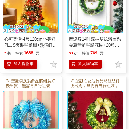
心可樂活-4尺120cm小美好
摩達客14吋森林雙綠漸層系
PLUS套裝聖誕樹+熱情紅甜
金蔥彎絲聖誕花圈+20燈
甜圈雪人彩繪木質片系飾品
LED暖白光燈串
1688
769
5
折
特價
元
53
折
特價
元
組+50燈LED燈串暖白光
_USB電池盒兩用
加入購物車
加入購物車
※ 聖誕樹及裝飾品將組裝好
※ 聖誕樹及裝飾品將組裝好
後出貨，無需再自行組裝，
後出貨，無需再自行組裝，
故本賣場 訂製3~5日後出
故本賣場 訂製3~5日後出
貨。
貨。