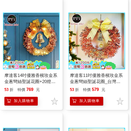
摩達客14吋優雅香檳玫金系
摩達客11吋優雅香檳玫金系
金蔥彎絲聖誕花圈+20燈
金蔥彎絲聖誕花圈_台灣工
LED暖白光燈串
藝免組裝
769
579
53
折
特價
元
53
折
特價
元
加入購物車
加入購物車