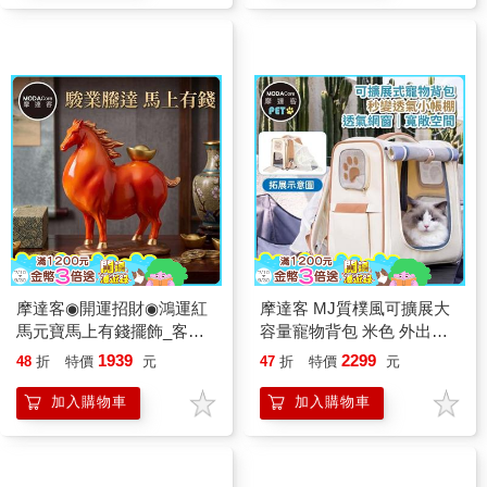
摩達客◉開運招財◉鴻運紅
摩達客 MJ質樸風可擴展大
馬元寶馬上有錢擺飾_客廳
容量寵物背包 米色 外出超
玄關臥室好風水好運勢
透氣網窗雙肩背包 7公斤以
1939
2299
48
折
特價
元
47
折
特價
元
下犬貓狗特寵適用 秒變帳篷
款
加入購物車
加入購物車