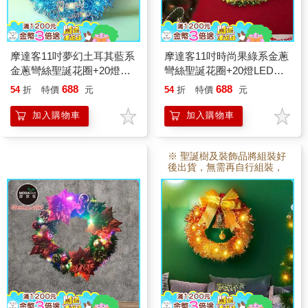
摩達客11吋夢幻土耳其藍系
摩達客11吋時尚果綠系金蔥
金蔥彎絲聖誕花圈+20燈
彎絲聖誕花圈+20燈LED暖
LED暖白光燈串
白光燈串
688
688
54
折
特價
元
54
折
特價
元
加入購物車
加入購物車
※ 聖誕樹及裝飾品將組裝好
後出貨，無需再自行組裝，
故本賣場 訂製3~5日後出
貨。