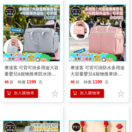
摩達客 可背可掛多用途大容
摩達客 可背可掛防水多用途
量嬰兒&寵物推車防水掛包
大容量嬰兒&寵物推車掛包
肩背包 灰色 可手提斜背外
肩背包 粉色 可手提斜背外
1199
1199
48
折
特價
元
48
折
特價
元
出包多色可選實用
出包多色可選實用
加入購物車
加入購物車