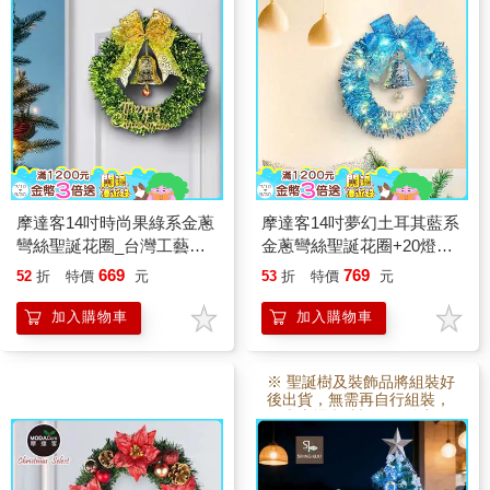
摩達客14吋時尚果綠系金蔥
摩達客14吋夢幻土耳其藍系
彎絲聖誕花圈_台灣工藝免
金蔥彎絲聖誕花圈+20燈
組裝
LED暖白光燈串
669
769
52
折
特價
元
53
折
特價
元
加入購物車
加入購物車
※ 聖誕樹及裝飾品將組裝好
後出貨，無需再自行組裝，
故本賣場 訂製3~5日後出
貨。