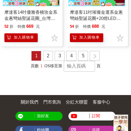
摩達客14吋優雅香檳玫金系
摩達客11吋璀璨金運系金蔥
金蔥彎絲聖誕花圈_台灣工
彎絲聖誕花圈+20燈LED暖
藝免組裝
白光燈串
669
688
52
折
特價
元
54
折
特價
元
加入購物車
加入購物車
1
2
3
4
5
頁數
1
/26
移至第
頁
關於我們
門市查詢
分紅大聯盟
客服中心
加好友
訂閱
粉絲團
追蹤