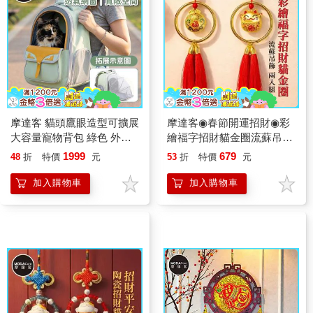
摩達客 貓頭鷹眼造型可擴展
摩達客◉春節開運招財◉彩
大容量寵物背包 綠色 外出
繪福字招財貓金圈流蘇吊飾
超透氣網窗雙肩背包 6公斤
_兩入組
1999
679
48
折
特價
元
53
折
特價
元
以下犬貓狗特寵適用 秒變帳
篷款
加入購物車
加入購物車