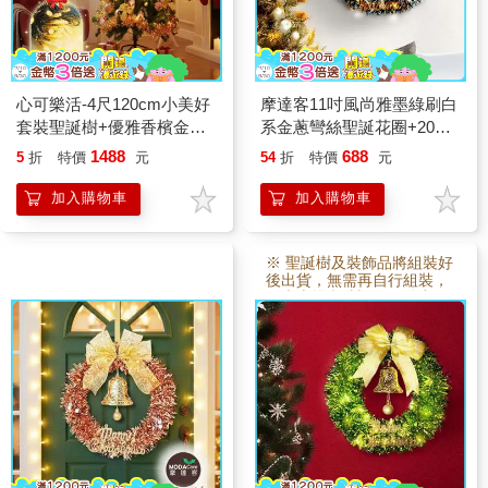
心可樂活-4尺120cm小美好
摩達客11吋風尚雅墨綠刷白
套裝聖誕樹+優雅香檳金木
系金蔥彎絲聖誕花圈+20燈
質彩繪系飾品組+50燈LED
LED暖白光燈串
1488
688
5
折
特價
元
54
折
特價
元
燈串暖白光_USB電池盒兩
用
加入購物車
加入購物車
※ 聖誕樹及裝飾品將組裝好
後出貨，無需再自行組裝，
故本賣場 訂製3~5日後出
貨。