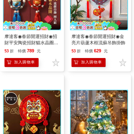
摩達客◉春節開運招財◉招
摩達客◉春節開運招財◉金
財平安陶瓷招財貓水晶圈流
亮片葫蘆木框流蘇吊飾掛飾
蘇吊飾_兩入組
789
629
53
折
特價
元
53
折
特價
元
加入購物車
加入購物車