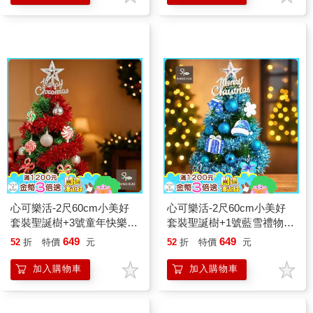
心可樂活-2尺60cm小美好
心可樂活-2尺60cm小美好
套裝聖誕樹+3號童年快樂糖
套裝聖誕樹+1號藍雪禮物夢
果彩繪木片飾品組_不含燈
彩繪木片飾品組_不含燈款
649
649
52
折
特價
元
52
折
特價
元
款
加入購物車
加入購物車