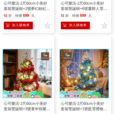
心可樂活-2尺60cm小美好
心可樂活-2尺60cm小美好
套裝聖誕樹+2號夢幻粉紅聖
套裝聖誕樹+6號薑餅人雪花
誕老人彩繪木片飾品組
彩繪木片飾品組+LED暖白
699
699
51
折
特價
元
51
折
特價
元
+LED暖白光20燈雪花燈串
光20燈雪花燈串
加入購物車
加入購物車
心可樂活-2尺60cm小美好
心可樂活-2尺60cm小美好
套裝聖誕樹+3號童年快樂糖
套裝聖誕樹+1號藍雪禮物夢