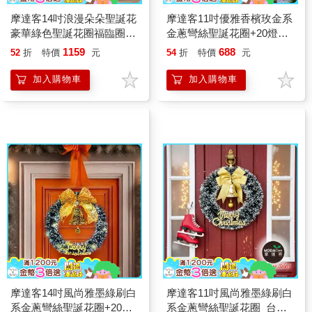
摩達客14吋浪漫朵朵聖誕花
摩達客11吋優雅香檳玫金系
豪華綠色聖誕花圈福臨圈_
金蔥彎絲聖誕花圈+20燈
紅金系+20燈LED彩光燈串
LED暖白光燈串
1159
688
52
折
特價
元
54
折
特價
元
加入購物車
加入購物車
摩達客14吋風尚雅墨綠刷白
摩達客11吋風尚雅墨綠刷白
系金蔥彎絲聖誕花圈+20燈
系金蔥彎絲聖誕花圈_台灣