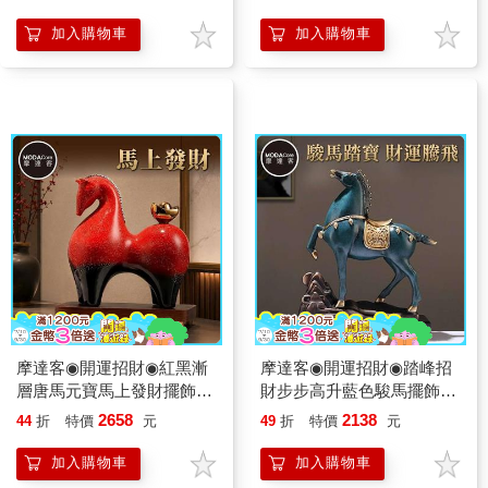
勢
加入購物車
加入購物車
摩達客◉開運招財◉紅黑漸
摩達客◉開運招財◉踏峰招
層唐馬元寶馬上發財擺飾_
財步步高升藍色駿馬擺飾_
客廳玄關臥室好風水好運勢
客廳玄關臥室好風水好運勢
2658
2138
44
折
特價
元
49
折
特價
元
加入購物車
加入購物車