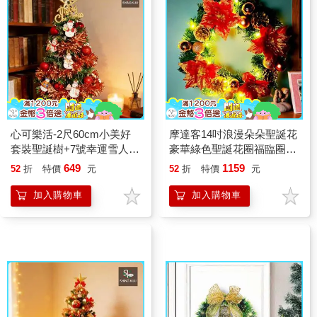
心可樂活-2尺60cm小美好
摩達客14吋浪漫朵朵聖誕花
套裝聖誕樹+7號幸運雪人紅
豪華綠色聖誕花圈福臨圈_
系彩繪木片飾品組_不含燈
珊瑚紅金系+20燈LED暖白
649
1159
52
折
特價
元
52
折
特價
元
款
光燈串
加入購物車
加入購物車