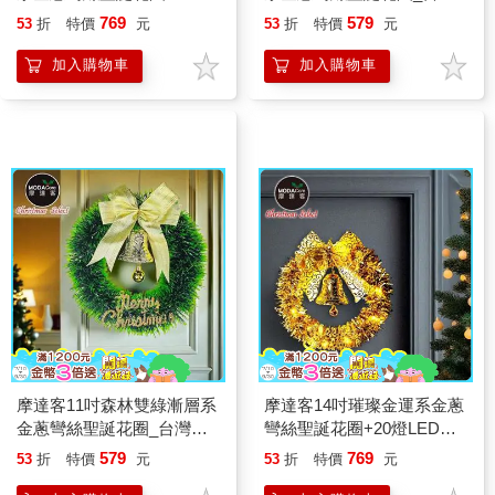
LED暖白光燈串
工藝免組裝
769
579
53
折
特價
元
53
折
特價
元
加入購物車
加入購物車
摩達客11吋森林雙綠漸層系
摩達客14吋璀璨金運系金蔥
金蔥彎絲聖誕花圈_台灣工
彎絲聖誕花圈+20燈LED暖
藝免組裝
白光燈串
579
769
53
折
特價
元
53
折
特價
元