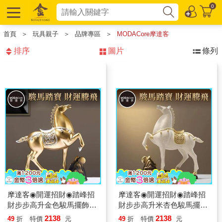
0
首頁
＞
玩具親子
＞
品牌專區
＞
MODACore摩達客
排序
圖片
條列
摩達客◉開運招財◉踏峰招
摩達客◉開運招財◉踏峰招
財步步高升金色駿馬擺飾_
財步步高升米杏色駿馬擺飾
客廳玄關臥室好風水好運勢
_客廳玄關臥室好風水好運
2138
2138
49
折
特價
元
49
折
特價
元