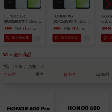
HONOR X6d
HONOR X6d
Google
(8G/256G)雙卡5G智慧
(8G/256G)雙卡5G智慧
(8G/
機※送支架+內附保護
機※送支架+內附保護
雙卡
7150
7150
特價
元
特價
元
9990
9990
20500
殼※
殼※
加入購物車
加入購物車
3C > 全部商品
共計
13
筆， 頁數
1
/1
篩選
排序
圖片
條列