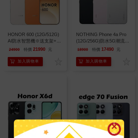
HONOR 600 (12G/512G)
NOTHING Phone 4a Pro
AI防水智慧機※送支架+內
(12G/256G)防水5G潮流機
附保護殼※
※送支架+內附保護殼※
21990
17490
特價
元
特價
元
24900
18900
加入購物車
加入購物車