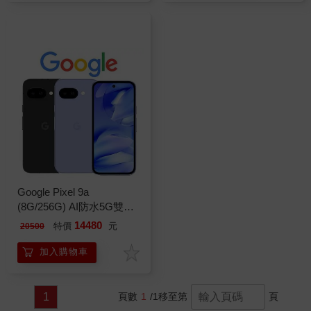
Google Pixel 9a
(8G/256G) AI防水5G雙卡
機※送支架※
14480
特價
元
20500
加入購物車
1
頁數
1
/1
移至第
頁