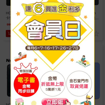
HONOR X6d (8G/256G)雙
Motorola edge 70 Fusion
卡5G智慧機※送支架+內
(8G/256G)防水AI智慧機※
附保護殼※
送支架※
7150
9990
特價
元
特價
元
9990
11900
加入購物車
加入購物車
NOTHING Phone (4a) 5G
Google Pixel 10a