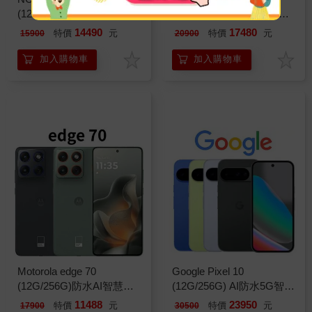
(12G/256G)防水潮流機※
(8G/256G) AI防水5G智慧
送支架+內附保護殼※
機※送支架※
14490
17480
特價
元
特價
元
15900
20900
加入購物車
加入購物車
Motorola edge 70
Google Pixel 10
(12G/256G)防水AI智慧機
(12G/256G) AI防水5G智慧
※送支架+內附保護殼※
機※送支架※
11488
23950
特價
元
特價
元
17900
30500