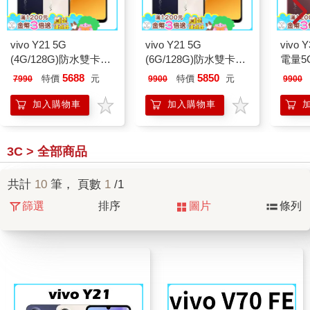
vivo Y21 5G
vivo Y21 5G
vivo 
(4G/128G)防水雙卡機
(6G/128G)防水雙卡機
電量5
※送支架+內附保護殼
※送支架+內附保護殼
架+內
5688
5850
特價
元
特價
元
7990
9900
9900
※
※
加入購物車
加入購物車
3C > 全部商品
共計
10
筆， 頁數
1
/1
篩選
排序
圖片
條列