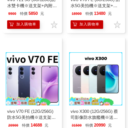
水雙卡機※送支架+內附保
水5G美拍機※送支架+內
護殼※
附保護殼※
5850
13480
特價
元
特價
元
9900
18900
加入購物車
加入購物車
vivo V70 FE (12G/256G)
vivo X300 (12G/256G) 蔡
防水5G美拍機※送支架
司影像防水旗艦機※送支
+內附保護殼※
架+內附保護殼※
14688
20990
特價
元
特價
元
20900
31500