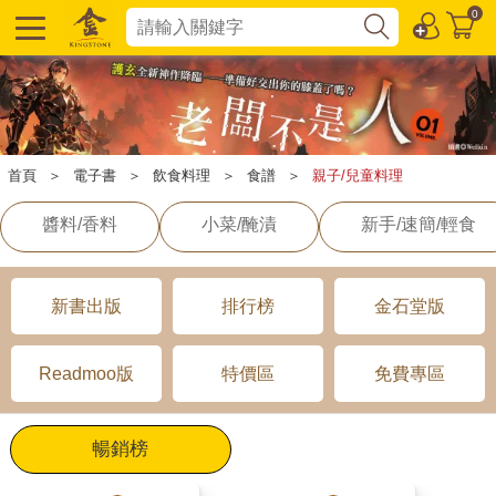
0
首頁
＞
電子書
＞
飲食料理
＞
食譜
＞
親子/兒童料理
醬料/香料
小菜/醃漬
新手/速簡/輕食
新書出版
排行榜
金石堂版
Readmoo版
特價區
免費專區
暢銷榜