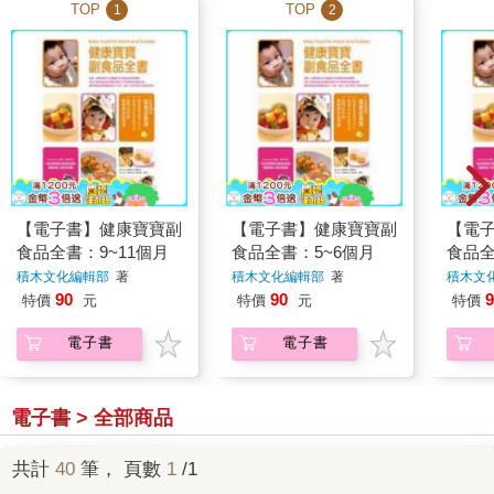
TOP
TOP
1
2
【電子書】健康寶寶副
【電子書】健康寶寶副
【電
食品全書：9~11個月
食品全書：5~6個月
食品全
積木文化編輯部
著
積木文化編輯部
著
積木文
90
90
9
特價
元
特價
元
特價
電子書
電子書
電子書 > 全部商品
共計
40
筆， 頁數
1
/1