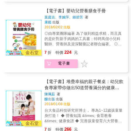
來漫長「吃的人生」中， 找出適合自己的飲食
的寶寶應該從什麼時候開始吃副食品？不同成
1：孩子的睡眠、作息、飲息及情緒是彼此相關
內容和方式，並對日新月異的飲食環境保有彈
長階段的寶寶該如何餵食？孩子總是胃口差，
連的 人體自有生理時鐘，只要按照一定的規
【電子書】嬰幼兒營養膳食手冊
性。 從喝奶漸漸轉向副食品食，斷奶和離乳的
有什麼小祕方，可以讓寶寶的食欲變好？在製
律，即可順利養成孩子良好作息； 作息規律的
正確觀念你真的了解嗎？ 副食品的重要與準備
葉庭吉、李婉萍、鍾碧芳
著
作寶寶的副食品時，媽媽們總會有許多的疑問
孩子擁有充足的安全感， 反應在生活上則是睡
康鑑
出版
方向你都清楚嗎？ 從食材挑選重點、食物呈現
與擔憂。現在開始別擔心！這些惱人問題都可
得飽、吃得好，自然身體健康、情緒好。
2018/02/02 出版
的方式、烹煮注意事項、各種食材營養素、備
以在本書中，獲得專業營養師團隊最完整、實
▶▶▶作息規律十分重要，養成習慣並不難 本
食的小工具以及什麼樣的食物容易果敏等，都
◎由專業團隊編著 為了做到精益求精，而且真
用的解答。 特色5◆從預防到照護一網打盡，
書作者以10多年教育經驗＋上萬名父母育兒諮
是非常重要的觀念。
的是針對新手媽媽的工具書；特聘馬偕小兒科
最實用的病症飲食指南 當寶寶呱呱落地的那一
詢經驗， 規劃出最適合各月齡孩子作息調整方
醫師、營養師及資深醫藥記者聯合編著。 ◎點
刻，就是父母一連串擔憂的開始，尤其是寶寶
案， 難解的「夜奶」及「生理時鐘卡住」等問
出新手父母最關心的餵養問題 第一次當爸媽的
的營養與健康，更是每個父母最關心的議題。
224
題， 也有相應解決方法可供參考。 ★Point 2：
金石堂
7
折
特價
元
新手父母，總是擔心寶寶吃不飽、營養不夠；
本書整理出幾種嬰幼兒時期最常遇到的疾病或
副食品時間雖短，卻是養成孩子不挑食、不偏
針對餵養會遇到的問題，做完整且清楚的收
不適症狀，包括感冒、發燒、過敏、腹瀉、便
食最重要的階段 孩子的大腦發育高峰期一生只
電子書
錄。 ◎以QA及重點加粗字提高閱讀效率 所有
秘、咳嗽等，提供爸媽初步判斷症狀、照顧與
有一次， 5歲前是智力發展的關鍵期； 副食品
餵養問題，都以QA呈現；在答案的部分，特聘
預防的方法，以及最重要的營養補給建議，幫
吃得好的孩子， 銜接一般食物後不挑食、不偏
馬偕小兒科主治醫生葉庭吉專業的回答，並掌
助爸媽及時發現、正確照護，讓寶寶早日恢復
食、胃口好， 營養吸收自然好。 ▶▶▶「副食
握簡潔扼要的說明之外，還以重點加粗字做重
健康、重拾笑容。
【電子書】堆疊幸福的親子餐桌：幼兒飲
品吃得好」有兩層意思 一是「讓孩子攝取充足
點提示，對於比較沒有時間的新手父母，可以
食專家帶你做出50道營養滿分的健康料
的營養」， 二是「讓孩子熟悉天然食材的滋
先從重點加粗字開始閱讀。 ◎活潑可愛的插畫
理
味」。 ◤讓孩子攝取充足的營養◢ 食物泥是
陳珮茹
著
做點綴 教養書最怕就是給人嚴肅有距離感，不
釀出版
出版
「大量食材、少量水」， 一般粥品則是「少量
好親近及閱讀，為了讓沉浸在迎接新生命的父
2018/01/08 出版
食材、大量水」， 在食用同等分量的情況下，
母感同身受，特別以活潑的小娃兒插畫貫穿整
當然是食物泥能提供更多的營養。 ◤讓孩子熟
台大食品科技研究所博士， 專為1~12歲孩童量
本，賞心悅目之餘，期望的就是真的能用心閱
悉天然食材的滋味◢ 孩子的味蕾是清新的， 若
身打造！ ◆ 營養知識 &times; 食育教養
讀。 ◎職業媽媽都能輕鬆上手的食譜 所有食
能及早讓他們熟悉食材原味， 日後「這也不
&times; 健康食譜 ◆ 完善孩童發育六大營養
譜，來自於擁有專業背景的前馬偕營養師李婉
金石堂
吃、那也不吃」的挑食機率會大幅下降。 本書
素，讓你的寶貝贏在人生起跑點！ 好吃好玩的
萍，同樣身為新手媽媽的她，分享自己帶寶寶
266
7
折
特價
元
特色 新手爸媽製作副食品必備的觀念和祕訣，