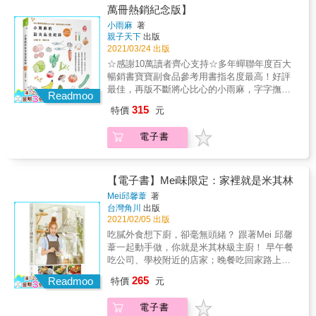
考書，真心推薦給迷航中的新手父母們。---------
萬冊熱銷紀念版】
& &專業幼兒園教師參與撰寫，從實境教作及小
-- Jason Hung 單身奶爸部落客★針對廣大讀者
孩的自然交談中，提出幼兒發展論述，在敘事
小雨麻
著
疑問，真心回應20個關鍵Q&A★超專業「蔬果
中帶入教養觀念，協助爸媽處理小小孩在烘焙
親子天下
出版
四季時令×過敏等級×寶寶月齡」一覽無遺食譜
現場各種可能的狀況，是最貼心實用的專家保
2021/03/24 出版
表★更進化之「快速備餐」，用馬克杯製作的
育Memo。 ＊& &結合精采豐富的圖片、趣味生
☆感謝10萬讀者齊心支持☆多年蟬聯年度百大
省時省料新方法★添加物STOP！在家也能簡單
動的故事、容易操作的實驗及精心拍攝的示範
暢銷書寶寶副食品參考用書指名度最高！好評
製作的天然調味料★特別更新整理ＷＨＯ、日
影片，不僅有助於循序引導孩子的學習，連大
最佳，再版不斷將心比心的小雨麻，字字撫慰
本與台灣針對「寶寶副食品攝取量」的建議表
Readmoo
人都能深切感受體驗親子烘焙的樂趣。 ＊ 內
著手忙腳亂的新手奶爸。第一本入手的副食品
★超強索引！全書食材食譜想到什麼就可以找
315
特價
元
容充分發揮「做中學」的教育理念。
操作手冊，至今仍受用良多！讓爸媽們可以從
到什麼 跟著小雨麻，依著當令食材，輕鬆用心
基礎開始學習寶寶的飲食觀念與作息，書中易
做出健康營養的副食品，掌握建立食欲的黃金
電子書
懂的廚房器具解說，配合當令食材圖表，讓零
關鍵期，奠定寶寶與食物的美好關係。 關鍵又
廚藝奶爸輕鬆製作出寶寶滿意的三餐。儘管
短暫的黃金副食品階段！副食品階段是寶寶首
《小雨麻的副食品全記錄》已經出版多年，這
次接觸各種食材的關鍵時刻，掌握好這段短暫
本寶典仍是市面上看過最完整實用的副食品參
【電子書】Mei味限定：家裡就是米其林
的黃金階段，寶寶自然邁向茁壯之路。 建立味
考書，真心推薦給迷航中的新手父母們。---------
覺的第一步，就此打開食物五感！寶寶的第一
Mei邱馨葦
著
-- Jason Hung 單身奶爸部落客★針對廣大讀者
台灣角川
出版
口食物，從泥狀物、糊狀物到全食物，跟著小
疑問，真心回應20個關鍵Q&A★超專業「蔬果
2021/02/05 出版
雨麻就對了！開心動手做，打開寶寶對食物的
四季時令×過敏等級×寶寶月齡」一覽無遺食譜
視覺、嗅覺、味覺、觸覺和開心感五感。 邀請
吃膩外食想下廚，卻毫無頭緒？ 跟著Mei 邱馨
表★更進化之「快速備餐」，用馬克杯製作的
中醫李思儀為四季副食品提供中醫觀點與建議
葦一起動手做，你就是米其林級主廚！ 早午餐
省時省料新方法★添加物STOP！在家也能簡單
☑ 依時令、依階段，提供167道寶寶超愛吃的
吃公司、學校附近的店家；晚餐吃回家路上的
製作的天然調味料★特別更新整理ＷＨＯ、日
四季食譜☑ 無毒食材怎麼選？過敏兒怎麼吃？
小吃攤&hellip;‥ 你是否正過著這樣乏味又無趣
265
本與台灣針對「寶寶副食品攝取量」的建議表
Readmoo
特價
元
☑ 省時省力好用工具大公開☑ 手指食物、冰磚
的飲食生活？人生苦短，飲食不能將就！ 料理
★超強索引！全書食材食譜想到什麼就可以找
製作全攻略☑ 高鐵、高鈣、高維生素C食物在
非難事，無腦照著Mei式食譜做，所有食材都能
到什麼 跟著小雨麻，依著當令食材，輕鬆用心
電子書
哪裡？☑ 特別加碼收錄寶寶的一日三餐料理示
搖身成為五星級料理！ ◎料理直播小天后