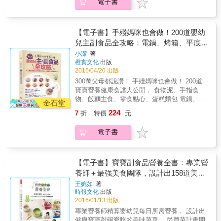
電子書
題，更要打破以往餵離乳食的舊觀念。 本書整
鬆上桌！ & 副食品天后化身暖心廚娘的不藏私
全家人張羅下午茶或宵夜時間的廚房愛好者 &
理出25種營養推薦食材、85道親切好做的食譜
大公開，這次跟著小雨麻來做馬克杯料理！ 一
馬克杯，為什麼是製作寶寶副食品的好朋友？
與作法圖解、餵養孩子更easy的製備法、營養
個杯子、一把刀子、一雙手（已足夠），想吃
攪拌棒可直接伸入馬克杯攪打，不用轉換容
師解答餵養問題與迷思&hellip;等，專業團隊為
的任何食材，洗洗切切再切切洗洗， 依序放進
【電子書】手殘媽咪也會做！200道嬰幼
器。 馬克杯可放進電鍋加熱，不用顧火，餐餐
你家寶貝健康提早打好基礎，而且讓爸媽們第
馬克杯，再把馬克杯移駕到電鍋、烤箱或是微
兒主副食品全攻略：電鍋、烤箱、平底鍋
現做副食品變簡單了！ 一次幫寶寶準備多元口
一次做離乳食就上手！
波爐， 按下開關（就是這麼簡單），美味何須
味與不同咀嚼難度的副食品。 以十人份電鍋為
就能完成的0~3歲嬰幼兒美味健康餐！
小潔
著
苦苦等候？ 無論是馬克杯青醬蛤蜊燉飯、馬克
例，可一次放入四個馬克杯，製作四道副食品
橙實文化
出版
杯油飯、馬克杯心太軟布朗尼蛋糕，或馬克杯
組成套餐。 & 馬克杯料理，為何值得你一試傾
2016/04/20 出版
起司牛奶玉米鹹粥&hellip;&hellip; 簡單的美味
心？ 一指搞定，不用顧火。 一次完成主食、湯
300萬父母都說讚！ 手殘媽咪也會做！ 200道
不會走味，簡單的生活不會走位，100道的食
品、甜點，人口簡單也能吃得很澎湃。 想吃不
寶寶營養健康食譜大公開， 食物泥、手指食
譜，帶你找回從容的生活節奏。 & 如果這是
同料理時，一人一杯，不用勉強彼此配合。 手
物、飯麵主食、零食點心、蛋糕麵包 電鍋、烤
你，請一定要來試試馬克杯料理── 沒時間到廚
金石堂
把好握、好操作。 不須清洗多餘的容器。 & 番
箱、平底鍋就能完成！ & 超人氣親子育兒部落
房顧爐火的忙碌現代人 就算一個人吃也想自己
224
7
折
特價
元
外篇：副食品套餐，再加碼！
客-小潔， 教你搞定副食品大小事， 養出不挑
煮的單身貴族 想吃不同料理的倆人小夫妻 幫寶
食、頭好壯壯的健康寶寶！ & ★好簡單！營養
寶現做副食品套餐的新手爸媽、忙碌保姆 愛為
電子書
食譜自己動手做！ ‧200道超簡易嬰幼兒食譜，
全家人張羅下午茶或宵夜時間的廚房愛好者 &
只要電鍋、烤箱、平底鍋就能完成，滿足0～3
馬克杯，為什麼是製作寶寶副食品的好朋友？
歲寶寶飲食需求，讓寶寶吃得營養又健康！ &
攪拌棒可直接伸入馬克杯攪打，不用轉換容
★好實用！新手爸媽都要看的育兒工具書！ ‧寶
【電子書】寶寶副食品營養全書：專業營
器。 馬克杯可放進電鍋加熱，不用顧火，餐餐
寶各月齡作息、副食品添加方式、禁忌飲食、
養師＋最強美食團隊，設計出158道美味
現做副食品變簡單了！ 一次幫寶寶準備多元口
食物過敏層級表大公開，你想知道的所有副食
味與不同咀嚼難度的副食品。 以十人份電鍋為
又健康的0～3歲嬰幼兒食譜。
王婉如
著
品QA全收錄！ & 本書特色 & 特色一：【新手
例，可一次放入四個馬克杯，製作四道副食品
時報文化
出版
爸媽不心慌！搞懂副食品大小事】 什麼時候該
組成套餐。 & 馬克杯料理，為何值得你一試傾
2016/01/13 出版
吃副食品？副食品的提供順序？高鐵高鈣食物
心？ 一指搞定，不用顧火。 一次完成主食、湯
專業營養師精算嬰幼兒每日所需營養， 設計出
營養表、食物過敏層級表大公開，達人推薦副
品、甜點，人口簡單也能吃得很澎湃。 想吃不
健康寶寶敲碗愛吃的美味菜單， 從買菜計畫開