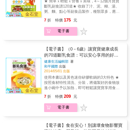
★ 簡單ｘ輕鬆ｘ營養ｘ美味，4～12個月寶寶
斷乳副食譜120道★ 收錄了汁、泥、糊、湯、
粥、麵、點心等副食品製作，種類眾多，應有
金石堂
盡有！★ 0～12個月的育兒課程，掌握關鍵育
175
7
折
特價
元
兒點，寶寶輕鬆帶！★ 新手父母都在問的寶寶
生活與飲食Q&A，給準父母最完整、安心的解
電子書
答！
【電子書】（0－6歲）讓寶寶健康成長
的70道斷乳食譜：可以安心享用的好食
物料理
健康生活編輯部
著
和平國際
出版
2014/05/01 出版
使用本書以及黃色迷你矽膠軟鍋的3大特色 ★
按照食材特性清洗、分裝，將備製好的食物放
進小碗中予以加熱，即可輕鬆讓寶寶享用食
金石堂
物！ ★好拿、不怕破！不論是放在桌上、讓寶
209
7
折
特價
元
寶練習抓捏，不用擔心小碗碎裂！ ★攜帶方
便、簡單快速！材質安全好收納，即使外出，
電子書
也可以快速做出好美味！ 寶寶的第一口離乳食
物，由媽媽自己動手製做！ 提供詳盡、完善的
圖解製作方法和指導步驟 「料理工具使用」
&rarr;好用器具介紹、清洗方法，讓你事半功
【電子書】食在安心！別讓壞食物影響寶
倍！ 「食材清洗與料理方式」&rarr;各類食材的