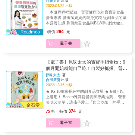
時報文化
出版
飲食方法。」～營養師& 孫語霙 本書要陪你一
2023/04/25 出版
起度過寶寶副食品階段， 與其太過小心翼翼地
一本讓媽媽輕鬆做、寶寶健康吃的寶寶副食品
把自己逼到身心俱疲喘不過氣， 還不如以不違
營養專書 營養師媽媽的親身實踐 從副食品的基
背營養學概念，但能夠輕鬆執行的方法， 讓寶
本營養知識 到傳統副食品與BLW手指食物如何
寶能夠吃得開心，媽媽也能少點壓力，這樣兩
雙管齊下 並解答寶寶飲食上的疑難雜症 挑食、
294
者兼顧的方式， 才是現代媽媽養育健康寶寶的
Readmoo
特價
元
過敏、沒有食慾的時候該怎麼辦？ 讓媽媽們可
最好方法。 本書特色 ●從基礎開始，了解寶寶
以用輕鬆省力的方式 幫寶寶轉換副食品 還告訴
的營養需求 ●提供傳統副食品和寶寶自主進食
電子書
你寶寶外食怎麼吃，零食米果如何選
(BLW)並行的方法，媽媽們不用選邊站 ●最容易
&hellip;&hellip; 以及70道營養師專業搭配的副
實踐的寶寶飲食方法，外食零食也能吃到營養
食品食譜 讓寶寶健康滿分活力滿點 「我想告訴
●整理出寶寶常見的飲食問題，找出替代飲食與
讀者，這本書不是要『教你』怎麼育兒，而是
【電子書】原味太太的寶寶手指食物：6
解決之道 ●營養師專業設計，以簡單好做為基
以營養學的概念為基礎，自身經歷為輔，統整
個月開始就能自己吃！自製好抓握、營養
礎的的分齡副食品食譜 &
出一套適合現代家庭，讓媽咪及寶寶都受惠的
多樣化的72道副食品，讓孩子在BLW中
原味太太
著
飲食方法。」～營養師& 孫語霙 本書要陪你一
台灣廣廈
出版
探索五感，快樂吃、健康成長！
起度過寶寶副食品階段， 與其太過小心翼翼地
2022/12/15 出版
把自己逼到身心俱疲喘不過氣， 還不如以不違
★ IG 10萬家長狂推的副食品救星 ★ 6個月以
背營養學概念，但能夠輕鬆執行的方法， 讓寶
上適用！ Bonita陳譯庭營養師專業推薦， 營養
寶能夠吃得開心，媽媽也能少點壓力，這樣兩
美味又簡單，讓孩子愛上「自己吃飯」的手指
者兼顧的方式， 才是現代媽媽養育健康寶寶的
金石堂
食物全書！ 辛苦做好食物泥孩子不買單？一口
最好方法。 本書特色 ●從基礎開始，了解寶寶
374
75
折
特價
元
一口餵到崩潰？ 餐桌上的風景，總是狼狽的爸
的營養需求 ●提供傳統副食品和寶寶自主進食
媽與憤怒的小嬰兒&hellip;&hellip; 副食品是育
(BLW)並行的方法，媽媽們不用選邊站 ●最容易
電子書
兒之路上的大魔王關卡， 該吃什麼？怎麼吃？
實踐的寶寶飲食方法，外食零食也能吃到營養
吃多少？都是燒腦難題。 身為過來人的原味太
●整理出寶寶常見的飲食問題，找出替代飲食與
太，為了解決緊繃的餐桌僵局， 開始嘗試「讓