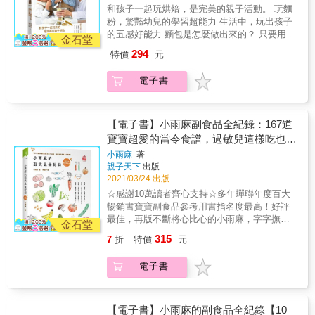
問我答，好玩的攪拌、分割、整形、包餡遊
子的獨立性，也讓全家的用餐時光更輕鬆愉
師告訴你，【腸胃炎、腸套疊、胃食道逆流等
和孩子一起玩烘焙，是完美的親子活動。 玩麵
戲，一起來把廚房變成最棒的親子遊樂園！ 暖
快。72道精選食譜，準備手指食物再也不是難
狀況】該如何緩解！ 面對各種疾病，本書詳細
粉，驚豔幼兒的學習超能力 生活中，玩出孩子
❤推薦（按姓氏筆畫序） 周慧婷、邱淑惠、凃
事！」 &
說明好發年紀、症狀、原因，& 最重要的是，
的五感好能力 麵包是怎麼做出來的？ 只要用麵
翠珊（北歐四季）、薛荷玉、蘇偉馨 【內容特
金石堂
提供爸媽怎麼照顧才能好得快的居家照護的方
粉就可以做出麵包嗎？ 為什麼剛烤好的麵包那
色】 透過實境互動引導家中有2-6歲小小孩的家
294
特價
元
法。 & 此外，針對0-3歲寶寶最常見的意外事
麼香呢？ 為什麼麵團那麼小，麵包會變那麼大
長，陪孩子動手玩烘焙，感受食物最單純美好
故， 包括：誤食不明物體、被食物噎到、喝奶
一個？ 為什麼一樣是麵粉做的，餅乾是脆的，
的味道，讓飲食及生活教育自然在家庭中萌
電子書
嗆到、被蚊蟲叮咬， 或是跌落、燙傷、夾傷、
麵包卻QQ軟軟的？ 如果家裡的小小孩吃著麵
芽、扎根、茁壯 ＊& & 規劃發現美好的味道、
割傷等等突發狀況，都有最完整的緊急處理方
包這麼問，你會怎麼回答？ 來到「漂亮廚
尋找散落的酵母、野地烘焙趣三部曲，設計12
式及預防對策， 本書用最淺顯易懂的解說方
房」，一邊做好吃又健康的點心（麵包、餅
個親子互動單元，搭配26道烘焙食譜（集結電
式， 全面解答在育兒這條路上所有的迷思與難
乾、蛋糕等），漂亮媽咪與小助老師會教你和
【電子書】小雨麻副食品全紀錄：167道
子食譜，並提供QR Code以觀看示範影片） ＊
題， 從現在開始，爸媽們再也不必傷腦筋，在
孩子怎麼運用手跟眼睛做麵粉實驗，摸摸看，
寶寶超愛的當令食譜，過敏兒這樣吃也沒
& &專業幼兒園教師參與撰寫，從實境教作及小
家就能輕鬆養出活力滿分的健康寶寶！ & 本書
比較顏色，高筋、中筋、低筋麵粉立刻現形！
孩的自然交談中，提出幼兒發展論述，在敘事
問題！
小雨麻
著
特色 & 1. 零到三歲寶寶這樣養！掌握「吃什麼
在這個和樂溫馨、充滿歡笑的廚房，有麵包和
中帶入教養觀念，協助爸媽處理小小孩在烘焙
親子天下
出版
最好」與「怎樣不生病」兩大關鍵，新手爸媽
糕點的香味、有酵母呼吸的聲音，有童稚的你
現場各種可能的狀況，是最貼心實用的專家保
2021/03/24 出版
也能不慌亂！ 2. 專家告訴你該怎麼辦！資深兒
問我答，好玩的攪拌、分割、整形、包餡遊
育Memo。 ＊& &結合精采豐富的圖片、趣味生
☆感謝10萬讀者齊心支持☆多年蟬聯年度百大
科醫師、營養師從臨床經驗出發，幫你一次解
戲，一起來把廚房變成最棒的親子遊樂園！ 暖
動的故事、容易操作的實驗及精心拍攝的示範
暢銷書寶寶副食品參考用書指名度最高！好評
決傷腦筋的育兒困擾！ 3. 最實用分齡育兒指
❤推薦（按姓氏筆畫序） 周慧婷、邱淑惠、凃
影片，不僅有助於循序引導孩子的學習，連大
最佳，再版不斷將心比心的小雨麻，字字撫慰
南！依照寶寶生長階段傳授飲食須知與疾病對
翠珊（北歐四季）、薛荷玉、蘇偉馨 【內容特
金石堂
人都能深切感受體驗親子烘焙的樂趣。 ＊ 內
著手忙腳亂的新手奶爸。第一本入手的副食品
策，提供最全面的寶寶照護資訊！
色】 透過實境互動引導家中有2-6歲小小孩的家
315
7
折
特價
元
容充分發揮「做中學」的教育理念。
操作手冊，至今仍受用良多！讓爸媽們可以從
長，陪孩子動手玩烘焙，感受食物最單純美好
基礎開始學習寶寶的飲食觀念與作息，書中易
的味道，讓飲食及生活教育自然在家庭中萌
電子書
懂的廚房器具解說，配合當令食材圖表，讓零
芽、扎根、茁壯 ＊& & 規劃發現美好的味道、
廚藝奶爸輕鬆製作出寶寶滿意的三餐。儘管
尋找散落的酵母、野地烘焙趣三部曲，設計12
《小雨麻的副食品全記錄》已經出版多年，這
個親子互動單元，搭配26道烘焙食譜（集結電
本寶典仍是市面上看過最完整實用的副食品參
【電子書】小雨麻的副食品全紀錄【10
子食譜，並提供QR Code以觀看示範影片） ＊