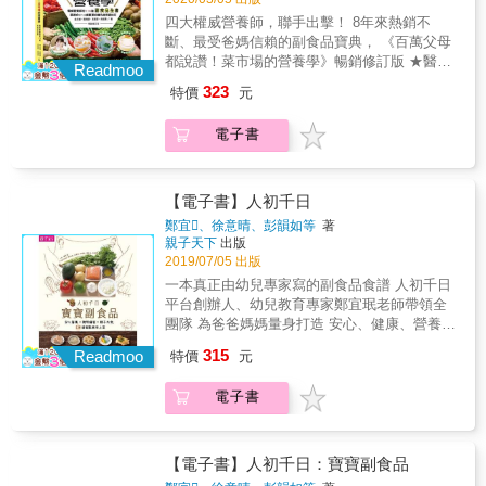
由正確補充營養素得到明顯改善嗎？孩子的健
遊戲歡聚和學習的天堂。 * * * * * 本書以故事鋪
四大權威營養師，聯手出擊！ 8年來熱銷不
康從來不是醫生一個人的事！當發育過程攝取
陳，透過實作引導家中有2-6歲小小孩的家長，
斷、最受爸媽信賴的副食品寶典， 《百萬父母
足夠營養素，不好的基因影響是可以受到改變
讓家庭教養與學習在自然、不刻意間進行。 全
都說讚！菜市場的營養學》暢銷修訂版 ★醫學
的。從小就為孩子建立正確飲食觀念，將幫助
Readmoo
書分為三部，共規劃12個單元，每單元皆以說
Youtuber蒼藍鴿、營養師陳柏方、部落客小潔
他們擁有一個健康的人生。對於孩子正處於健
323
特價
元
故事的方式帶出主題重點 接著進入親子互動，
這一家、教養旅遊作家Choyce，誠心力推！ ★
康或情緒方面問題的父母，這本書提出了很好
以豐富圖文引導進行遊戲及任務 整理【廚房的
臺北市立聯合醫院楊文理策略長、曾慶昌小兒
的解決之道。趕快跟著書中學習新世紀「兒童
電子書
遊戲】Box，並附上含插圖的簡易食譜 文末以
科醫師、林宜芬營養科主任，聯合推薦！ 寶寶
基因營養學」，指引父母成為最好的家庭醫
專欄形式提供讀者各類補充資訊。例如：2-6歲
成長需要的所有營養素，全部在菜市場的蔬果
師！
小孩的認知和語言發展、社交和情緒發展、手
蛋肉裡， 想要讓孩子吃得安心又健康，「挑
部運用和自理能力檢測表 〈幸福推薦〉 吳淡
選、採買、烹煮、保存」，處處是關鍵！ ◎解
【電子書】人初千日
如、李李仁、李偉文、彭蕙仙、番紅花、蔡季
決市場到餐桌的副食品難題！0～3歲寶寶都適
鄭宜、徐意晴、彭韻如等
著
芳、蘇偉馨、蘇雪玉 (按姓氏筆畫序)
用的最強飲食指南 你知道寶貝幾個月才能吃胡
親子天下
出版
蘿蔔？7個月長牙要多補鈣嗎？ 副食品是奠定
2019/07/05 出版
孩子成長的地基，對應發育期攝取養分，才能
一本真正由幼兒專家寫的副食品食譜 人初千日
讓孩子順利長大！ 本書集結臺北市立聯合醫院
平台創辦人、幼兒教育專家鄭宜珉老師帶領全
四大媽咪營養師， 帶你用56種菜市場裡最常
團隊 為爸爸媽媽量身打造 安心、健康、營養、
見、方便好取得的全年度食材， 依照寶寶生長
便利的寶寶副食品製作指南 本書三大特色 聰明
315
階段，設計出110道泥狀&rarr;糊狀&rarr;全食物
Readmoo
特價
元
備餐：提供一次下廚，以同一批食材，就能同
的「分齡副食品」， 並善用簡單的烹調技巧，
時完成大人與寶寶餐點的妙法 簡單上手：每道
把孩子討厭的味道變美味！ ◎【特別收錄】生
電子書
料理皆附材料圖及步驟圖，清楚說明不NG，新
病時的「病症飲食」，解決副食品時期的所有
手也能好安心 操作方便：食譜以月齡漸進，兼
疑惑！ 從食材的搭配宜忌、副食品狀況Q＆A，
顧營養與美味，提供不同階段寶寶不同的食物
到寶寶感冒、腹瀉時的營養攝取建議， 幫爸媽
建議 寶寶的發育不能等， 從受胎開始的第一個
【電子書】人初千日：寶寶副食品
解決超過百種的副食品困擾，陪寶貝吃健康、
1000天，是為「人初千日」， 這期間中所接受