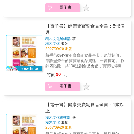
理」；適合全家人一起動手做的「星期天料
一，可是，究竟要讓寶寶吃什麼、怎麼吃，才
電子書
理」；還有結合可愛造型便當、佳節美味、野
能吃得開心又健康呢？本書收錄100道豐富營養
餐輕食、歡樂甜點的「創意料理」。部分料理
的寶寶副食品食譜，更貼心為新手爸媽們整理
甚至利用電子鍋或是便利的烹調用具就可輕鬆
了所有關於副食品的重要資訊，解答所有關於
完成。針對各項料理提供清楚的調理步驟；另
副食品的疑惑。 全書以清晰有條理的方式，搭
【電子書】健康寶寶副食品全書：5~6個
分享私房料理小技巧，讓讀者快速掌握美味烹
配精彩的圖片解說，讓新手爸媽一看就懂，輕
月
調的祕訣。 ★帶孩子下廚的同時，應建立全面
鬆獲取所需要的資訊。 精彩內容包括：四階段
積木文化編輯部
著
的飲食教育，本書提供具體方法，讓父母引導
副食品進程，副食品基礎烹調法，檢視88種常
積木文化
出版
孩子建立良好的飲食習慣、改善偏食問題、懂
見副食品食材，副食品的方便道具，配合時
2007/09/20 出版
得珍惜食物……等。★提供日常生活的一些簡
間、地點和場合的副食品，寶寶身體不適時的
新手爸媽必備的寶寶副食品事典，絕對超值。
單訓練，讓孩子從做家事或小遊戲中，加強頭
副食品，以及副食品POINT等等；寶寶副食品
最詳盡齊全的寶寶副食品資訊，一書搞定。 收
腦靈活度及手部的靈敏度，以應用在各項學習
食譜則分為四個階段，每一階段均有20～30道
錄四階段、共100道副食品食譜，寶寶吃得開心
上。★服務於社服團體的Wendy，親身接觸許
最實用的副食品食譜，並且清楚講解餵食重
Readmoo
又健康。 寶寶長大了，可以開始吃副食品了！
多教養個案，結合自身養育兩個孩子的經驗，
點，以及可能遇到的各種問題。 只要一書在
90
特價
元
這是所有為人父母最開心也最關心的大事之
特別在書中每一篇章分享「料理之外的教
手，就能搞定所有關於寶寶副食品的大小事，
一，可是，究竟要讓寶寶吃什麼、怎麼吃，才
養」，期待父母與孩子一同成長！
是新手爸媽們最實用的育兒飲食寶典。
電子書
能吃得開心又健康呢？本書收錄100道豐富營養
的寶寶副食品食譜，更貼心為新手爸媽們整理
了所有關於副食品的重要資訊，解答所有關於
副食品的疑惑。 全書以清晰有條理的方式，搭
【電子書】健康寶寶副食品全書：1歲以
配精彩的圖片解說，讓新手爸媽一看就懂，輕
上
鬆獲取所需要的資訊。 精彩內容包括：四階段
積木文化編輯部
著
副食品進程，副食品基礎烹調法，檢視88種常
積木文化
出版
見副食品食材，副食品的方便道具，配合時
2007/09/20 出版
間、地點和場合的副食品，寶寶身體不適時的
新手爸媽必備的寶寶副食品事典，絕對超值。