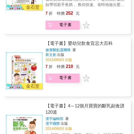
食品製作工具、寶寶用餐工具，讓你製作副食
同料理時，一人一杯，不用勉強彼此配合。 手
始帶領新手爸媽， 教你快速、省時地做出嬰幼
品省時又省力！ & 特色二：【寶寶分齡照護
金石堂
把好握、好操作。 不須清洗多餘的容器。 & 番
兒副食品， 讓孩子每天吃得開心，長得強壯。
法！讓寶寶「營」在起跑點】 0～1歲副食品各
252
7
折
特價
元
外篇：副食品套餐，再加碼！
& ★一本副食品全書，搞定嬰幼兒成長所需營
階段詳細說明，各月齡生活作息、副食品添加
養： ●營養師寫下專業建議，為不同階段寶寶
時間與分量、此階段可食用食物、禁忌食物完
電子書
安排均衡營養的副食品菜單。 ●強大廚師團隊
全搞懂！ & 特色三：【自製健康最安心！200
提供美味點子，讓副食品營養滿點，又滿足孩
道營養食譜自己動手做】 200道食物泥、手指
子味蕾。 & ★不同階段嬰幼兒應該這樣吃副食
食物、飯麵主食、零食點心、蛋糕麵包通通都
品： ●5～6個月：學習吞嚥，漸進測試不同食
【電子書】嬰幼兒飲食宜忌大百科
能自己動手做，步驟簡單又容易，讓寶寶吃得
材致敏度。 ●7～9個月：品味食物，8個月才加
健康又安心！ & 特色四：【達人來解惑！副食
健康醫點靈團隊
著
入豆魚肉蛋類。 ●10～12個月：練習咀嚼，慢
新文創
出版
品QA大破解！】 寶寶吃副食品要喝水嗎？冰磚
慢嘗試軟質固體食物。 ●13～18個月：習慣三
2015/06/03 出版
會不會不新鮮？外出時怎麼攜帶副食品？人氣
餐，母奶與配方奶成為副食品。 ●19～36個
部落客來解惑，粉絲提問全破解，你想知道的
210
7
折
特價
元
月：銜接大人飲食，少油、少糖、少調味。 &
副食品QA都在這裡！
★本書特色 ●從4個月嬰兒至3歲幼兒各別分齡
電子書
規劃，道數最齊全。 ●一眼就可以知道孩子吃
進哪些營養成分，資訊最充足。& ●超級食物怎
金石堂
麼利用、身體有狀況怎麼吃，規劃最完整。 ●
專業飲食團隊教你怎麼烹調美味副食品，料理
最美味。 & ★特別收錄 ●OK食材＆NG食材拉
【電子書】4～12個月寶寶的斷乳副食譜
頁，方便查閱營養與致敏食材！ ●寶寶副食品
120道
飲食紀錄表，寫下喝奶量與副食品進程！ ●副
食品週間買菜計畫表，一次備齊一週均衡營養
漢宇編輯部
著
素！ &
漢宇國際
出版
2014/06/03 出版