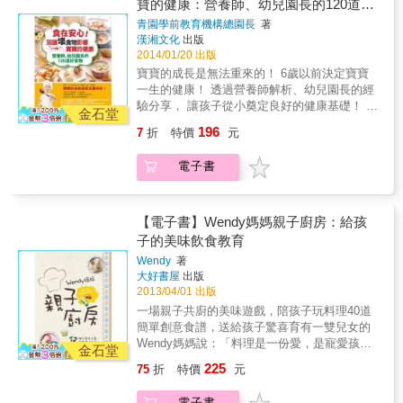
寶的健康：營養師、幼兒園長的120道好
清洗、備製法，不再費力氣！ 「食材、食品保
食物
青園學前教育機構總園長
著
存要領」&rarr;食材簡單保存又衛生，不再手忙
漢湘文化
出版
腳亂！ 「適合各時期寶寶的離乳食譜」&rarr;針
2014/01/20 出版
對每個時期的食材料理，讓寶寶健康成長。 本
寶寶的成長是無法重來的！ 6歲以前決定寶寶
書贈品 品名：黃色迷你矽膠軟鍋 尺寸：外鍋直
一生的健康！ 透過營養師解析、幼兒園長的經
徑─13.5cm(含鍋把)，外鍋高度─8.5cm(含鍋
驗分享， 讓孩子從小奠定良好的健康基礎！ 本
蓋)。 材質：耐熱矽膠 (歐洲進口指定專業廠
金石堂
書特色 1.為針對幼兒各種不同發育以及生理常
商)。 產地：中國。 注意事項： 1.&& &矽膠首
196
7
折
特價
元
見狀況與營養需求所設計的食譜。 2.以考量食
次使用請先以滾水煮15~20分鐘後，再以清水洗
物多元、容易製備、引起食慾等原則。 3.營養
淨。 2.&& &禁止直接放在於電磁爐以及瓦斯爐
電子書
師的小叮嚀及幼兒園長經驗累積的心得筆記和
上方，或是直接接觸於火源處。 3.&& &遠離尖
讀者們分享。 4.父母最想知道的幼兒飲食問
銳物品，避免產生破損。 4.&& &矽膠屬於天然
題。
材質，如老化不堪使用請更新產品。(老化時間
【電子書】Wendy媽媽親子廚房：給孩
依個人使用頻率情況有所差異) 經SGS檢驗符合
子的美味飲食教育
FDA美國食品藥品管理局相關規範。 經SGS檢
驗通過耐熱性測試可耐溫-20~210 C。
Wendy
著
大好書屋
出版
2013/04/01 出版
一場親子共廚的美味遊戲，陪孩子玩料理40道
簡單創意食譜，送給孩子驚喜育有一雙兒女的
Wendy媽媽說：「料理是一份愛，是寵愛孩子
金石堂
的心意。」二○○九年，Wendy率領全家總動員
225
75
折
特價
元
參加「親子便當大賽」，一舉榮獲金牌肯定，
一家人從此更加運用料理，創造親子的甜美記
電子書