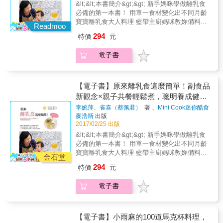
診所專任醫師& 鄒瑋倫 ★眾多父母一致推薦＋
菜 ✔ 根據孩童發育所需營養設計菜單，完善各
&lt;&lt;本書簡介&gt;&gt; 新手媽咪學做離乳食
寶寶這個階段能吃蛋嗎？幾歲以上才能喝鮮奶
多位媽媽實際經驗見證談 我是一位新手媽媽，
種營養素 ✔ 營養均衡的50道料理，自然無負
必備的第一本書！ 用單一食材變化出不同月齡
呢？使用這個食材需要特別注意什麼嗎？當你
對副食品一知半解的我，在兒子5個多月時求助
擔，安全看得見 ✔ 特別收錄天然飲料及健康零
寶寶離乳食大人料理 藍帶主廚媽咪教妳備料烹
不確定「寶寶這個階段能不能吃這項食材」
Readmoo
於晴媽咪，當時得到立即的解答與幫助，她不
食，愛吃甜食的孩童也能安心享用 ✔ 與孩子一
調x營養師給妳12個必知觀念 ［超人氣小兒科
時，就參考書中的速查表吧！表格由育有三小
294
特價
元
藏私地教導我如何循序漸進地準備與製作副食
起作料理，刺激感官，健全人格發展 「玉米粒
醫師 黃瑽寧、兒童發展醫學專家 王宏哲 聯名
的「家醫科醫師。娘」與家有三寶的「煮廚史
品。現在孩子3歲，從小就有好胃口，沒有便祕
燉大黃瓜、荔香鮮果蝦仁、鮮蔬麻油雞、彩蔬
推薦！］ 剛開始做離乳食的媽咪們，是否覺得
丹利」結合書中食譜，並針對我們常見的食材
的問題，也不挑食。我一直相信這都是因為一
電子書
歐姆蛋、蔬菜香料烤魚」 ◆ 營養均衡的50道營
特地備料很麻煩、想給孩子最佳營養但又不知
簡單分類，提供給各位爸爸媽媽們翻開速查，
開始對副食品有了正確的認知和作法，才能在
養菜單，吃天然食物，吃食物的原形 ◆ 親子共
從何著手？食育營養師－李婉萍、Mini Cook迷
輕鬆搞定寶寶副食品。 如何自製安心、健康、
小孩的飲食過程裡達到事半功倍的效果。
作料理詳細步驟，好吃好玩，孩子吃的營養又
你酷食育工作室主廚－雀喜媽咪、要告訴各位
無添加的寶寶副食品？ 煮廚史丹利獨家105道
─Aya媽咪 我家的希衡，從吃副食品開始就是全
健康 本書特色 1.台大食品科技研究所博士，專
爸媽們如何更輕鬆、省力地帶寶寶吃！ 》主廚
【電子書】原來離乳食這麼簡單！副食品
美味食譜，副食品自己做好簡單！ 想要做副食
食物泥。剛出生體重一直是3%以下，一直到吃
為1~12歲孩童量身打造的營養知識及健康食譜
媽咪教妳美味離乳食這樣做！ 從基礎備料開
新觀念×親子共餐輕鬆煮，聰明養成健康
品給寶寶卻心有餘而力不足？不要再自責自己
食物泥後體重慢慢上升，現在已經1歲8個月，
專書！ 2.「挑食、長高、咖啡因、早餐、吃
始，一步步圖解做高湯、食材前處理、食材搭
不是個好媽媽了，讓煮廚幫你帶得出廳堂，進
寶寶好體質
李婉萍、雀喜（蔡佩君）
著 、
Mini Cook迷你酷食
體重上升了50～85%左右，之前我們一直不敢
魚、零食」破解孩童成長卡關的六大迷思！ 3.
配的方法，讓離乳食味道能引起寶寶食慾、吃
得了廚房！煮廚史丹利身兼專業廚師與三個孩
育生活工
著
麥浩斯
出版
給希衡嘗試太多食材，但是跟著晴媽咪的副食
根據孩童發育所需設計50道營養菜單，完善各
得開心滿足。此外，主廚還要解決爸媽們的備
子的爸，特別把日常生活中實際幫家中孩子準
2017/02/25 出版
品各階段慢慢嘗試，希衡在這段時間，也嘗試
種營養素！ 4.懶人烹調法，下班後也能30分鐘
料困擾，巧用單一食材變化出不同月齡的寶寶
備的副食品料理寫成食譜，分享給更多爸媽
&lt;&lt;本書簡介&gt;&gt; 新手媽咪學做離乳食
了很多新食物呢！真的很感謝晴媽咪提供給孩
快速上菜！ 5.特別收錄天然飲料及健康零食，
離乳食，以及爸媽吃的一鍋煮料理，讓大人小
們。讓你輕鬆搞定米糊與粥、食物泥、麵飯主
必備的第一本書！ 用單一食材變化出不同月齡
子營養均衡豐富的食物泥。 ─希衡媽咪 有一
愛吃甜食的孩童也能安心享用！ 6.購書即贈優
孩一起同桌共餐。 親子共餐怎麼吃？用單一食
食、精力湯、手指食物、零食點心。食譜皆以
寶寶離乳食大人料理 藍帶主廚媽咪教妳備料烹
天突然接到朋友的電話，約我一起去上製作食
質親子餐廳MONEY JUMP主廚甜點+伴手禮兌
材決定菜單就OK───── 紅蘿蔔泥（4-9個月）
金石堂
「安心、健康、無添加、全食物」為原則，分
調x營養師給妳12個必知觀念 ［超人氣小兒科
物泥的課程，當時我第一個反應是，這不是看
換券 更多贈獎活動請上作家生活誌臉書專頁查
&rarr;紅蘿蔔歐姆蛋捲（10-18個月）&rarr;紅燒
294
特價
元
別設計給4～6個月、7～8個月、9～11個月、1
醫師 黃瑽寧、兒童發展醫學專家 王宏哲 聯名
看書、上上網就會的事情嗎？為什麼還要上
詢
牛肉麵（一鍋煮） 奶香薯泥（4-9個月）&rarr;
歲到1歲6個月，以及1歲7個月以上。這些美味
推薦！］ 剛開始做離乳食的媽咪們，是否覺得
課？不過我還是去了（幸好我有去），讓我在
脆皮馬鈴薯塊（10-18個月）&rarr;馬鈴薯燉肉
電子書
的料理不只寶寶能吃，只要加點調味料，全家
特地備料很麻煩、想給孩子最佳營養但又不知
日後準備孩子食物泥的日子，非常輕鬆且愉
（一鍋煮） 高麗菜泥（4-9個月）&rarr;寶寶羅
大小都能一起享用！ 寶寶食物過敏怎麼辦？如
從何著手？食育營養師－李婉萍、Mini Cook迷
快。& ─櫻桃媽咪
宋湯（10-18個月）&rarr;豬肉蝦仁大阪燒（一
何讓寶寶有好食慾呢？ 小兒科醫師╳家醫科醫
你酷食育工作室主廚－雀喜媽咪、要告訴各位
鍋煮） 除了滿足小孩大人的料理食譜，更教作
師專業解答，關於你最想知道的副食品知識！
爸媽們如何更輕鬆、省力地帶寶寶吃！ 》主廚
【電子書】小雨麻的100道馬克杯料理，
簡單易做的手指食物、無添加的食材沾醬與營
副食品時期是訓練寶寶接觸各種味道的重要階