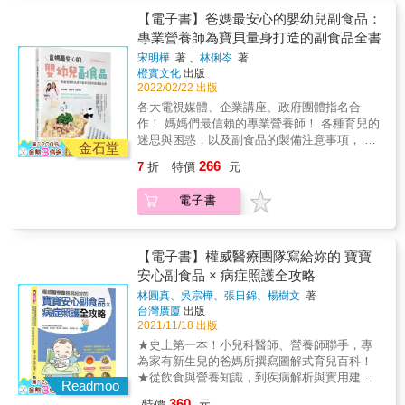
解決之道 ●營養師專業設計，以簡單好做為基
孩子自己吃固體食物」的BLW飲食法。 以「容
【電子書】爸媽最安心的嬰幼兒副食品：
礎的的分齡副食品食譜 &
易抓握、方便簡單、營養均衡」為原則， 將成
專業營養師為寶貝量身打造的副食品全書
長發育需要的六大類食材，依照「嘗試期」
宋明樺
著 、
林俐岑
著
「初期」「中後期」處理烹調， 製作出南瓜飯
橙實文化
出版
糰、寶寶薯條、玉米雞塊等，寶寶可以抓著吃
2022/02/22 出版
的美味料理！ 神奇的是，當放手讓孩子依照自
各大電視媒體、企業講座、政府團體指名合
己步調探索食物後， 不僅拒食寶寶成為小吃
作！ 媽媽們最信賴的專業營養師！ 各種育兒的
貨，各種食物都大口嘗試， 就連面對吃以外的
迷思與困惑，以及副食品的製備注意事項， 就
新事物也更願意勇敢挑戰！ 本書濃縮原味太太
金石堂
讓雙寶媽營養師，給你最放心和專業的解答！
親身實踐的BLW知識與體驗， 分享72道寶寶們
266
7
折
特價
元
媽媽們的育兒之路其實也可以不心累， 因為世
一吃就愛上的無調味手指食物， 也手把手教大
上沒有最好的育兒準則， 只要是媽媽覺得最輕
家如何準備食材、不同階段的注意事項， 並彙
電子書
鬆的方式，就是最適合你家寶寶的方式！ 專業
總上萬粉絲群最常問的手指食物疑惑，讓大家
營養師把關，教你如何輕鬆照顧寶寶飲食。 從
一看就懂！ 用輕鬆愉快的心，和寶貝一起迎接
各個食材的營養分析，到各月齡寶寶的副食品
第一趟食物之旅。 本書特色 特色1˙盡情探索五
菜單，只要這一本就夠！ 收錄每個父母最想問
【電子書】權威醫療團隊寫給妳的 寶寶
感、培養獨立自主性，讓飲食成為孩子最好的
的寶貝副食品Q＆Ａ， 適合的餵食方式、讓寶
安心副食品 × 病症照護全攻略
教養。 「BLW飲食法」讓寶寶從大概6個月大
寶吃好又吃飽的秘訣，營養師一次告訴你! 告訴
就開始學習自主進食，自行選擇想吃什麼、吃
林圓真、吳宗樺、張日錦、楊樹文
著
你讓寶貝吃好副食品的最大關鍵就是
多少，自由探索食物不同的味道、口感、質
台灣廣廈
出版
&mdash;&mdash; 媽媽感到最輕鬆、無壓力的
地，這對寶寶來說很有趣，也會因此更樂意去
2021/11/18 出版
方式，就是最適合寶寶的方式！ 就讓最知名、
接觸各種新食物，大幅降低往後挑食的機率。
★史上第一本！小兒科醫師、營養師聯手，專
專業的媽媽營養師， 幫你搞定副食品所有疑難
特色2˙從食材的選擇、切法到烹調，順應寶寶
為家有新生兒的爸媽所撰寫圖解式育兒百科！
雜症，養出體質健康、發育高人一等的健康寶
發育狀況的三階段調整。 本書將副食品時期依
★從飲食與營養知識，到疾病解析與實用建
寶！ 本書特色 身為雙寶媽同時又是專業營
Readmoo
照月齡、發育、咀嚼能力等分為「嘗試期」
議，所有最需要及想要知道的事情，都在這一
養師的明樺和俐岑， 在這本書裡不只是分享育
360
特價
元