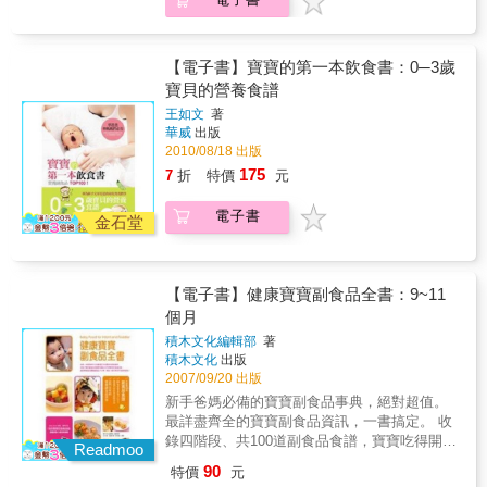
憶。◆把廚房變成親子教室孩子不知道，芒果
有籽？雞肉有骨頭？反映出現代父母給孩子真
實的體驗太少！因此，Wendy把廚房當教室，
在進廚房之前，為讓孩子小肌肉更靈活，用心
【電子書】寶寶的第一本飲食書：0─3歲
設計道具和小遊戲，一步步訓練孩子使用餐
寶貝的營養食譜
具、刀具、做家事……引導孩子在玩樂之中輕
王如文
著
鬆學習。此外，還分享帶孩子逛市場的經驗，
華威
出版
讓孩子認識各項食材、了解食物的營養價值。
2010/08/18 出版
進一步告訴你，各類食物的選購及保存技巧；
175
7
折
特價
元
可為孩子選擇哪些安全好用的烹調器具；如何
在料理上加點創意，就能改善孩子偏食問題；
電子書
花點心思訓練孩子，可輕鬆建立餐桌禮儀。◆
金石堂
親子的美味遊戲廚房不只是媽媽展現廚藝的舞
台，更是親子一起歡樂做料理、堆疊美食記
憶、烘焙情感和愛的溫馨所在！只要利用簡單
【電子書】健康寶寶副食品全書：9~11
的食材和烹調器具，就能帶孩子下廚大玩創
個月
意！取下洋芋片盒蓋，成為孩子切菜的護具；
將番茄、柳橙挖空，就是個好看又風味濃郁的
積木文化編輯部
著
容器；吃剩的白飯一點也不浪費，做成米
積木文化
出版
Pizza、米煎餅或米蛋糕，帶給孩子滿滿的驚
2007/09/20 出版
喜；和孩子彩繪料理食譜想些新點子，隨手工
新手爸媽必備的寶寶副食品事典，絕對超值。
具就可以設計卡哇伊菜色，孩子看了歡喜，吃
最詳盡齊全的寶寶副食品資訊，一書搞定。 收
飯一口接一口。本書特色 ★全書提供許多不需
錄四階段、共100道副食品食譜，寶寶吃得開心
Readmoo
特殊技巧、取材容易、能快速完成的創意食
又健康。 寶寶長大了，可以開始吃副食品了！
90
特價
元
譜。適合孩子一起「玩」的「扮家家酒料
這是所有為人父母最開心也最關心的大事之