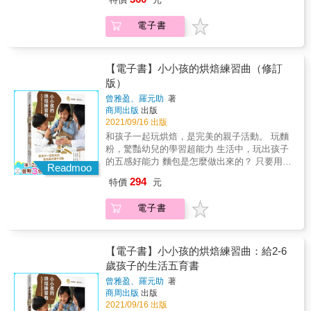
「初期」「中後期」三階段，分別說明各自需
本！ ★全書結合0-3歲超完整副食品食譜、門診
兒飲食照護的正確知識， 更親手設計、製作副
要的食材大小、軟硬度、注意重點，以及營養
常見急症與疾病，讓爸媽安心育兒不焦急！ &
食品粥品、點心及湯品， 書裡分享的都是非常
電子書
需求、給予量、一週菜單等，讓爸媽能夠快速
養出健康有活力的寶寶，是家有嬰幼兒的父母
簡單且大受小孩歡迎的食譜內容， 營養均衡又
理解對照，幫寶寶準備最適合的食物。 特色3˙
共同心願！ 本書是由秀傳醫療團隊營養學專家
能讓新手媽媽不手忙腳亂，保證你的育兒之路
主食配菜點心全收錄！一本滿足離乳期所有需
及小兒科醫師們共同投入執筆撰寫， 不僅要讓
可以更加輕鬆。 ★副食品的必備常識最多媽媽
求的全功能食譜。 全書包含捏不爛飯糰、菠菜
寶寶「吃出免疫力」，更要讓他們「生病時要
【電子書】小小孩的烘焙練習曲（修訂
想問的超實用QA 不同月齡的寶寶，副食品準備
青醬麵等主食，菇菇牛肉丸、鯛魚高麗菜蛋等
痊癒」，成為爸媽們最堅強的育嬰後盾！ & ▎
版）
有什麼要注意的嗎？ 如何知道寶寶吃得營養、
配菜，以及很適合當小點心的蘋果迷你甜甜
如果你-------正在為第一次準備副食品而感到慌
吃得飽呢？ 哪些食物要留意嬰幼兒不宜食用？
曾雅盈、羅元助
著
圈、蛋黃豆豆，無論早午晚餐或帶出門，輕鬆
張， 本書有實務門診經驗豐富的營養師林圓
容易引起過敏的食物是否越晚吃越好？ 副食品
商周出版
出版
組合，就是營養又豐盛的寶寶餐！ 特色4˙可以
真，依照寶寶口腔發展進程設計【副食品4階段
需要額外再添加油嗎？ ★多樣化又方便簡單的
2021/09/16 出版
冷凍常備，也可以全家一起吃，最適合忙碌爸
全營養】 區分成〈小口吞嚥期〉、〈口含壓碎
粥品、湯品及點心 製作方式簡單又能兼顧營
和孩子一起玩烘焙，是完美的親子活動。 玩麵
媽的副食品。 手指食物的自由度很高，只要掌
期〉、〈輕咀慢嚼期〉、〈大口咬嚼期〉 不僅
養，多樣化菜單讓寶寶吃不膩 詳細介紹各道副
粉，驚豔幼兒的學習超能力 生活中，玩出孩子
握軟硬度、形狀與調味，不僅可以善用市售品
給寶寶最需要的營養素，搭配最實用的100道食
食品烹調注意事項和營養素，讓媽媽最放心 運
的五感好能力 麵包是怎麼做出來的？ 只要用麵
輔助，也能用同樣食材一次完成大人、小孩都
譜，做出寶寶最喜歡的副食品，& 更要全方位
Readmoo
用湯品製作粥品、點心，一次做好一週的份
粉就可以做出麵包嗎？ 為什麼剛烤好的麵包那
適合的料理！除此之外，也有很多可以利用假
的讓爸媽了解營養哪裡來，手把手帶你養出不
294
特價
元
量，媽媽們最輕鬆 ★製作副食品，除了營養之
麼香呢？ 為什麼麵團那麼小，麵包會變那麼大
日先做好的冷凍半成品，加熱就可以上桌，省
容易生病、活力滿分的孩子。 & ▎如果你-------
外還有什麼要注意呢？ 衛生安全的工具和食材
一個？ 為什麼一樣是麵粉做的，餅乾是脆的，
時省力又省錢。 特色5˙吃飯就是最美好的親子
正在為寶寶發燒、起疹子、嘔吐而擔心不已，
電子書
處理方式，都要特別留意 副食品的保存、溫度
麵包卻QQ軟軟的？ 如果家裡的小小孩吃著麵
時光，和孩子一起邊吃邊玩、健康成長。 不必
本書有最專業的兒科醫療團隊，針對31種常見
及烹調方式，都與寶寶的健康息息相關 營造輕
包這麼問，你會怎麼回答？ 來到「漂亮廚
依賴餵食，爸媽空出雙手後大家可以一起用
疾病緊急處理預防對策，& 感染科主治醫師吳
鬆愉快的用餐氛圍，培養寶寶良好的飲食習慣
房」，一邊做好吃又健康的點心（麵包、餅
餐，享受吃飯的過程，寶寶也會透過模仿父母
宗樺告訴你，【流行性感冒、水痘、腸病毒等
專家真誠推薦 陳欣湄／中山醫院家庭醫學科主
乾、蛋糕等），漂亮媽咪與小助老師會教你和
【電子書】小小孩的烘焙練習曲：給2-6
的動作學習如何用餐。建立愉悅的餐桌氣氛，
常見感染】有最全面解析！ 小兒科主治醫師張
治醫師 李婉萍／榮新診所營養師
孩子怎麼運用手跟眼睛做麵粉實驗，摸摸看，
並透過親子互動，帶寶寶認識食物，寶寶更能
歲孩子的生活五育書
日錦告訴你，【發燒、嘔吐、長疹子、便秘等
比較顏色，高筋、中筋、低筋麵粉立刻現形！
享受吃飯的樂趣。 專業推薦 Bonita陳譯庭／嬰
異常狀況】該如何居家照護！ 減敏專家楊樹文
曾雅盈、羅元助
著
在這個和樂溫馨、充滿歡笑的廚房，有麵包和
幼兒副食品專業顧問── 「跳脫傳統副食品思
醫師告訴你，【過敏、異位性皮膚炎、尿布疹
商周出版
出版
糕點的香味、有酵母呼吸的聲音，有童稚的你
維，寶寶準備好就提供手指食物，不僅培養孩
等異常狀況】該如何對應！ 腸胃專家林劭儒醫
2021/09/16 出版