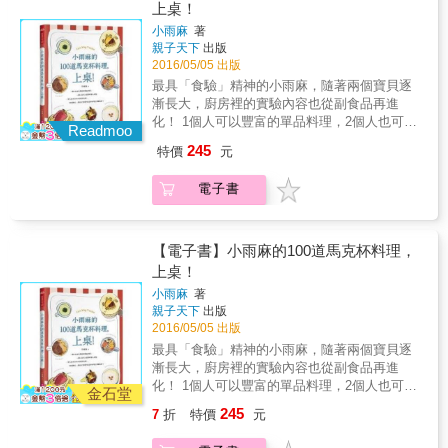
媽咪教妳美味離乳食這樣做！ 從基礎備料開
上桌！
養點心，每道料理都由主廚示範、營養師認
段，透過建立良好的飲食習慣，才能養成均衡
始，一步步圖解做高湯、食材前處理、食材搭
可，不僅美味更讓寶寶吃得健康、更頭好壯
小雨麻
著
的營養攝取。替孩子準備副食品時，爸媽最關
配的方法，讓離乳食味道能引起寶寶食慾、吃
壯。 》食育營養師教妳為寶寶成長黃金期打
親子天下
出版
心的不外乎是食物過敏問題、寶寶的咀嚼與吞
得開心滿足。此外，主廚還要解決爸媽們的備
底！ 什麼食材該讓寶寶多攝取？寶寶不愛吃離
2016/05/05 出版
嚥能力發展、寶寶挑食或沒胃口的對策
料困擾，巧用單一食材變化出不同月齡的寶寶
乳食怎麼辦？好怕寶寶變成敏兒！怎麼帶孩子
最具「食驗」精神的小雨麻，隨著兩個寶貝逐
&hellip;&hellip;所有你最想知道的問題，就交給
離乳食，以及爸媽吃的一鍋煮料理，讓大人小
吃才對、有需避開哪些食材嗎？餵離乳食的添
漸長大，廚房裡的實驗內容也從副食品再進
家有三寶的專業醫師幫你解惑吧！
孩一起同桌共餐。 親子共餐怎麼吃？用單一食
加順序是？寶寶容易缺乏的營養有哪些？寶寶
化！ 1個人可以豐富的單品料理，2個人也可以
材決定菜單就OK───── 紅蘿蔔泥（4-9個月）
Readmoo
生病了，怎麼餵才好？吃離乳食後的常見狀況
甜蜜的雙人套餐，全家人都可以共享的營養全
&rarr;紅蘿蔔歐姆蛋捲（10-18個月）&rarr;紅燒
245
特價
元
與疑難雜症又如何處理？專業營養師 &ndash;
餐， 不必顧火，1指搞定主食湯品甜點與副食
牛肉麵（一鍋煮） 奶香薯泥（4-9個月）&rarr;
李婉萍為妳總解惑關於餵養離乳食的大小問
品；100道暖心、飽足又美味的馬克杯料理，輕
脆皮馬鈴薯塊（10-18個月）&rarr;馬鈴薯燉肉
電子書
題，更要打破以往餵離乳食的舊觀念。 本書整
鬆上桌！ & 副食品天后化身暖心廚娘的不藏私
（一鍋煮） 高麗菜泥（4-9個月）&rarr;寶寶羅
理出25種營養推薦食材、85道親切好做的食譜
大公開，這次跟著小雨麻來做馬克杯料理！ 一
宋湯（10-18個月）&rarr;豬肉蝦仁大阪燒（一
與作法圖解、餵養孩子更easy的製備法、營養
個杯子、一把刀子、一雙手（已足夠），想吃
鍋煮） 除了滿足小孩大人的料理食譜，更教作
師解答餵養問題與迷思&hellip;等，專業團隊為
的任何食材，洗洗切切再切切洗洗， 依序放進
【電子書】小雨麻的100道馬克杯料理，
簡單易做的手指食物、無添加的食材沾醬與營
你家寶貝健康提早打好基礎，而且讓爸媽們第
馬克杯，再把馬克杯移駕到電鍋、烤箱或是微
上桌！
養點心，每道料理都由主廚示範、營養師認
一次做離乳食就上手！
波爐， 按下開關（就是這麼簡單），美味何須
可，不僅美味更讓寶寶吃得健康、更頭好壯
小雨麻
著
苦苦等候？ 無論是馬克杯青醬蛤蜊燉飯、馬克
壯。 》食育營養師教妳為寶寶成長黃金期打
親子天下
出版
杯油飯、馬克杯心太軟布朗尼蛋糕，或馬克杯
底！ 什麼食材該讓寶寶多攝取？寶寶不愛吃離
2016/05/05 出版
起司牛奶玉米鹹粥&hellip;&hellip; 簡單的美味
乳食怎麼辦？好怕寶寶變成敏兒！怎麼帶孩子
最具「食驗」精神的小雨麻，隨著兩個寶貝逐
不會走味，簡單的生活不會走位，100道的食
吃才對、有需避開哪些食材嗎？餵離乳食的添
漸長大，廚房裡的實驗內容也從副食品再進
譜，帶你找回從容的生活節奏。 & 如果這是
加順序是？寶寶容易缺乏的營養有哪些？寶寶
化！ 1個人可以豐富的單品料理，2個人也可以
你，請一定要來試試馬克杯料理── 沒時間到廚
金石堂
生病了，怎麼餵才好？吃離乳食後的常見狀況
甜蜜的雙人套餐，全家人都可以共享的營養全
房顧爐火的忙碌現代人 就算一個人吃也想自己
245
7
折
特價
元
與疑難雜症又如何處理？專業營養師 &ndash;
餐， 不必顧火，1指搞定主食湯品甜點與副食
煮的單身貴族 想吃不同料理的倆人小夫妻 幫寶
李婉萍為妳總解惑關於餵養離乳食的大小問
品；100道暖心、飽足又美味的馬克杯料理，輕
寶現做副食品套餐的新手爸媽、忙碌保姆 愛為