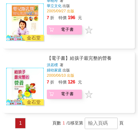
華曉玲
著
鬆獲取所需要的資訊。 精彩內容包括：四階段
華立文化
出版
副食品進程，副食品基礎烹調法，檢視88種常
2005/09/27 出版
見副食品食材，副食品的方便道具，配合時
196
7
折
特價
元
間、地點和場合的副食品，寶寶身體不適時的
副食品，以及副食品POINT等等；寶寶副食品
電子書
食譜則分為四個階段，每一階段均有20～30道
最實用的副食品食譜，並且清楚講解餵食重
金石堂
點，以及可能遇到的各種問題。 只要一書在
手，就能搞定所有關於寶寶副食品的大小事，
是新手爸媽們最實用的育兒飲食寶典。
【電子書】給孩子最完整的營養
洪若樸
著
婦幼家庭
出版
2000/06/10 出版
126
7
折
特價
元
電子書
金石堂
1
頁數
1
/1
移至第
頁