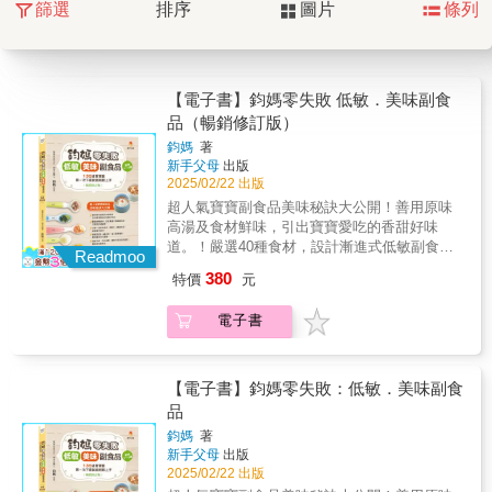
篩選
排序
圖片
條列
【電子書】鈞媽零失敗 低敏．美味副食
品（暢銷修訂版）
鈞媽
著
新手父母
出版
2025/02/22 出版
超人氣寶寶副食品美味秘訣大公開！善用原味
高湯及食材鮮味，引出寶寶愛吃的香甜好味
道。！嚴選40種食材，設計漸進式低敏副食
Readmoo
品，方便測試過敏源。！以單一食材為基底，
380
特價
元
調配3～5道副食品，妥善運用食材。！每餐搭
配3～5種食材，每天更換種類，幫助攝取多元
電子書
營養。！搭配月齡．母乳哺餵．睡眠作息設計
飲食表，輕鬆接軌副食品。〔適用0至2歲〕
【鈞媽廚房小撇步，讓冷凍副食品和現煮一樣
好吃的技巧】．技巧1：烹煮完後快速降溫煮完
【電子書】鈞媽零失敗：低敏．美味副食
後，將副食品放在寬鍋或淺盤中，吹電風扇、
品
冷氣或水中放冰塊隔水快速降溫，以保留養
鈞媽
著
分。．技巧2：挑選甜度高的食材食物冷凍後，
新手父母
出版
甜度會大幅下降，可在冷凍副食品加熱後可再
2025/02/22 出版
添加現打水果泥，以增加甜度，如香蕉、蘋