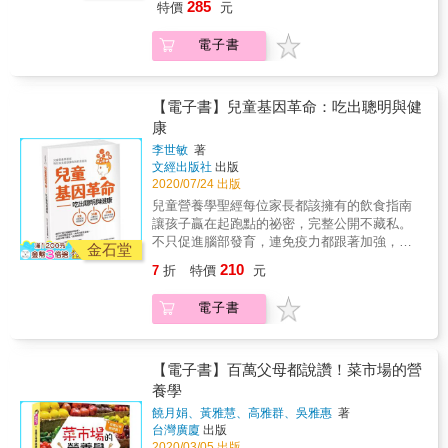
門，也不想吃外食嗎？一個人吃怕煮太多嗎？
285
特價
元
多欣賞、多接觸、多感受， 不設限，孩子的可
那就吃「台式菜飯」、「蒜味鯷魚義大利麵」
能就無限！ & 我的大手牽你的小手，我們一起
等不需配菜的一品輕食吧！ 本書特色 ‧收錄
電子書
上市場，今天菜市場就是教室； 我的大手握你
「台式」「韓式」「泰式」等20道口味多變、
的小手，我們一起進廚房，今天廚房就是遊樂
營養又美味的家常便當。 ‧介紹十大便當萬用配
場。 陪伴小小孩一起探索，體驗手作與生活的
菜，讓省時又美觀的配菜妝點便當、平衡營
樂趣， 將生活中的學習融入鍋碗瓢盆的有趣操
【電子書】兒童基因革命：吃出聰明與健
養。 ‧17道一品輕食，週末不想出門、又想發懶
作， 在與孩子的廚房遊戲中，找到自己與孩子
康
就靠這味！
之間， 一種溫暖的美好互動，一種幸福的感
李世敏
著
覺。 & 本書作者兼具餐飲管理和幼教專業，以
文經出版社
出版
說故事的方式及豐富圖文解說，引導家中有2～
2020/07/24 出版
6歲小小孩的爸爸媽媽，由自家廚房和餐廳開
兒童營養學聖經每位家長都該擁有的飲食指南
始，陪伴孩子把料理過程轉化為遊戲，藉由親
讓孩子贏在起跑點的祕密，完整公開不藏私。
子間的互動學習，將飲食教育融入自然的氛
不只促進腦部發育，連免疫力都跟著加強，照
圍，從小培養孩子的美感、建立動手做的好習
金石堂
書輕鬆養！父母可以是最好的家庭醫師，從懷
慣！ & 書中所設計的12個單元，包含：切、
210
7
折
特價
元
孕開始計畫孩子的健康吧！你知道：孕婦孕期
揉、折、串、拔、抓、撕、拌、舀、放、壓、
過程的種種跡象，都將影響到日後孩子好生養
包、擀、鋪、捲等動作，除了可以幫助小小孩
電子書
與否嗎？你知道：婦產科孕婦總是鼓勵孕婦攝
學會拿捏力道、訓練肌肉發展和手眼協調，還
取足夠的DHA，其實是與胎兒腦細胞組成與發
能讓孩子在廚房遊戲中學會分辨味道、色彩，
育大大有關？你知道：孩子3歲前的情緒發育，
以及大小、長短、輕重等概念，進而促進孩子
將大大地影響到長大後人格的發育？你知道：
【電子書】百萬父母都說讚！菜市場的營
的社交、表達與認知發展能力。 & 再以餐盤、
每5位兒童裡，就有一對父母抱怨孩子好動，但
養學
餐桌為畫布，用食物當油彩，透過擺盤及餐桌
只要補對維他命和礦物質就會有異想不到的效
佈置學習色彩搭配，讓小孩、小小孩在生活
饒月娟、黃雅慧、高雅群、吳雅惠
著
果嗎？你知道：孩子抵抗力差、氣喘、過敏、
中、餐桌上、餐廳裡自然體現生活美學。讓廚
台灣廣廈
出版
過動、睡不好、咬手指等常見問題，都可以藉
房不再只是媽媽背影出現的地方，而是全家人
2020/03/05 出版