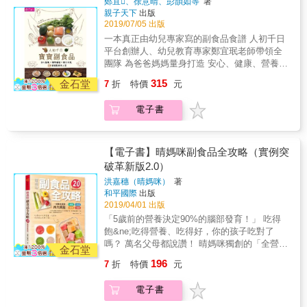
鄭宜、徐意晴、彭韻如等
著
快樂成長！ 本書特色 特色1◆最權威的醫療團
到的食物營養、大腦與神經刺激、肌膚接觸、
親子天下
出版
隊，最堅強的營養師陣容 食物搭配學問大，營
愛與陪伴 在在型塑了寶寶的大腦發展，奠定一
2019/07/05 出版
養太多或不夠，對身體都是有害無益！本書由
生的良好成長基礎。 有效掌握食育發段四階
一本真正由幼兒專家寫的副食品食譜 人初千日
任職於臺北市立聯合醫院的饒月娟、高雅群、
段，建立正向飲食習慣， 培養寶寶與食物的親
平台創辦人、幼兒教育專家鄭宜珉老師帶領全
吳雅惠、黃雅慧四位權威營養師共同聯手，根
密關係，從副食品階段就應該開始。 你常為了
團隊 為爸爸媽媽量身打造 安心、健康、營養、
據孩子不同成長階段，用對方法、選對時間、
副食品傷腦筋嗎？ 好不容易做好了副食品，卻
便利的寶寶副食品製作指南 本書三大特色 聰明
吃對營養，讓孩子頭好壯壯長得高、長得漂
315
已累翻，自己的餐點卻還沒著落？ 定時定量的
金石堂
7
折
特價
元
備餐：提供一次下廚，以同一批食材，就能同
亮！ 特色2◆細心完整的說明，符合發育需求
「吃」就是好嗎？什麼才是最完美的「吃」？
時完成大人與寶寶餐點的妙法 簡單上手：每道
的飲食建議 好擔心孩子營養不夠，寶寶的成長
鄭宜珉老師介紹食育的四個階段，帶著爸媽認
電子書
料理皆附材料圖及步驟圖，清楚說明不NG，新
發育正不正常？當寶寶的鐵質與鈣質攝取不足
識每個階段不同的飲食需求， 同時建立「人初
手也能好安心 操作方便：食譜以月齡漸進，兼
時，該補充哪些食物？成長中的寶寶除了體型
千日」所需的四大教養智能， 才能幫助孩子未
顧營養與美味，提供不同階段寶寶不同的食物
迅速生長外，需要的營養也會急遽增加。因此
來漫長「吃的人生」中， 找出適合自己的飲食
建議 寶寶的發育不能等， 從受胎開始的第一個
本書特別針對不同月齡的寶寶、偏食寶寶、生
【電子書】晴媽咪副食品全攻略（實例突
內容和方式，並對日新月異的飲食環境保有彈
1000天，是為「人初千日」， 這期間中所接受
病寶寶提供最詳盡的飲食建議，讓爸媽輕鬆掌
破革新版2.0）
性。 從喝奶漸漸轉向副食品食，斷奶和離乳的
到的食物營養、大腦與神經刺激、肌膚接觸、
握嬰幼兒需要的全面營養。 特色3◆方便易取
正確觀念你真的了解嗎？ 副食品的重要與準備
洪嘉穗（晴媽咪）
著
愛與陪伴 在在型塑了寶寶的大腦發展，奠定一
得的食材，簡單又多元的搭配方式 菜市場裡的
和平國際
出版
方向你都清楚嗎？ 從食材挑選重點、食物呈現
生的良好成長基礎。 有效掌握食育發段四階
蔬果肉類，蘊藏寶寶需要的所有營養素。營養
2019/04/01 出版
的方式、烹煮注意事項、各種食材營養素、備
段，建立正向飲食習慣， 培養寶寶與食物的親
師團隊特別精選56種適合寶寶食用的常見食
食的小工具以及什麼樣的食物容易果敏等，都
「5歲前的營養決定90%的腦部發育！」 吃得
密關係，從副食品階段就應該開始。 你常為了
材，包括地瓜、南瓜、馬鈴薯、番茄、菠菜、
是非常重要的觀念。
飽&ne;吃得營養、吃得好，你的孩子吃對了
副食品傷腦筋嗎？ 好不容易做好了副食品，卻
豆腐、紅蘿蔔、豬肉、雞肉、牛肉等，並針對
嗎？ 萬名父母都說讚！ 晴媽咪獨創的「全營養
已累翻，自己的餐點卻還沒著落？ 定時定量的
金石堂
每種食材做最完整的營養說明。同時詳細列出
均衡食物泥」X「作息調整方案」， 從現在開
「吃」就是好嗎？什麼才是最完美的「吃」？
最佳食用時間、怎麼挑選、如何清洗、保存、
196
7
折
特價
元
始為寶寶的未來扎根！ 【本書兩大重點】
鄭宜珉老師介紹食育的四個階段，帶著爸媽認
烹調方式等，讓媽咪們不需要費心思考，就能
Point 1：孩子的睡眠、作息、飲息及情緒是彼
識每個階段不同的飲食需求， 同時建立「人初
夠順利度過焦慮的副食品時期。 特色4◆100道
電子書
此相關連的 Point 2：副食品時間雖短，卻是養
千日」所需的四大教養智能， 才能幫助孩子未
Q＆A完整解惑，破解副食品時期的惱人困擾 我
成孩子不挑食、不偏食最重要的階段 ★Point