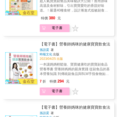
超人氣寶寶副食品美味秘訣大公開！善用原味
果。．技巧3：用食物夾鏈袋或真空封裝冷凍前
高湯及食材鮮味，引出寶寶愛吃的香甜好味
可在分裝盒外加一層食物夾鏈袋，或以家用食
道。！嚴選40種食材，設計漸進式低敏副食
品真空包裝機，將食物真空後再冷凍，以保持
金石堂
品，方便測試過敏源。！以單一食材為基底，
水分。．技巧4：用高湯取代水用高湯取代水，
380
特價
元
調配3～5道副食品，妥善運用食材。！每餐搭
或是將有甜味的食材，如地瓜、紅蘿蔔、高麗
配3～5種食材，每天更換種類，幫助攝取多元
菜等，加水煮熟，再連同蔬菜水一起打成泥。
電子書
營養。！搭配月齡．母乳哺餵．睡眠作息設計
飲食表，輕鬆接軌副食品。〔適用0至2歲〕
【鈞媽廚房小撇步，讓冷凍副食品和現煮一樣
好吃的技巧】．技巧1：烹煮完後快速降溫煮完
【電子書】營養師媽咪的健康寶寶飲食法
後，將副食品放在寬鍋或淺盤中，吹電風扇、
孫語霙
著
冷氣或水中放冰塊隔水快速降溫，以保留養
時報文化
出版
分。．技巧2：挑選甜度高的食材食物冷凍後，
2023/04/25 出版
甜度會大幅下降，可在冷凍副食品加熱後可再
一本讓媽媽輕鬆做、寶寶健康吃的寶寶副食品
添加現打水果泥，以增加甜度，如香蕉、蘋
營養專書 營養師媽媽的親身實踐 從副食品的基
果。．技巧3：用食物夾鏈袋或真空封裝冷凍前
本營養知識 到傳統副食品與BLW手指食物如何
可在分裝盒外加一層食物夾鏈袋，或以家用食
雙管齊下 並解答寶寶飲食上的疑難雜症 挑食、
294
品真空包裝機，將食物真空後再冷凍，以保持
金石堂
7
折
特價
元
過敏、沒有食慾的時候該怎麼辦？ 讓媽媽們可
水分。．技巧4：用高湯取代水用高湯取代水，
以用輕鬆省力的方式 幫寶寶轉換副食品 還告訴
或是將有甜味的食材，如地瓜、紅蘿蔔、高麗
電子書
你寶寶外食怎麼吃，零食米果如何選
菜等，加水煮熟，再連同蔬菜水一起打成泥。
&hellip;&hellip; 以及70道營養師專業搭配的副
食品食譜 讓寶寶健康滿分活力滿點 「我想告訴
讀者，這本書不是要『教你』怎麼育兒，而是
【電子書】營養師媽咪的健康寶寶飲食法
以營養學的概念為基礎，自身經歷為輔，統整
孫語霙
著
出一套適合現代家庭，讓媽咪及寶寶都受惠的