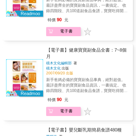
副食品，以及副食品POINT等等；寶寶副食品
最詳盡齊全的寶寶副食品資訊，一書搞定。 收
食譜則分為四個階段，每一階段均有20～30道
錄四階段、共100道副食品食譜，寶寶吃得開心
最實用的副食品食譜，並且清楚講解餵食重
Readmoo
又健康。 寶寶長大了，可以開始吃副食品了！
點，以及可能遇到的各種問題。 只要一書在
90
特價
元
這是所有為人父母最開心也最關心的大事之
手，就能搞定所有關於寶寶副食品的大小事，
一，可是，究竟要讓寶寶吃什麼、怎麼吃，才
是新手爸媽們最實用的育兒飲食寶典。
電子書
能吃得開心又健康呢？本書收錄100道豐富營養
的寶寶副食品食譜，更貼心為新手爸媽們整理
了所有關於副食品的重要資訊，解答所有關於
副食品的疑惑。 全書以清晰有條理的方式，搭
【電子書】健康寶寶副食品全書：7~8個
配精彩的圖片解說，讓新手爸媽一看就懂，輕
月
鬆獲取所需要的資訊。 精彩內容包括：四階段
積木文化編輯部
著
副食品進程，副食品基礎烹調法，檢視88種常
積木文化
出版
見副食品食材，副食品的方便道具，配合時
2007/09/20 出版
間、地點和場合的副食品，寶寶身體不適時的
新手爸媽必備的寶寶副食品事典，絕對超值。
副食品，以及副食品POINT等等；寶寶副食品
最詳盡齊全的寶寶副食品資訊，一書搞定。 收
食譜則分為四個階段，每一階段均有20～30道
錄四階段、共100道副食品食譜，寶寶吃得開心
最實用的副食品食譜，並且清楚講解餵食重
Readmoo
又健康。 寶寶長大了，可以開始吃副食品了！
點，以及可能遇到的各種問題。 只要一書在
90
特價
元
這是所有為人父母最開心也最關心的大事之
手，就能搞定所有關於寶寶副食品的大小事，
一，可是，究竟要讓寶寶吃什麼、怎麼吃，才
是新手爸媽們最實用的育兒飲食寶典。
電子書
能吃得開心又健康呢？本書收錄100道豐富營養
的寶寶副食品食譜，更貼心為新手爸媽們整理
了所有關於副食品的重要資訊，解答所有關於
副食品的疑惑。 全書以清晰有條理的方式，搭
【電子書】嬰兒斷乳期簡易食譜480種
配精彩的圖片解說，讓新手爸媽一看就懂，輕