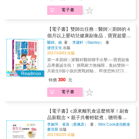
親子共作料理，養出營養均衡不挑食的健康小
過程中的食譜；並且考量到職業媽媽時間有
完整全記錄！ 對大多數的新手爸媽來說，剛開
孩！ 懶人烹調法，上班族媽媽也能兼顧孩子飲
限，特別在作法上，提供簡單不麻煩，而且每
電子書
始要幫孩子準備副食品時，常常手忙腳亂，本
食，輕鬆快速上菜！ 【台大食品科技研究所博
一道都是寶寶需要的營養料理。食譜的區分
書提供許多製作副食品前一定要知道的觀念，
士，專為1~12歲孩童量身打造的營養知識及健
為：4～6、7～9、10～12個月副食品及1～3歲
例如：什麼是食物泥？該怎麼餵食食物泥？每
康食譜專書！】 孩子為什麼會挑食？ ◆ 胎兒
寶寶適合與父母共食的料理。 ◎列出嬰幼兒所
天食物泥的食用量等，讓孩子天天都吃得開
或嬰兒期母親飲食種類 ◆ 遺傳因素 ◆ 自然的
【電子書】雙師出任務：醫師╳廚師的４
需營養成份 每一道食譜，都請營養師針對嬰幼
心，快樂成長！ 破解市面上食用副食品的各種
保護機制 如何幫助孩子不挑食？ ◆ 懷孕期開
個月以上嬰幼兒健康副食品，寶寶超愛爸
兒列出所需的營養素，分別為熱量、醣類、蛋
迷思！ 網路流傳的副食品製作百百種，但到底
始，母親接觸多種食物味道 ◆ 給孩子時間，實
白質、脂肪。 ◎料理QA點出嬰幼兒就該這麼吃
媽放心
醫師。娘
著 、
李建軒（Stanley）
著
哪個是正確？哪個又是錯誤？例如：豆類吃了
驗發現孩童接觸一種食物8~15次才能真正接受
針對嬰幼兒食譜中，營養師為什麼要開這道食
捷徑文化
出版
會脹氣！？葉菜類要去梗！？副食品要添加鹽
◆ 不刻意避開，即使孩子不吃，多看幾次後也
譜，或是此時的寶寶需要哪些營養素等相關問
2017/10/03 出版
與油！？現在就一一為你破除各種食用副食品
會漸漸接受 ◆ 鼓勵取代強迫，增加孩子對食物
題，一一以QA做說明。
第一本廚師╳家醫科醫師聯手出擊──寶寶副食
的迷思，新手爸媽們快來檢視一下吧！ 主食Ｘ
的接受度 ◆ 改變料理方式和食物形狀，例如秋
品專書誕生啦！ 挑戰耐力無極限，集結雙師一
蔬菜，寶寶副食品營養均衡學問大！ 孩子跟大
葵衡切就變成可愛的星星菜 本書針對「挑食、
共親生6個小孩的實戰經驗， 即便恐怖1打3也
人一樣，營養必須均衡攝取才能健康長大，晴
長高、咖啡因、早餐、吃魚、零食」孩童六大
Readmoo
能輕鬆自製「天然、原味、無添加」的安心副
媽咪設計的食物泥中，都有4～7種以上的食
成長關卡，一一破解營養迷思。 ▍搶救父母困
300
特價
元
食品！ 不知道這個食材能不能讓寶寶吃？ 就看
材，這樣才能真正達到營養均衡。讓孩子每天
擾大作戰，破解孩童健康卡關第一步！ 挑食改
醫師╳廚師聯手設計的副食品四階段常見食材
的副食品食物泥中都有主食＋蔬菜＋各式菜
變料理方式以外，還有許多改善方法！ 長高營
電子書
check表！ 帶孩子沒有最崩潰，只有更崩潰！
類，每餐的副食品至少都有15～25種食材在
養均衡很重要，但是不可以這樣吃！ 咖啡因可
想要簡單變出營養的寶寶副食品？ 就看煮廚史
內，營養滿分！ 詢問率超高！新手爸媽常見QA
樂、可可、巧克力都有咖啡因，小孩又愛吃，
丹利1000張圖解示範、步驟簡單化的美味食
有10年育兒諮詢經驗的晴媽咪，將最常被新手
怎麼辦？ 早餐影響健康狀況及學習能力，早餐
譜！ 寶寶食物過敏怎麼辦？幾個月可以開始吃
【電子書】c原來離乳食這麼簡單！副食
媽媽們問到的副食品QA，分享給大家，做詳細
應該怎麼吃才好？ 吃魚大家都說「吃魚更聰
副食品？ 小兒科╳家醫科醫師專業解答爸媽最
品新觀念 × 親子共餐輕鬆煮，聰明養成
完整的解答。到底孩子可以吃些什麼？該吃些
明」，可是海鮮卻有汙染風險！ 零食「sugar
想知道的副食品QA！ 新手爸媽也能輕鬆製作副
什麼？要吃多少？怎麼吃呢？在這裡將通通告
high」是媽媽界的妖怪，如何在糖分攝取上保
健康寶寶好體質
李婉萍、雀喜（蔡佩君）
著 、
Mini Cook迷你酷食
食品，讓寶寶頭好壯壯、健康長大！ 哪些東西
訴你！ 名人推薦 【專家好評推薦】 養生達
持平衡？ ▍因愛料理，親自為孩子下廚最安
育生活工
著
麥浩斯
出版
寶寶能吃？哪些寶寶不能吃？ 煮廚╳家醫科醫
人、癌症關懷基金會董事長& 陳月卿 京華中醫
心！ ✔ 懶人烹調法，下班後也能30分鐘快速上
2017/02/25 出版
師的70個副食品四階段常見食材check一覽表！