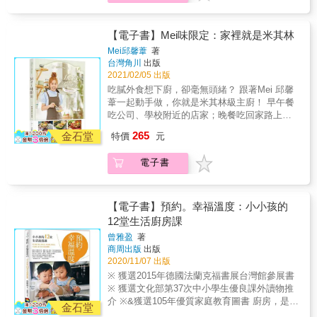
做出健康營養的副食品，掌握建立食欲的黃金
範 ★10萬冊熱銷紀念版特別加碼收錄寶寶的一
&mdash;&mdash;Mei 邱馨葦：「用點創意，
關鍵期，奠定寶寶與食物的美好關係。 關鍵又
日三餐料理示範★Part 1 美好一天從早餐開
就能美味大變身！」 還在不停地沾蛋汁裹麵
短暫的黃金副食品階段！副食品階段是寶寶首
始：造型三明治＋玉米濃湯＋繽紛水果杯Part 2
粉、沾蛋汁裹麵粉來炸東西嗎？洋芋片是最棒
【電子書】Mei味限定：家裡就是米其林
次接觸各種食材的關鍵時刻，掌握好這段短暫
能量午餐吃飽也吃好：番茄燉飯＋南瓜濃湯＋
的麵衣！ 用洋芋片碎片來取代麵粉，就能在打
Mei邱馨葦
著
的黃金階段，寶寶自然邁向茁壯之路。 建立味
非油炸可樂餅＋葡萄鳳梨汁Part 3 簡單營養的
造出驚人的酥脆口感。 ◎中午便當菜色總是一
台灣角川
出版
覺的第一步，就此打開食物五感！寶寶的第一
輕巧晚餐：白木耳小米粥＋空心菜肉餅
成不變？讓Mei式家常便當豐富你的午餐。 從
2021/02/05 出版
口食物，從泥狀物、糊狀物到全食物，跟著小
充滿台味的「沙茶牛肉」到東南亞風情的「椒
吃膩外食想下廚，卻毫無頭緒？ 跟著Mei 邱馨
雨麻就對了！開心動手做，打開寶寶對食物的
麻雞」，多種風味任你挑選！ 還有十大萬用便
葦一起動手做，你就是米其林級主廚！ 早午餐
視覺、嗅覺、味覺、觸覺和開心感五感。 邀請
當配菜，輕鬆妝點便當替美味增添色彩。 ◎即
吃公司、學校附近的店家；晚餐吃回家路上的
中醫李思儀為四季副食品提供中醫觀點與建議
使是一個人也要吃得好、吃得飽！用一品輕食
小吃攤&hellip;‥ 你是否正過著這樣乏味又無趣
☑ 依時令、依階段，提供167道寶寶超愛吃的
265
滿足味蕾、填飽肚子。 想發懶的週末不想出
金石堂
特價
元
的飲食生活？人生苦短，飲食不能將就！ 料理
四季食譜☑ 無毒食材怎麼選？過敏兒怎麼吃？
門，也不想吃外食嗎？一個人吃怕煮太多嗎？
非難事，無腦照著Mei式食譜做，所有食材都能
☑ 省時省力好用工具大公開☑ 手指食物、冰磚
那就吃「台式菜飯」、「蒜味鯷魚義大利麵」
電子書
搖身成為五星級料理！ ◎料理直播小天后
製作全攻略☑ 高鐵、高鈣、高維生素C食物在
等不需配菜的一品輕食吧！ 本書特色 ‧收錄
&mdash;&mdash;Mei 邱馨葦：「用點創意，
哪裡？☑ 特別加碼收錄寶寶的一日三餐料理示
「台式」「韓式」「泰式」等20道口味多變、
就能美味大變身！」 還在不停地沾蛋汁裹麵
範 ★10萬冊熱銷紀念版特別加碼收錄寶寶的一
營養又美味的家常便當。 ‧介紹十大便當萬用配
粉、沾蛋汁裹麵粉來炸東西嗎？洋芋片是最棒
日三餐料理示範★Part 1 美好一天從早餐開
【電子書】預約。幸福溫度：小小孩的
菜，讓省時又美觀的配菜妝點便當、平衡營
的麵衣！ 用洋芋片碎片來取代麵粉，就能在打
始：造型三明治＋玉米濃湯＋繽紛水果杯Part 2
12堂生活廚房課
養。 ‧17道一品輕食，週末不想出門、又想發懶
造出驚人的酥脆口感。 ◎中午便當菜色總是一
能量午餐吃飽也吃好：番茄燉飯＋南瓜濃湯＋
就靠這味！
曾雅盈
著
成不變？讓Mei式家常便當豐富你的午餐。 從
非油炸可樂餅＋葡萄鳳梨汁Part 3 簡單營養的
商周出版
出版
充滿台味的「沙茶牛肉」到東南亞風情的「椒
輕巧晚餐：白木耳小米粥＋空心菜肉餅
2020/11/07 出版
麻雞」，多種風味任你挑選！ 還有十大萬用便
※ 獲選2015年德國法蘭克福書展台灣館參展書
當配菜，輕鬆妝點便當替美味增添色彩。 ◎即
※ 獲選文化部第37次中小學生優良課外讀物推
使是一個人也要吃得好、吃得飽！用一品輕食
介 ※&獲選105年優質家庭教育圖書 廚房，是親
滿足味蕾、填飽肚子。 想發懶的週末不想出
金石堂
子的玩樂天堂、美感和情緒教室 從小動手做、