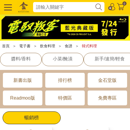
0
首頁
＞
電子書
＞
飲食料理
＞
食譜
＞
韓式料理
醬料/香料
小菜/醃漬
新手/速簡/輕食
新書出版
排行榜
金石堂版
Readmoo版
特價區
免費專區
暢銷榜