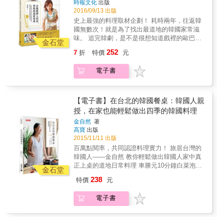
的小知識，讓你邊煮邊吃邊長知識，一起聽韓
時報文化
出版
和韓食文化。
軟的台灣櫛瓜，炒出接近韓國櫛瓜的清甜口
式料理的秘密是我們不知道的呢？ & 跟著
國土生土長的Kai主廚說故事。 & 本書特色 &
2016/09/13 出版
感？台灣較少見的蒜苔，可以用什麼蔬菜取
Joyce老師歷時近兩年的實地尋訪，走進五個韓
1. 集結傳統正宗的道地韓食，每一道都是韓國
史上最強的料理取材企劃！ 耗時兩年，往返韓
代？Kai師傅以「台灣家庭」的角度發想、取
國家庭，取材在地的飲食口味，並把這些日常
人從小吃到大的經典料理。 一上餐桌就擺滿的
國無數次！就是為了找出最道地的韓國家常滋
材、研究、製作，教你如何調整適合「台灣
的味道帶回台灣，反覆地試做，於是，誕生了
水泡菜、涼拌豆芽菜、韓式炒雜菜等各式韓國
味。 追完韓劇，是不是很想知道戲裡的歐巴到
人」的喜好、應用在地食材做出道地美味。 ★
這本兼具深度與溫度的韓式家常菜食譜。此
金石堂
小菜；每個韓國媽媽都會做的煎餅以及大醬
底都吃些什麼呢？而韓國人每天吃 家常料理，
紮實豐富的內容！備料製作到保存應用的全攻
外，除了教你做道地的韓式家常菜，韓國人關
252
7
折
特價
元
湯；在韓國中式餐廳裡必點的炸醬麵與糖醋
又是哪些呢？跟著Joyce老師的腳步，一起深入
略。 全書從食材的挑選、介紹、切法，到各種
於「吃」的文化也一應俱全。
肉；街頭隨處可見、菜料豐富的韓式飯捲
韓國人的廚房， 挖掘韓國媽媽的料理智慧。 &
烹調重點、步驟提醒完整收錄。同時仔細標示
電子書
&hellip;&hellip;從家常菜、餐廳名菜到街邊小
不只是韓國人每天一定要吃的各種泡菜，或是
出每道菜放幾天吃最好吃、需不需要發酵、吃
吃，全書收錄53道最道地的韓式美食。 & 2. 由
我們很熟悉的煎餅、泡菜鍋、雜菜，甚至是千
不完時的延伸吃法，還有想做素食版本怎麼調
擔任五星級飯店主廚的韓廚親自傳授，經過世
頌伊最愛的韓式炸雞、姜暮煙常吃的部隊鍋，
整等，一本萬用！ ★獨一無二再加碼！一起深
界名人認證的好手藝。 身為韓國人的孫榮師
統統收錄在這一本，讓你一次學會怎麼做。 &
【電子書】在台北的韓國餐桌：韓國人親
入韓國的飲食文化迴廊。 不只教你做菜，更教
傅，年輕時為了精進廚藝而旅居世界各地，曾
你可能上過韓式餐廳，甚至到韓國吃過當地餐
授，在家也能輕鬆做出四季的韓國料理
你懂菜！跟著Kai師傅展開「小菜之旅」，從歷
在日本、杜拜、澳洲等地的星級餐廳就職，其
廳的料理，但是，韓國媽媽們都做些什麼料理
史淵源、小菜規則、各地特色泡菜等逐步探
金自然
著
手藝深獲各方肯定。目前於台北知名飯店擔任
呢？韓國人真的每天都吃泡菜嗎？又有哪些韓
究，並收錄獨特的「辛奇百科」，帶你從食材
高寶
出版
明星主廚，於每回的韓式主題餐，完整呈現韓
式料理的秘密是我們不知道的呢？ & 跟著
作用、發酵變化了解「韓國家鄉味」。 人氣韓
2015/11/11 出版
國傳統料理，並持續研發特色韓食，讓更多人
Joyce老師歷時近兩年的實地尋訪，走進五個韓
粉．垂涎推薦 胃酸人｜知名韓國部落客 男子的
百萬點閱率，共同認證料理實力！ 旅居台灣的
因此愛上韓食滋味。 & 3. 深入淺出的步驟和說
國家庭，取材在地的飲食口味，並把這些日常
日常生活｜風格創作者
韓國人――金自然 教你輕鬆做出韓國人家中真
明，每個人都能在家簡單上手並加入創意的食
的味道帶回台灣，反覆地試做，於是，誕生了
正上桌的道地日常料理 車勝元10分鐘白菜泡
譜工具書。 你對韓國菜的烹調很陌生嗎？擔心
這本兼具深度與溫度的韓式家常菜食譜。此
金石堂
菜、燉雞湯飯、辣炒年糕、海鮮煎餅、石鍋拌
太難而做得不好吃嗎？本書從韓式調味料、常
外，除了教你做道地的韓式家常菜，韓國人關
238
特價
元
飯、蘿蔔泡菜、辣燉雞、韓式炸雞、韓式烤五
用乾貨、以及食材切法開始介紹，讓你了解韓
於「吃」的文化也一應俱全。
花肉&hellip;&hellip;讓你家餐桌，韓味十足！ &
國料理的基礎知識。每道菜除了搭配圖示說
電子書
✽韓劇、韓綜當中，有些料理讓人看了實在很
明，更無私分享大廚才會知道的烹調祕訣與好
想嚐嚐&hellip;&hellip; 這時候，想不想要自己
吃重點，只要依照提示，每道菜都能做得美味