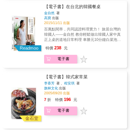
挑戰試做看看？ ✽常常想吃韓國料理，但又不
又充滿韓味。 & 4. 特色韓食故事＋韓式套餐範
能老是跑餐廳花大錢&hellip;&hellip; 這時候，
【電子書】在台北的韓國餐桌
例，帶你走進韓國人的飲食文化迴廊。 除了教
想不想要自己在家動手做？ ✽去韓國玩了一趟
你做菜，還要帶你認識韓國料理文化！例如，
金自然
著
回來，好多美食懷念不已&hellip;&hellip; 這時
韓國的湯品可分為功夫湯、配飯湯、燉物湯和
高寶
出版
候，想不想要在家重現旅行的回憶？ & 作者以
火鍋湯，料理特色不同、吃法也不同；吃煎餅
2015/11/11 出版
個人的成長背景及經驗，在本書中，精選收錄
要配馬格利酒、烤肉要配燒酒、炸雞則配啤
百萬點閱率，共同認證料理實力！ 旅居台灣的
了59道韓國人餐桌上最常見的日常料理。除了
酒。同時收錄Kai師傅親自設計的9種「韓式經
韓國人――金自然 教你輕鬆做出韓國人家中真
大家熟悉的菜色，也有像是糖餅、韓式炸雞、
典套餐」，從生日饗宴、夏日補身餐、豪華海
正上桌的道地日常料理 車勝元10分鐘白菜泡
起司排骨、餐廳蒸雞蛋等令人垂涎的小吃或餐
鮮餐到肉食派對，透過主菜、小菜、湯品的組
菜、燉雞湯飯、辣炒年糕、海鮮煎餅、石鍋拌
238
廳美食，一本書就帶你做出一道道不可錯過的
Readmoo
特價
元
合，讓你徹底了解韓國人的飲食習慣。
飯、蘿蔔泡菜、辣燉雞、韓式炸雞、韓式烤五
韓國在地好味道。 & 書中的每道菜，都有詳細
花肉&hellip;&hellip;讓你家餐桌，韓味十足！ &
清楚的步驟說明，以及料理小技巧，即使是新
電子書
✽韓劇、韓綜當中，有些料理讓人看了實在很
手也都能輕鬆地跟著學習和製作。 & 內容以四
想嚐嚐&hellip;&hellip; 這時候，想不想要自己
季來安排，讓你一整年都能夠盡情享受下廚的
挑戰試做看看？ ✽常常想吃韓國料理，但又不
趣味；而大量運用了健康自然的豐富食材，更
能老是跑餐廳花大錢&hellip;&hellip; 這時候，
【電子書】韓式家常菜
讓你在不同的季節裡，都享用得到對身體最好
想不想要自己在家動手做？ ✽去韓國玩了一趟
李香芳
著 、
程安琪
著
的美味搭配。
回來，好多美食懷念不已&hellip;&hellip; 這時
旗林文化
出版
候，想不想要在家重現旅行的回憶？ & 作者以
2005/09/20 出版
個人的成長背景及經驗，在本書中，精選收錄
196
7
折
特價
元
了59道韓國人餐桌上最常見的日常料理。除了
大家熟悉的菜色，也有像是糖餅、韓式炸雞、
電子書
起司排骨、餐廳蒸雞蛋等令人垂涎的小吃或餐
廳美食，一本書就帶你做出一道道不可錯過的
金石堂
韓國在地好味道。 & 書中的每道菜，都有詳細
清楚的步驟說明，以及料理小技巧，即使是新