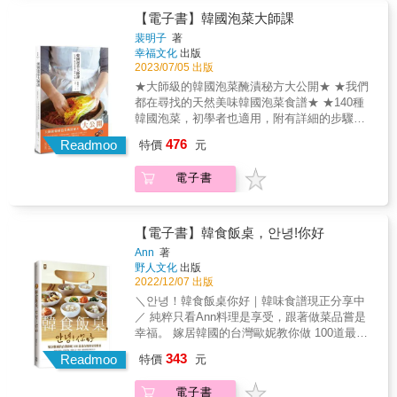
道地的韓式料理，雖然工作下廚兩頭燒，但我
味的祕訣｜器具，是廚房的好幫手；醬料，是
除了部隊鍋，可以來點別的嗎？ ◆怎麼做都是
【電子書】韓國泡菜大師課
覺得很幸福。」她笑著說。為了滿足先生與小
一道菜的靈魂；一鍋湯頭，就能變出超多種料
泡菜鍋、雜菜，可不可以有點新意啊!? 欸欸～
裴明子
著
孩的胃，並一解自己的思鄉之情，她邊工作邊
理；烹飪方法，是料理美味的加分點，事先打
你的真心話，韓國最強食譜團隊聽到了～ & &
幸福文化
出版
研究製作方法，向在臺灣生活的韓國朋友請教
好基礎，美味就能大提升。｜用20道韓式小
你以為最正宗的雜菜=「冬粉＋蔬菜」？ 韓國
2023/07/05 出版
烹飪祕訣。韓國超市就能買到純正的醬料、把
菜，省下大量時間｜醃漬、拌炒……先做好小
媽媽組合技，給你超多變化！ & 雞肉＋彩椒＋
★大師級的韓國泡菜醃漬秘方大公開★ ★我們
臺灣櫛瓜用鹽醃製，能做出韓國櫛瓜的軟嫩口
菜，就能升級成飯麵、湯鍋、肉類、海鮮等百
冬粉 =雞肉彩椒冬粉雜菜 & 魷魚＋魚板＋冬粉
都在尋找的天然美味韓國泡菜食譜★ ★140種
感、將地瓜葉放入大醬湯中，就能端出有臺式
變料理。｜81道韓式料理，一下子就搞定｜甜
=魷魚冬粉湯雜菜 & 豆芽＋水芹＋小黃瓜 =全
韓國泡菜，初學者也適用，附有詳細的步驟和
蔬菜的韓食……她一步一步，從料理新手，歷
辣的湯鍋、清爽的小菜、酥脆的鍋巴、沁涼的
州黃豆芽雜菜 & &hellip;&hellip;還有更多意想
說明★ 2021年7月，南韓文化體育觀光部正式
經了無數次失敗，終於成功做出正宗的韓式料
冷麵……令人欲罷不能的韓食，想吃好滋味，
476
不到的組合！ & 專為料理小白準備的下廚基本
Readmoo
特價
元
發表一份文件，將韓國泡菜（Kimchi）的標準
理。在臺灣的韓國朋友吃了她的料理後，都感
輕鬆就能端上桌。幸福，即刻開動。
功 煮到煩的料理老手最想要的變化食譜、延伸
中文譯名，從「泡菜」變更為「辛奇」。究竟
動地說：「這就是我想念的媽媽味。」看著親
作法 學會「關鍵組合技」，煮出230+道美味食
電子書
韓國泡菜有何特出之處？韓國道地口味的泡菜
友們滿足的模樣，金太太有著大大的成就感，
譜 你的韓食餐桌就是不一樣！ & 【本書特色】
又如何製作？本書揭開韓國泡菜征服全世界的
也無比幸福。如今，她決定集結烹飪祕訣，幫
& 1_精緻菜色一目瞭然：以一頁式目錄呈現，
秘密，從認識食材開始，學會大師級的手藝自
助更多喜愛韓食的朋友，在臺灣做出100%純正
含美味成品完整步驟，看圖就能跟著做。 2_照
己動手醃漬，用心釀製出深度層次美味，不用
的韓式料理。【重點特色】｜打好基礎，是美
【電子書】韓食飯桌，안녕!你好
片精美寫實：看照片就能認識美味菜色，隨附
到韓國，也可以隨時都可以品嘗到韓國道地的
味的祕訣｜器具，是廚房的好幫手；醬料，是
Ann
著
延伸做法更是方便參考。 3_標示清楚分量、時
泡菜。 除了可以學習到韓國泡菜的多樣性醃漬
一道菜的靈魂；一鍋湯頭，就能變出超多種料
野人文化
出版
間、保存期限：本書食譜皆以2～3人份為標
方法，更能在學習製作的過程中，藉由說明了
理；烹飪方法，是料理美味的加分點，事先打
2022/12/07 出版
準，詳細資訊方便前置備料、餐後保存。 4_詳
解到韓國的飲食文化與影響美味的關鍵秘訣。
好基礎，美味就能大提升。｜用20道韓式小
＼안녕！韓食飯桌你好｜韓味食譜現正分享中
備多種食材計量方式：除了專用器具的計量方
★大師級課程，絕無僅有：有70年醃漬手藝的
菜，省下大量時間｜醃漬、拌炒……先做好小
／ 純粹只看Ann料理是享受，跟著做菜品嘗是
式，另附目測 手抓計量，料理小白也能變大
韓國泡菜職人，傳授美味的靈魂。 本書作者裴
菜，就能升級成飯麵、湯鍋、肉類、海鮮等百
幸福。 嫁居韓國的台灣歐妮教你做 100道最在
師。 5_實用度爆表的延伸料理：辣與不辣、祕
明子以70年韓國泡菜料理匠人的手藝和智慧，
變料理。｜81道韓式料理，一下子就搞定｜甜
地的家常靈魂韓食： 韓式烤肉╳拌飯拌麵╳常
密配方、替代食材，多點小變化料理更迷人！
343
細細闡述泡菜的食材準備：當季食材的特色、
Readmoo
辣的湯鍋、清爽的小菜、酥脆的鍋巴、沁涼的
特價
元
備小菜╳煎餅╳鍋物╳韓綜潮流美食 吃過就回
6_不藏私的料理撇步：大方傳授不失敗的料理
展現發酵奧妙的鹽和蝦醬、健康營養的基本醬
冷麵……令人欲罷不能的韓食，想吃好滋味，
不去的韓味食譜，不藏私與你分享。 & 一本最
技巧＆知識，廚房就是你的天下！ &
料、提升風味的糯米糊，同時也在書中公開醃
輕鬆就能端上桌。幸福，即刻開動。
電子書
接地氣的韓國料理書，跟著Ann一起做 【韓國