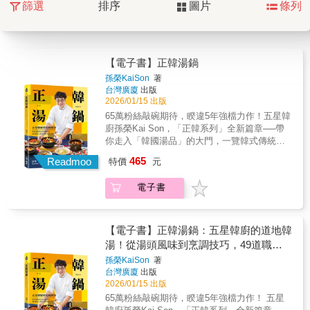
篩選
排序
圖片
條列
【電子書】正韓湯鍋
孫榮KaiSon
著
台灣廣廈
出版
2026/01/15 出版
65萬粉絲敲碗期待，睽違5年強檔力作！五星韓
廚孫榮Kai Son，「正韓系列」全新篇章──帶
你走入「韓國湯品」的大門，一覽韓式傳統湯
鍋文化！以職人視角拆解美味元素，從基礎好
465
Readmoo
特價
元
上手的鯷魚高湯，到宮廷級的雪白牛骨湯，集
結韓國「6大湯底」與「49款經典湯鍋」的料理
電子書
精華，徹底打破「韓湯只有辣」的刻板印象。
同時為你揭開韓式調味的黃金比例，傳授職人
的層次疊加技巧，以及關鍵的食材處理細節。
想在家復刻韓劇裡的靈魂熱湯？本書，就是你
【電子書】正韓湯鍋：五星韓廚的道地韓
唯一需要的終極指南！Helena（海蓮娜）、
湯！從湯頭風味到烹調技巧，49道職人
Joyce Kuo郭靜黛、五分鐘下酒菜、男子的日常
級湯品的美味哲學
孫榮KaiSon
著
生活、藝人阿本、料理の手、蛋蛋日嚐小廚
台灣廣廈
出版
房、莘蒂廚房玩料理、魏魏師傅──聯合推薦──
2026/01/15 出版
65萬粉絲敲碗期待，睽違5年強檔力作！ 五星