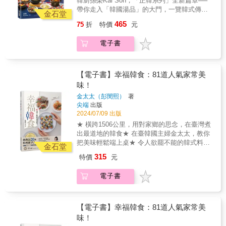
韓廚孫榮Kai Son，「正韓系列」全新篇章──
帶你走入「韓國湯品」的大門，一覽韓式傳統
金石堂
湯鍋文化！ 以職人視角拆解美味元素， 從基礎
465
75
折
特價
元
好上手的鯷魚高湯，到宮廷級的雪白牛骨湯，
集結韓國「6大湯底」與「49款經典湯鍋」的料
電子書
理精華， 徹底打破「韓湯只有辣」的刻板印
象。 同時為你揭開韓式調味的黃金比例， 傳授
職人的層次疊加技巧，以及關鍵的食材處理細
節。 想在家復刻韓劇裡的靈魂熱湯？ 本書，就
【電子書】幸福韓食：81道人氣家常美
是你唯一需要的終極指南！ Helena（海蓮
味！
娜）、Joyce Kuo郭靜黛、五分鐘下酒菜、男子
金太太（彭閔熙）
著
的日常生活、 藝人阿本、料理の手、蛋蛋日嚐
尖端
出版
小廚房、莘蒂廚房玩料理、魏魏師傅 ──聯合推
2024/07/09 出版
薦──
★ 橫跨1506公里，用對家鄉的思念，在臺灣煮
出最道地的韓食★ 在臺韓國主婦金太太，教你
把美味輕鬆端上桌★ 令人欲罷不能的韓式料
金石堂
理，新手也完全沒問題★ 81道好滋味，熱食、
315
特價
元
冷盤、甜辣、不辣，滿足不同需求的你❤韓式
飯捲作法的搜尋NO.1❤作者金太太（彭閔熙）
電子書
開設了YouTube頻道「金太太 Jintaitai」，發布
了「韓國醬油蟹、韓式蒸蛋、韓式海鮮豆腐
鍋」等熱門韓食的作法，幫助許多喜愛韓式料
理，卻不知道如何在臺灣做出「正宗韓味」的
【電子書】幸福韓食：81道人氣家常美
朋友。其中「韓式飯捲」，創下了近20萬人觀
味！
看的佳績，想做這道料理，就一定會看這支影