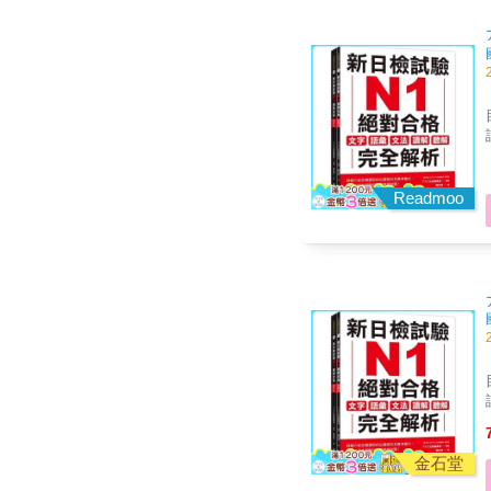
【
達
Readmoo
收到
【
的窘境！ 
達
金石堂
收到