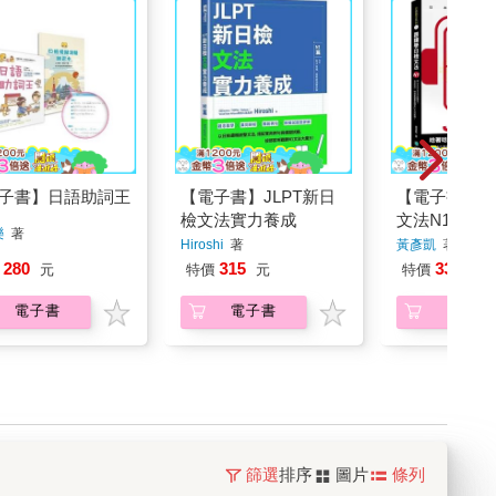
子書】日語助詞王
【電子書】JLPT新日
【電子書】跟
檢文法實力養成
文法N1
樂
著
Hiroshi
著
黃彥凱
著
280
315
337
元
特價
元
特價
元
電子書
電子書
電子書
篩選
排序
圖片
條列