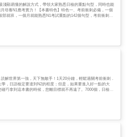
，以最淺顯易懂的解說方式，帶領大家熟悉日檢的重點句型，同時也能
月培養N1應考實力！【本書特色】特色一、考前衝刺必備，一個
按部就班，一個月就能熟悉N1考試重點的142個句型，考前衝刺絕
完每日句型後，立刻再做8題練習題，能快速自我檢測，確實掌握
習者的記憶。特色三、簡明扼要的教學解說，理解近似文法的差異
加入該文法較常配合的單字。簡單明瞭又有系統，學文法不用再看又
較，幫助學生有效率的釐清觀念，在考前快速複習吸收。特色四、隨
自己的進度。也能整理成考前重點備忘錄，「輕裝上陣」，減少應戰
教師藤本紀子｜中國文化大學推廣教育部日語教師【各界推薦】
司總經理陳岱慧 | 京站時尚廣場行銷發展處協理陳宥璇｜星宇航空
老師
、読解世界第一強，天下無敵手！1天20分鐘，輕鬆過關考前衝刺．
大學，日語檢定要達到N2的程度；但是，如果要進入好一點的大
碰巧拿到這本書的時候，您離目標就不再遠了。7000個，日檢必
檢攻略法】◆精準：分分秒秒製造JLPT奇蹟！迷你口袋書，隨身帶
◆突破：N5~N1單字速成！根據日本國際交流基金《日本語能力測
N5~N1 輕鬆到手！記單字最好方法，就是「重複、重複、再重
到手！【本書特色】7000個，日檢必考、常考單字全收錄，由多位
面做大規模且非常完整的整理與選材，網羅「日本語能力試驗出題基
切合出題方向、與考試趨勢。很適合學校老師課堂教學和自我學習。
那麼您就是打好留學考試、學校上課、生活日本最紮實的基礎了。快
準根據歷年考古題，整理出N1、N2、N3、N4、N5必考單字，