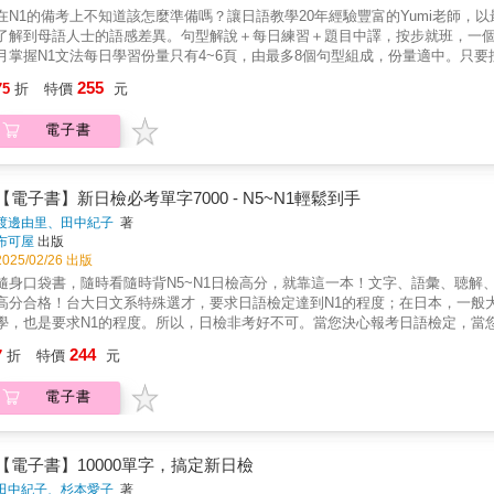
在N1的備考上不知道該怎麼準備嗎？讓日語教學20年經驗豐富的Yumi老師
了解到母語人士的語感差異。句型解說＋每日練習＋題目中譯，按步就班，一個
月掌握N1文法每日學習份量只有4~6頁，由最多8個句型組成，份量適中。只要
對沒問題。特色二、用每日練習與總複習試題自我檢核，快速擬定學習對策閱讀
255
75
折
特價
元
學習狀況。書末附有中文解釋，透過每日小練習以及兩回總複習試題，加深學
一個重點句型底下包含接續用法、句型意思、兩個實用例句及中譯。例句中會
電子書
長又複雜的解釋，同時也會以表格整理日檢常考的類義表現，將相似文法做比
書附考前衝刺規劃手帳，考前規劃可視化透過別冊裝訂的手帳書寫，輕鬆掌握
負擔。【日語名師力薦】（按姓氏筆畫順序）今泉江利子｜政大/淡大兼任日語
（按姓氏筆畫順序）黄佑平｜株式会社I・Nグループ代表取締役／瑞麗士有限公
【電子書】新日檢必考單字7000 - N5~N1輕鬆到手
採購室課長蔡弼凱 | 開元食品工業股份有限公司董事 蔡蔡老師｜旅居世界華語
渡邊由里、田中紀子
著
布可屋
出版
2025/02/26 出版
隨身口袋書，隨時看隨時背N5~N1日檢高分，就靠這一本！文字、語彙、聴解
高分合格！台大日文系特殊選才，要求日語檢定達到N1的程度；在日本，一般
學，也是要求N1的程度。所以，日檢非考好不可。當您決心報考日語檢定，當您
考、常考單字全收錄，由多位JLPT日本官方日籍講師協力完成。【快狠準，日
244
7
折
特價
元
隨時看，精準掌握主考官出題方向，熟記必考7000 單字，快速考取最高分數。
試出題範圍》編寫而成，讓您短時間提升實力，順利通過日語能力考試。◆合格：
電子書
複」！您可以充分利用零碎的時間，配合線上MP3，反覆練習，N5~N1 輕鬆
JLPT日本官方日籍講師協力完成。本書根據最新日語檢定考試出題方向，全
準」的N1-N5日語檢定重要必考單字。由經驗豐富的日檢老師精心撰寫，完全
【世界最強，日檢單字書】◆實力３級跳只要確實掌握本書N5到N1的單字，
【電子書】10000單字，搞定新日檢
速自學成功7個方法，絕對讓您的日語能力快速大跳級，行遍天下無敵手。◆猜題神
田中紀子、杉本愛子
著