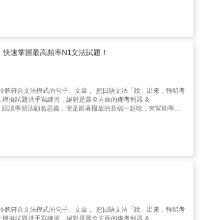
然、快速掌握最高頻率N1文法試題！
聆聽符合文法模式的句子、文章， 把日語文法「說」出來，輕鬆考
附上模擬試題供手寫練習，絕對是最全方面的備考利器 &
 & 跟讀學習法顧名思義，便是跟著撥放的音檔一起唸，來幫助學習
。因為能夠邊聽、邊實際嘗試開口講，這也接近我們學習母語的方
憶考試必備的文法，加深各個文法實際使用時的印象，來避免發生
的狀況。除了幫助考過文法部分，跟讀學習法當然也對考聽力有大大
，搭配跟讀學習法有效率的吸收 & 要自然、不出錯的使用各種句
在最嚴肅場合會使用的三種敬語，和各類新聞、公文等常會出現的
用的基礎，實際運用句型才不會出大大小小的錯誤。 有了N1水準
利。120文法除了必備的文法解釋，當然也附上跟讀練習用的範例句
正式的日語」水準，除了看的到文法實際使用的樣子，也能準備日
一下！超過百題的N1模擬試題，一樣可以跟讀！ & 練習題目的在
可以馬上試著使用剛學到的文法知識，除了幫助記憶、加深理解，也
 本書收錄超過百題的模擬試題，仿照實際日本語能力試驗N1的
聆聽符合文法模式的句子、文章， 把日語文法「說」出來，輕鬆考
習聽力的題目。 & ●例句、範例文章全部附上正常速度、慢速兩種
附上模擬試題供手寫練習，絕對是最全方面的備考利器 &