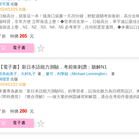
JLPT 新日檢，每一題都難不倒你！◆滴水不露配合最新日檢考題，N1、N2、
布可屋
出版
布考試範圍，掌握N1、N2、N3、N4、N5 必考重點單字，保證合格！◆效果加
2024/12/25 出版
考試語調及速度，增強日語聽力！【附贈免費QR Code線上MP3音檔】◆因應時代的進步， 原書「新日檢必考單字速成N1 N2 N
日檢高分，就靠這一本！隨身口袋書一天20分鐘，輕鬆過關考前衝刺．高分合
版）」以「附贈線上MP3，免費QR Code音檔」口袋書，全新呈現給讀者。
背，非常方便 立即保送上壘！◆世界排名第一，日檢高分，單字速記最佳攻略本，學日語超猛秘訣，高分密碼，全在本書中一天20分鐘，日
用，方法是跟著老師一起「大聲」唸出來，並與日語老師的聲音做比較。在眼
檢保送上壘，N1、N2、N3、N4、N5 必考單字，任何程度皆適用。◆本書
些單字，輕輕鬆鬆就把日語學好，更能幫助你加強文法、聽力和閱讀。無論考
比一天進步，一天比一天超越別人，這是本書出版的最大目的、目標。◆考前
265
7
折
特價
元
日語檢定、日語考試，考遍天下無敵手！◆本書收錄：破解日語檢定，必考關
單字◆1秒記一個◆每一題都難不倒你！◆幫您抓重點，從N5到N1，從入門
電子書
格，單字速記攻略本單字→文法→聽力→閱讀1天20分鐘，從N5到N1輕鬆一
格捷徑！ ◆本書傳授：最新JLPT日語檢定單字學習趨勢。由多位日本官方日籍講師，一而再，再而三，協力精修完成。◆本書根據最新日
語檢定考試出題方向，將日檢常考單字全面做大規模，且非常完整的整理與選
求學者，可以順利進入日本大學進修研究，職場人士可以成功進入日商公司上班
【電子書】新日本語能力測驗．考前衝刺讚：聽解N1
最新日檢應考教戰策略，迅速掌握主考官的出題方向，熟記最常考單字，花最少時間，得最高分數。 ●攻破：累
筒井由美子、大村礼子
著 、
麥可．列寧頓（Michael Lennington）
著
字，加強聽力、單字理解力，言語知識、讀解、聽解考題，全面攻破。 ●合格：配合線上MP3，強化日語「聽、說、讀、寫」，及臨場應考能力，
鴻儒堂
出版
從N5到N1，考一次就合格，自學、教學兩相宜，任何程度皆適用。 【新日檢合格特攻書】 ●用SOP簡易流程圖，熟記N1、N2、N3、N4、N5必考
2024/11/22 出版
字，應付日語檢定考，看這本就夠了。 ●單字、文法、聽力、模擬例句，新日檢考用書，老師和學生一致推薦。 ●考前最後衝刺，臨場應急最佳
本書專為參加「新日本語能力測驗N1」的學習者，以強化聽力為目標而設計。
新日檢考用書！【師生一致認可推薦】 ●猜題神準：多位JLPT日本官方日籍講師
《即時應答》《整合理解》──做大量的例題練習和解題，適合在考前作最後的
每一題都難不倒你！●滴水不露：配合最新日語檢定考試出題方向，N1、N2、N
破。●高分合格：依據新制公布考試範圍，用*號表示出題頻率，*號越多出題頻率
280
格！●效果100倍：日籍名師錄製的標準日語線上MP3，熟悉N1、N2、N3、N4
7
折
特價
元
MP3音檔】◆因應時代與科技進步，本書的外師標準錄音，以「免費QR Cod
可提升聽說讀寫能力，日語實力進步神速！◆跟著線上MP3，多唸多聽1. 可以時
電子書
聽力4. 可以很快提升你的讀解能力5. 日檢、留學、遊學、求職、上班、旅遊