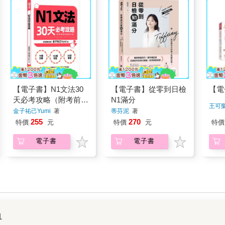
【電子書】N1文法30
【電子書】從零到日檢
【電
天必考攻略（附考前衝
N1滿分
王可
刺規劃手帳）
金子祐己Yumi
著
蒂芬泥
著
255
270
特價
元
特價
元
特價
電子書
電子書
1