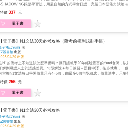
音檔，附贈 QR 碼隨掃隨聽！ & 本書全部音檔為方便讀者跟著練習，附
●SHADOWING跟讀學習法，用最自然的方式學會日語，完勝日本語能力試驗
速音檔進行練習，熟悉跟讀內容之後，再挑戰用母語人士的正常速度跟讀。音檔
者加強記憶的學習方式，這就是有些人愛說的「外語聽多就會了」的背後理由
337
速地讓音檔與內容互相搭配。亦可掃描全書 MP3 下載 QR 碼，不需額外安裝
特價
元
式，自然的學會如何真正使用語言。 本書利用跟讀學習法幫助各位日檢考生記
煩！（註：打包下載檔案為ZIP壓縮檔，請先安裝解壓縮程式或APP再行下載，由
在腦裡塞了一大堆文法、考試時看到卻把細節忘光、不知道怎樣才是正確答案
的檔案類型」後點擊右上角的三點，之後選擇「開啟方式」，請等待手機轉圈完
電子書
的幫助，一口氣可以把日檢的大部分都搞定。 & ●N1所需要的基本知識、文法
縮。） & 【本書特色】 & ●考過日檢N1所需的文法知識、常識，簡略好懂的整
型，可不能光記住句型本身就可以了。N1所必須的文法知識，從徹底理解各類
解釋，也附上跟讀用的例句 ●全部文法都提供一篇文章，跟讀練聽力、也學習正
日文俚語、諺語等等，全部詳細並簡潔的收錄在本書的第一章節，先搞定文法使
版本 ●隨堂考練習題，學完文法馬上練習
的日語基礎，學習本書收錄的120個日本語能力試驗N1常見文法也能夠更加順
【電子書】N1文法30天必考攻略（附考前衝刺規劃手帳）
子，還會有一小篇的文章，難易度符合日檢N1要求的「能應對專業場合，理解
金子祐己Yumi
著
檢必考的文章閱讀，跟讀更能同時練習聽力，一舉數得。 & ●學過當然就要試用
EZ叢書館
出版
於可以讓各位學習者可以一邊確認自己的理解程度一邊學習，目的在於讓讀者
2025/04/29 出版
能養成對使用日語的自信，以後看到類似的日語問題也能夠游刃有餘的解決。
在N1的備考上不知道該怎麼準備嗎？讓日語教學20年經驗豐富的Yumi老師
題目樣式及水準，文章題目一樣也提供音檔，可以當作閱讀測驗，也可以作為練
了解到母語人士的語感差異。句型解說＋每日練習＋題目中譯，按步就班，一個
音檔，附贈 QR 碼隨掃隨聽！ & 本書全部音檔為方便讀者跟著練習，附
月掌握N1文法每日學習份量只有4~6頁，由最多8個句型組成，份量適中。只要
速音檔進行練習，熟悉跟讀內容之後，再挑戰用母語人士的正常速度跟讀。音檔
對沒問題。特色二、用每日練習與總複習試題自我檢核，快速擬定學習對策閱讀
255
速地讓音檔與內容互相搭配。亦可掃描全書 MP3 下載 QR 碼，不需額外安裝
特價
元
學習狀況。書末附有中文解釋，透過每日小練習以及兩回總複習試題，加深學
煩！（註：打包下載檔案為ZIP壓縮檔，請先安裝解壓縮程式或APP再行下載，由
一個重點句型底下包含接續用法、句型意思、兩個實用例句及中譯。例句中會
的檔案類型」後點擊右上角的三點，之後選擇「開啟方式」，請等待手機轉圈完
電子書
長又複雜的解釋，同時也會以表格整理日檢常考的類義表現，將相似文法做比
縮。） & 【本書特色】 & ●考過日檢N1所需的文法知識、常識，簡略好懂的整
書附考前衝刺規劃手帳，考前規劃可視化透過別冊裝訂的手帳書寫，輕鬆掌握
解釋，也附上跟讀用的例句 ●全部文法都提供一篇文章，跟讀練聽力、也學習正
負擔。【日語名師力薦】（按姓氏筆畫順序）今泉江利子｜政大/淡大兼任日語
版本 ●隨堂考練習題，學完文法馬上練習
（按姓氏筆畫順序）黄佑平｜株式会社I・Nグループ代表取締役／瑞麗士有限公
【電子書】N1文法30天必考攻略
採購室課長蔡弼凱 | 開元食品工業股份有限公司董事 蔡蔡老師｜旅居世界華語
金子祐己Yumi
著
EZ叢書館
出版
2025/04/29 出版