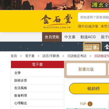
國中自修評量
東野
唯紅花綻放
奧德賽
會員獎勵
中文書
動漫ACG
親子
首頁
＞
電子書
＞
語言/字辭典
＞
日語檢定考試
＞
日語檢定N
電子書
新書出版
文學
財經企管
生活風格
暢銷榜
飲食料理
心理勵志
TOP
1