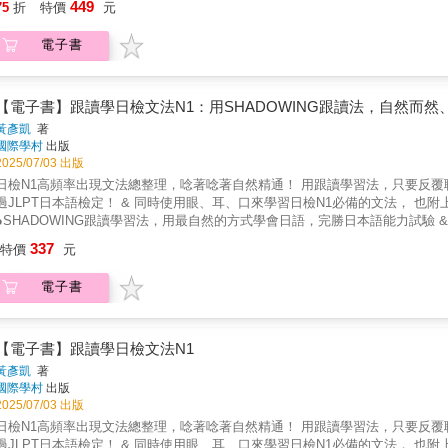
449
75
折
特價
元
電子書
【電子書】跟讀學日檢文法N1：用SHADOWING跟讀法，自然而
黃彥凱
著
國際學村
出版
2025/07/03 出版
日檢N1高頻率出現文法總整理，唸著唸著自然精通！ 用跟讀學習法，只要反覆
過JLPT日本語檢定！ & 同時使用眼、耳、口來學習日檢N1必備的文法， 也
●SHADOWING跟讀學習法，用最自然的方式學會日語，完勝日本語能力試驗
者加強記憶的學習方式，這就是有些人愛說的「外語聽多就會了」的背後理由
337
特價
元
式，自然的學會如何真正使用語言。 本書利用跟讀學習法幫助各位日檢考生記
在腦裡塞了一大堆文法、考試時看到卻把細節忘光、不知道怎樣才是正確答案
電子書
的幫助，一口氣可以把日檢的大部分都搞定。 & ●N1所需要的基本知識、文法
型，可不能光記住句型本身就可以了。N1所必須的文法知識，從徹底理解各類
日文俚語、諺語等等，全部詳細並簡潔的收錄在本書的第一章節，先搞定文法使
的日語基礎，學習本書收錄的120個日本語能力試驗N1常見文法也能夠更加順
【電子書】跟讀學日檢文法N1
子，還會有一小篇的文章，難易度符合日檢N1要求的「能應對專業場合，理解
黃彥凱
著
檢必考的文章閱讀，跟讀更能同時練習聽力，一舉數得。 & ●學過當然就要試用
國際學村
出版
於可以讓各位學習者可以一邊確認自己的理解程度一邊學習，目的在於讓讀者
2025/07/03 出版
能養成對使用日語的自信，以後看到類似的日語問題也能夠游刃有餘的解決。
日檢N1高頻率出現文法總整理，唸著唸著自然精通！ 用跟讀學習法，只要反覆
題目樣式及水準，文章題目一樣也提供音檔，可以當作閱讀測驗，也可以作為練
過JLPT日本語檢定！ & 同時使用眼、耳、口來學習日檢N1必備的文法， 也