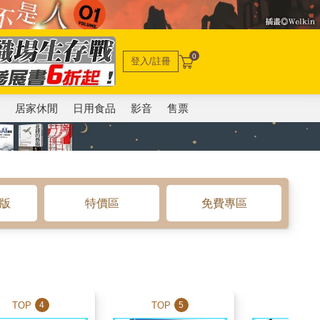
0
登入/註冊
電
居家休閒
日用食品
影音
售票
o版
特價區
免費專區
TOP
TOP
TOP
4
5