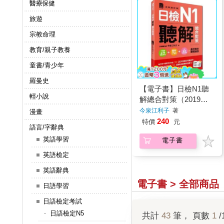
醫療保健
旅遊
宗教命理
教育/親子教養
童書/青少年
羅曼史
【電子書】日檢N1聽
輕小說
解總合對策（2019全
新修訂版）
今泉江利子
著
漫畫
240
特價
元
語言/字辭典
英語學習
電子書
英語檢定
英語辭典
電子書 > 全部商品
日語學習
日語檢定考試
日語檢定N5
共計
43
筆， 頁數
1
/