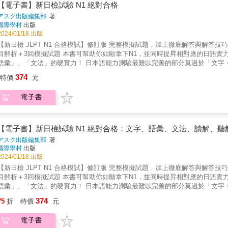
【電子書】新日檢試驗 N1 絕對合格
アスク出版編集部
著
國際學村
出版
2024/01/18 出版
新日檢 JLPT N1 合格模試】修訂版 完整模擬試題，加上徹底解答與解答技巧、題目中譯， 考過日檢所需要的知識全部都在這一本！ 最精準題
目解析＋3回模擬試題 本書可幫助你如願拿下N1，並同時提昇相對應的日語實力！ ＊全面說明試題裡出現的所有日語單字及文法，增強「
語彙」、「文法」的硬實力！ 日本語能力測驗最難以完善的部分莫過於「文字
準，更是常常會出現日常生活都看不到的難解單字。想要在這方面考出高分，
374
特價
元
練習的機會之外，也會在題解部分將所有的選項一併列出翻譯及解釋，若有意
到模擬試題的最大效果。 「文法」部分也一樣會把所有選項的正確意義一律列舉出來，並個別解釋其意義或用法。做過一次的模擬試題即可吸
電子書
大量的知識！ ＊明白標出試題文章中的解題關鍵，詳細解釋讓「讀解」、「聽解」不再令人頭大！ 日本語能力測驗難以完善的是「文字・語
彙」，而最考驗你對日文的理解的部分便是「讀解」了。日語雖然也是使用漢字
水準，「讀解」的文章裡便常常會出現難以用中文解釋的句子，而為了幫助考
中文翻譯之外，也會明白標出解題需要看的是哪一行，並解說該如何理解這些
【電子書】新日檢試驗 N1 絕對合格：文字、語彙、文法、讀解、聽
「讀解」，會將全部的日語文章和中文翻譯收錄在題解本，並一一解釋問題與答案。 ＊日本語能力測驗題庫，徹底解析說明試題解法！
アスク出版編集部
著
試驗絕對合格」系列為日本知名的日語教材出版社「アスク出版」專門為日語學
國際學村
出版
冊，每冊皆會附上3回的模擬試題，而試題內容與實際的日檢測驗相同，分為「
2024/01/18 出版
過一遍，在實際上場考試時一定也能夠氣定神閒的發揮實力。 不只有模擬試題，本系列書亦會附上全部試題的解說與中文翻譯，較難以理解的讀
新日檢 JLPT N1 合格模試】修訂版 完整模擬試題，加上徹底解答與解答技巧、題目中譯， 考過日檢所需要的知識全部都在這一本！ 最精準題
解和聽解的文章內更會標示出問題的答案該在哪裡找、並詳細解釋如何從這段
目解析＋3回模擬試題 本書可幫助你如願拿下N1，並同時提昇相對應的日語實力！ ＊全面說明試題裡出現的所有日語單字及文法，增強「
＊收錄日本語能力測驗所有題型的分析以及答題技巧，正式上場時也能馬上進入狀況！ 模擬考最重要的效果不只是單單測驗你的日語能
語彙」、「文法」的硬實力！ 日本語能力測驗最難以完善的部分莫過於「文字
力，還有讓未來的考生們能實際的寫過一遍，知道考試的型態，才能有效率地事
準，更是常常會出現日常生活都看不到的難解單字。想要在這方面考出高分，
374
實力。特別是第一次應考就一口氣跳級到N1的考生，若對題型連基本的知識都沒有，
75
折
特價
元
練習的機會之外，也會在題解部分將所有的選項一併列出翻譯及解釋，若有意
模擬題庫，還特別分出一個單元來一一分析各項題型的構造與解題方式，簡單
到模擬試題的最大效果。 「文法」部分也一樣會把所有選項的正確意義一律列舉出來，並個別解釋其意義或用法。做過一次的模擬試題即可吸
策及用功方式，為幫助各位未來的考生順利通過日檢做最大努力。 ＊全聽解題目以QR碼方式提供，用手機一掃就可以開始測驗 本書音檔採QR碼
電子書
大量的知識！ ＊明白標出試題文章中的解題關鍵，詳細解釋讓「讀解」、「聽解」不再令人頭大！ 日本語能力測驗難以完善的是「文字・語
掃描下載方式，不需要再用到光碟機，只要用手機掃描即可馬上下載、播放。也