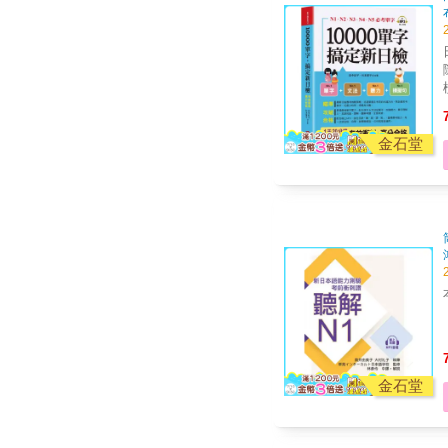
隨時
金石堂
絕對合
單
金石堂