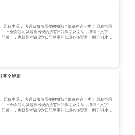
文字・
・語彙」，也就是考驗你對日語單字的知識有多豐富，到了N1水
除了多多練習之外不會有更有效的方法了。本書除了以模擬試題提供
思相近的常見類似詞彙也會列出來，以盡量提供最多的情報為目標，
，看起來中文有些像，但許多文法和中文是不相通的。到了N1的
生理解這類複雜的文章、並通過測驗，本書除了附上單字註釋、文章
句子，並從句子的內容找出正確的答案。本書「聽解」部分相同於
解完全解析
 「新日檢
習者所設計的完整日檢模擬試題題庫，全套系列從N1至N5共五
文字・語彙」、「文法」、「讀解」、「聽解」四大類型，實際寫
文章中得出問題的答案，保證不會出現對完答案卻還是什麼都沒搞懂
文字・
・語彙」，也就是考驗你對日語單字的知識有多豐富，到了N1水
先準備，也確保不會在實際上場時慌了手腳，而能發揮出120%的
除了多多練習之外不會有更有效的方法了。本書除了以模擬試題提供
很可能會在難解的文章讀解被消耗掉大量時間。 本書不只有
思相近的常見類似詞彙也會列出來，以盡量提供最多的情報為目標，
明瞭的列出該如何思考導出問題的解答，也附上各種題型最有效的對
提供可將全書MP3一次完整下載的QR碼，不需註冊會員，或額外