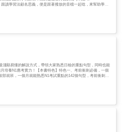
上由日語母語者提供的正常速度、慢速兩種版本，初學者可以先用慢
 & 跟讀學習法顧名思義，便是跟著撥放的音檔一起唸，來幫助學習
以QR 碼方式提供，可隨書中內容掃描聆聽，免按上下鍵搜尋，快
。因為能夠邊聽、邊實際嘗試開口講，這也接近我們學習母語的方
自己不熟悉的播放 APP 才能聽，更省去每次聽音檔都要掃描的麻
憶考試必備的文法，加深各個文法實際使用時的印象，來避免發生
於iOS系統對檔案下載的限制，iPhone用戶在掃描出現「不支援
的狀況。除了幫助考過文法部分，跟讀學習法當然也對考聽力有大大
畢後，選擇「儲存到檔案」。即可在「檔案APP」內執行解壓
，搭配跟讀學習法有效率的吸收 & 要自然、不出錯的使用各種句
理出來 ●收錄120個日檢N1會考的文法 ●全部文法除了基本的文法
在最嚴肅場合會使用的三種敬語，和各類新聞、公文等常會出現的
確發音 ●跟讀用的母語人士示範音檔全部附上正常速度、慢速兩種
用的基礎，實際運用句型才不會出大大小小的錯誤。 有了N1水準
利。120文法除了必備的文法解釋，當然也附上跟讀練習用的範例句
正式的日語」水準，除了看的到文法實際使用的樣子，也能準備日
一下！超過百題的N1模擬試題，一樣可以跟讀！ & 練習題目的在
可以馬上試著使用剛學到的文法知識，除了幫助記憶、加深理解，也
 本書收錄超過百題的模擬試題，仿照實際日本語能力試驗N1的
，以最淺顯易懂的解說方式，帶領大家熟悉日檢的重點句型，同時也能
習聽力的題目。 & ●例句、範例文章全部附上正常速度、慢速兩種
月培養N1應考實力！【本書特色】特色一、考前衝刺必備，一個
上由日語母語者提供的正常速度、慢速兩種版本，初學者可以先用慢
按部就班，一個月就能熟悉N1考試重點的142個句型，考前衝刺絕
以QR 碼方式提供，可隨書中內容掃描聆聽，免按上下鍵搜尋，快
完每日句型後，立刻再做8題練習題，能快速自我檢測，確實掌握
自己不熟悉的播放 APP 才能聽，更省去每次聽音檔都要掃描的麻
習者的記憶。特色三、簡明扼要的教學解說，理解近似文法的差異
於iOS系統對檔案下載的限制，iPhone用戶在掃描出現「不支援
加入該文法較常配合的單字。簡單明瞭又有系統，學文法不用再看又
畢後，選擇「儲存到檔案」。即可在「檔案APP」內執行解壓
較，幫助學生有效率的釐清觀念，在考前快速複習吸收。特色四、隨
理出來 ●收錄120個日檢N1會考的文法 ●全部文法除了基本的文法
自己的進度。也能整理成考前重點備忘錄，「輕裝上陣」，減少應戰
確發音 ●跟讀用的母語人士示範音檔全部附上正常速度、慢速兩種
教師藤本紀子｜中國文化大學推廣教育部日語教師【各界推薦】
司總經理陳岱慧 | 京站時尚廣場行銷發展處協理陳宥璇｜星宇航空
老師