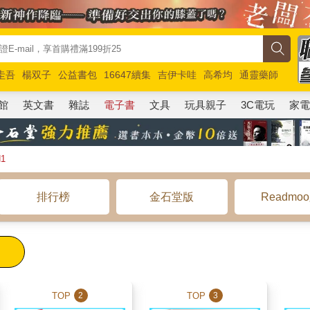
圭吾
楊双子
公益書包
16647續集
吉伊卡哇
高希均
通靈藥師
路邊攤新作
馬斯克
玩具總動員5
超慢跑
館
英文書
雜誌
電子書
文具
玩具親子
3C電玩
家
1
排行榜
金石堂版
Readmo
TOP
TOP
2
3