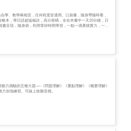
N3、N4、N5重點單字，完全掌握，不漏失！◆高分合格依據新制公
倍日籍名師錄製的標準日語線上MP3，熟悉N1、N2、N3、N4、N5
3 N4 N5（MP3
格自學、教學兩相宜，任何程度皆適用。口袋書，隨身帶隨時看，
◆搭配線上教學MP3，提升學習效果及速度建議你與線上MP3一併使
到、口到、耳到、心到等，周而復始的練習下，您不僅能牢牢記住這
以口袋書呈現，隨身袋，利用零碎時間學習，一點一滴累積實力，一天
試、留學、觀光、洽公都沒問題。真可謂一舉兩得。
衝刺，日檢高分單字背誦本◆幫您抓重點，快速突破自我能力極限◆
鍵單字◆配合最新考題，重點單字不漏失◆用記憶心法，記必考關鍵
到進階，輕鬆掌握單字記憶秘訣，事半功倍，一考就過關。◆高分合
考，保送合格秘訣，全都在這裡◆日檢必考單字SOP學習法，新日檢
材，很適合學校老師課堂教學和自我學習。◆抓住第一手資訊，赴日
，商場人士快速創造最新商機。【最佳單字速記攻略本】●瞄準：
積最強單字實力，配合例句記單
將聽力測驗的五種大題──《問題理解》《重點理解》《概要理解》
，根據歷年考古題，整理出N1、N2、N3、N4、N5最常考單字，
聽力加強練習。可線上收聽音檔。
3、N4、N5重點單字不漏失，言語知識、讀解、聽解考題，全面攻
越高，迅速掌握N1、N2、N3、N4、N5必考重點單字，一考就合
、N5考試語調及速度，增強日語聽力！【附贈免費QR Code線上
e線上MP3音檔」，呈現給讀者，行動學習，即掃即聽，隨時隨地，
時沈浸在日語環境裡2. 好比洗日語澡一樣3. 可以很快提升你的解
、貿易、經商、出差、洽公都方便