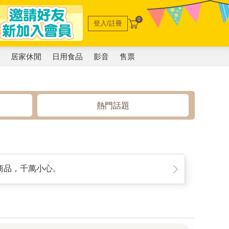
0
登入/註冊
電
居家休閒
日用食品
影音
售票
熱門話題
商品，千萬小心。