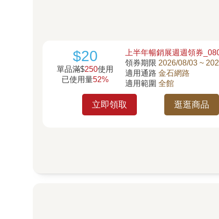
$20
上半年暢銷展週週領券_080
領券期限
2026/08/03 ~ 202
單品滿$
250
使用
適用通路
金石網路
已使用量
52%
適用範圍
全館
立即領取
逛逛商品