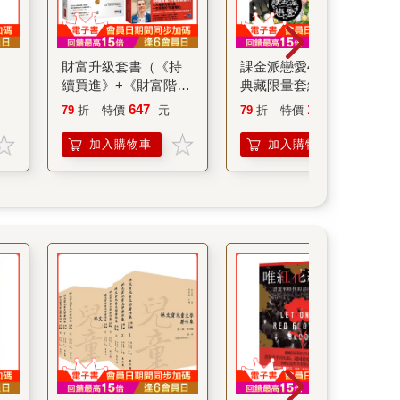
財富升級套書（《持
課金派戀愛4-6《豪華
續買進》+《財富階
典藏限量套組》
梯》共兩冊）
647
1580
79
折
特價
元
79
折
特價
元
加入購物車
加入購物車