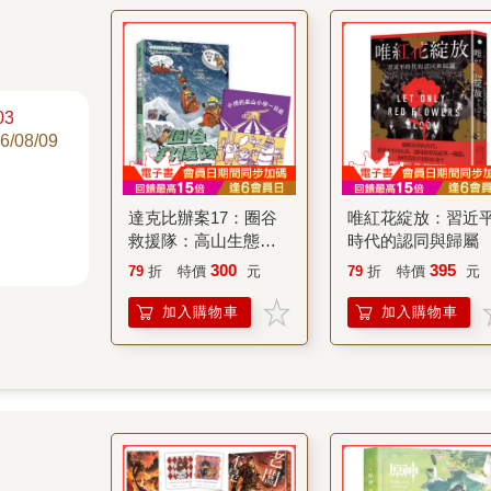
3
6/08/09
達克比辦案17：圈谷
唯紅花綻放：習近
救援隊：高山生態環
時代的認同與歸屬
境與臺灣山脈的特色
300
395
79
折
特價
元
79
折
特價
元
加入購物車
加入購物車