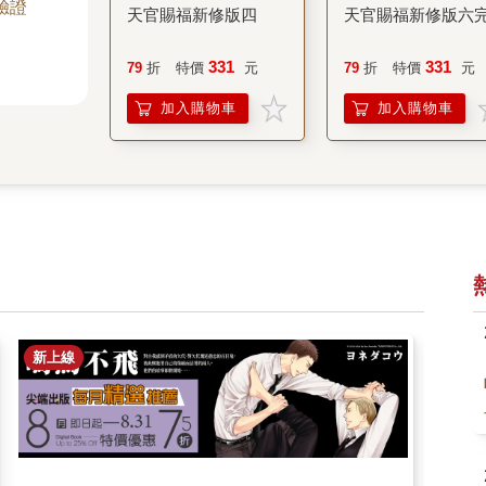
 驗證
天官賜福新修版四
天官賜福新修版六
331
331
79
折
特價
元
79
折
特價
元
加入購物車
加入購物車
新上線