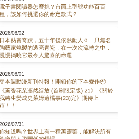
電子書閱讀器怎麼挑？市面上型號功能百百
種，該如何挑選你的命定款式？
2026/08/02
日本熱賣奇蹟，五十年後依然動人🏺一只無名
陶藝家燒製的透亮青瓷，在一次次流轉之中，
慢慢揭曉它最令人驚喜的命運
2026/08/01
🎐本週動漫新刊特報！開箱你的下本愛作📦
《薰香花朵凛然綻放 (首刷限定版) 21》《關於
我轉生變成史萊姆這檔事(23)完》期待上
市！！
2026/07/31
你知道嗎？世界上有一種萬靈藥，能解決所有
衝突與人際關係的煩惱。