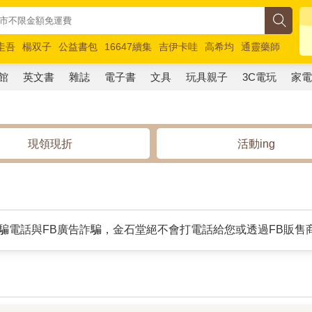
圭吾
楊双子
公益書包
16647續集
吉伊卡哇
高希均
通靈藥師
路邊攤新作
馬斯克
玩具總動員5
超慢跑
館
英文書
雜誌
電子書
文具
玩具親子
3C電玩
家
現領現折
活動ing
騙電話與FB廣告詐騙，金石堂絕不會打電話給您或透過FB販售