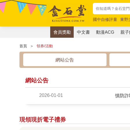
國中自修評量
東野
唯紅花綻放
奧德賽
會員獎勵
中文書
動漫ACG
親子
首頁
＞
領券/活動
網站公告
網站公告
2026-01-01
慎防詐
現領現折電子禮券