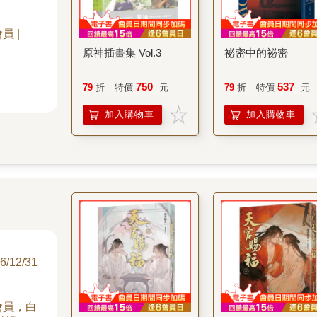
員 |
原神插畫集 Vol.3
祕密中的祕密
750
537
79
折
特價
元
79
折
特價
元
加入購物車
加入購物車
次
6/12/31
會員，白