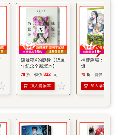
平
嫌疑犯X的獻身【15週
神使劇場：螢的引路
年紀念全新譯本】
燈
332
253
79
折
特價
元
79
折
特價
元
加入購物車
加入購物車