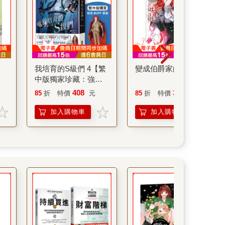
我培育的S級們 4【繁
變成伯爵家的混混07
中版獨家珍藏：強者
BUFF書籤–歲星公會
408
357
85
折
特價
元
85
折
特價
元
長成賢齊】
加入購物車
加入購物車