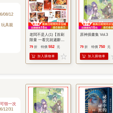
6/08/12
，玩具親
老闆不是人(1)【首刷
原神插畫集 Vol.3
限量 一看完就遞辭呈
版】：護玄全新神作
552
750
79
折
特價
元
79
折
特價
元
降臨！數也數不完的
歡樂吐槽 × 熱血戰
加入購物車
加入購物車
鬥！
月可領一次
6/12/31