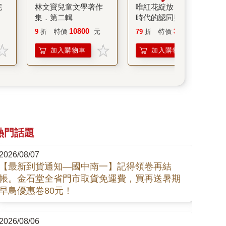
完
林文寶兒童文學著作
唯紅花綻放：習近平
集．第二輯
時代的認同與歸屬
10800
395
9
折
特價
元
79
折
特價
元
加入購物車
加入購物車
熱門話題
2026/08/07
【最新到貨通知—國中南一】記得領卷再結
帳。金石堂全省門市取貨免運費，買再送暑期
早鳥優惠卷80元！
2026/08/06