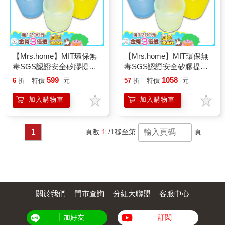
【Mrs.home】MIT環保無
【Mrs.home】MIT環保無
毒SGS認證安全矽膠提耳
毒SGS認證安全矽膠提耳
隨身杯
隨身杯2入
599
1058
6
折
特價
元
57
折
特價
元
加入購物車
加入購物車
1
頁數
1
/1
移至第
頁
關於我們
門市查詢
分紅大聯盟
客服中心
加好友
訂閱