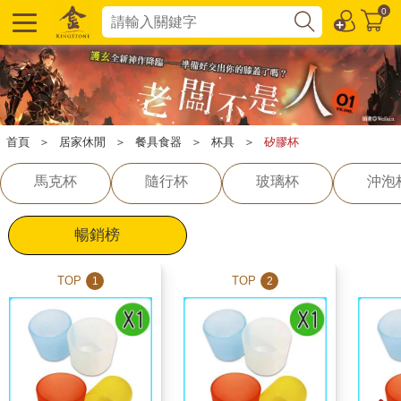
0
首頁
＞
居家休閒
＞
餐具食器
＞
杯具
＞
矽膠杯
馬克杯
隨行杯
玻璃杯
沖泡
暢銷榜
TOP
TOP
1
2