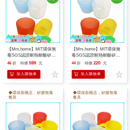
【Mrs.home】MIT環保無
【Mrs.home】MIT環保無
毒SGS認證耐熱耐酸矽膠
毒SGS認證耐熱耐酸矽膠
水杯x3入
水杯
599
220
46
折
特價
元
44
折
特價
元
加入購物車
加入購物車
◆環保新概念，矽膠無毒
◆環保新概念，矽膠無毒
餐具
餐具