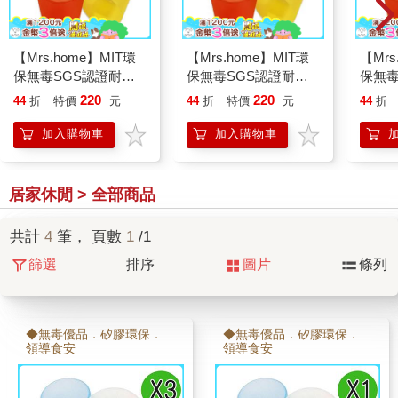
【Mrs.home】MIT環
【Mrs.home】MIT環
【Mrs
保無毒SGS認證耐熱
保無毒SGS認證耐熱
保無毒
耐酸矽膠水杯
耐酸矽膠水杯
耐酸
220
220
44
折
特價
元
44
折
特價
元
44
折
加入購物車
加入購物車
居家休閒 > 全部商品
共計
4
筆， 頁數
1
/1
篩選
排序
圖片
條列
◆無毒優品．矽膠環保．
◆無毒優品．矽膠環保．
領導食安
領導食安