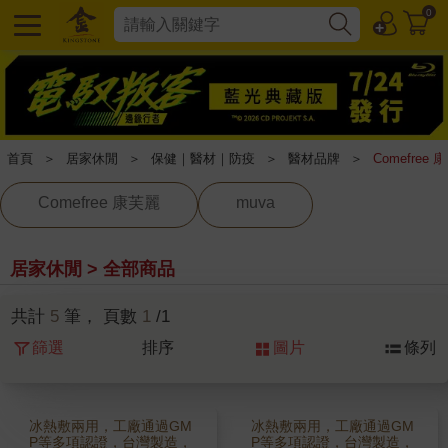
0
首頁
＞
居家休閒
＞
保健｜醫材｜防疫
＞
醫材品牌
＞
Comefree 
Comefree 康芙麗
muva
居家休閒 > 全部商品
共計
5
筆， 頁數
1
/1
篩選
排序
圖片
條列
冰熱敷兩用，工廠通過GM
冰熱敷兩用，工廠通過GM
P等多項認證，台灣製造，
P等多項認證，台灣製造，