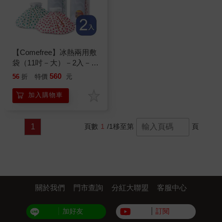
【Comefree】冰熱兩用敷
袋（11吋－大）－2入－紅
櫻花
560
56
折
特價
元
加入購物車
1
頁數
1
/1
移至第
頁
關於我們
門市查詢
分紅大聯盟
客服中心
加好友
訂閱