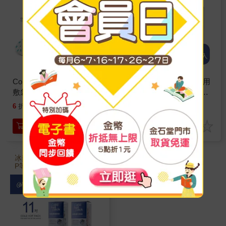
Comefree康芙麗冰熱兩用
Comefree康芙麗冰熱兩用
敷袋（6吋－小）－2入－
敷袋（9吋－中）－2入－
幸運草
幸運草
480
540
6
折
特價
元
63
折
特價
元
加入購物車
加入購物車
冰熱敷兩用，工廠通過GM
P等多項認證，台灣製造，
品質保證