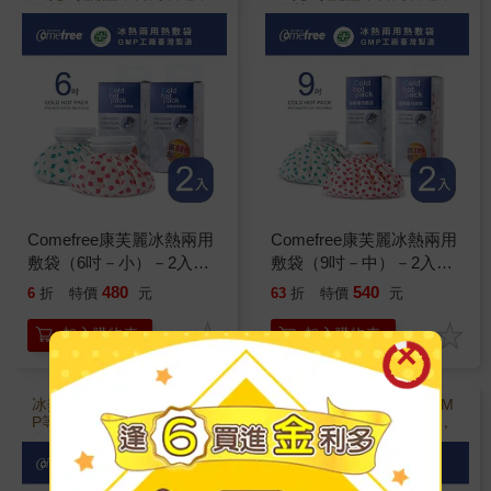
品質保證
品質保證
Comefree康芙麗冰熱兩用
Comefree康芙麗冰熱兩用
敷袋（6吋－小）－2入－
敷袋（9吋－中）－2入－
（幸運草＋紅櫻花）
（幸運草＋紅櫻花）
480
540
6
折
特價
元
63
折
特價
元
加入購物車
加入購物車
冰熱敷兩用，工廠通過GM
冰熱敷兩用，工廠通過GM
P等多項認證，台灣製造，
P等多項認證，台灣製造，
品質保證
品質保證