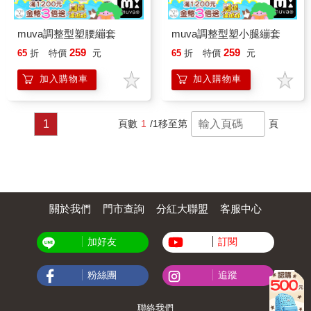
muva調整型塑腰繃套
muva調整型塑小腿繃套
259
259
65
折
特價
元
65
折
特價
元
加入購物車
加入購物車
1
頁數
1
/1
移至第
頁
關於我們
門市查詢
分紅大聯盟
客服中心
加好友
訂閱
粉絲團
追蹤
聯絡我們