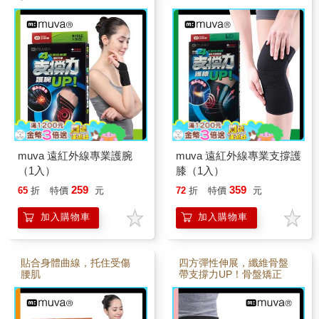
muva 遠紅外線專業護腕
muva 遠紅外線專業支撐護
（1入）
膝（1入）
259
359
65
折
特價
元
72
折
特價
元
加入購物車
加入購物車
貼合身體曲線，托住受傷
四方彈性伸展，纖維骨盤
腰肌
帶支撐力UP！骨盤矯正