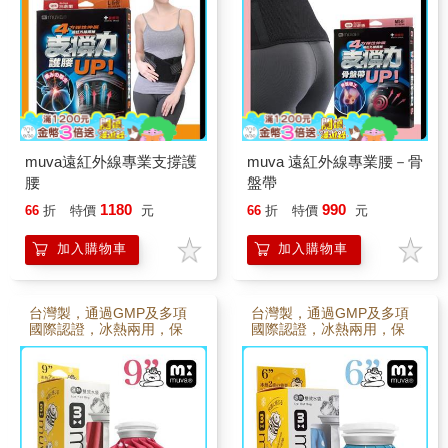
muva遠紅外線專業支撐護
muva 遠紅外線專業腰－骨
腰
盤帶
1180
990
66
折
特價
元
66
折
特價
元
加入購物車
加入購物車
台灣製，通過GMP及多項
台灣製，通過GMP及多項
國際認證，冰熱兩用，保
國際認證，冰熱兩用，保
健好幫手
健好幫手