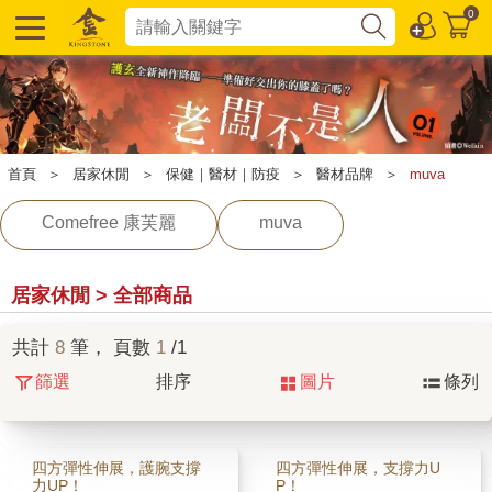
0
首頁
＞
居家休閒
＞
保健｜醫材｜防疫
＞
醫材品牌
＞
muva
Comefree 康芙麗
muva
居家休閒 > 全部商品
共計
8
筆， 頁數
1
/1
篩選
排序
圖片
條列
四方彈性伸展，護腕支撐
四方彈性伸展，支撐力U
力UP！
P！