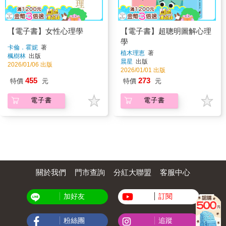
【電子書】女性心理學
【電子書】超聰明圖解心理
學
卡倫．霍妮
著
植木理恵
著
楓樹林
出版
晨星
出版
2026/01/06 出版
2026/01/01 出版
455
273
特價
元
特價
元
電子書
電子書
關於我們
門市查詢
分紅大聯盟
客服中心
加好友
訂閱
粉絲團
追蹤