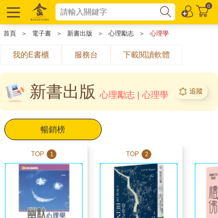
0
首頁
＞
電子書
＞
新書出版
＞
心理勵志
＞
心理學
我的E書櫃
服務台
下載閱讀軟體
新書出版
追蹤
心理勵志 | 心理學
暢銷榜
TOP
TOP
1
2