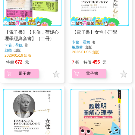
【電子書】【卡倫．荷妮心
【電子書】女性心理學
理學經典套書】（二冊）
卡倫．霍妮
著
卡倫．荷妮
著
楓樹林
出版
啟動
出版
2026/01/06 出版
2026/01/19 出版
672
455
特價
元
7
折
特價
元
電子書
電子書