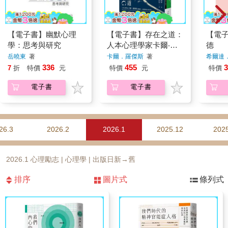
【電子書】幽默心理
【電子書】存在之道：
【電
學：思考與研究
人本心理學家卡爾‧羅
德
傑斯談關係、心靈與明
岳曉東
著
卡爾．羅傑斯
著
希爾達
日的世界
336
455
3
7
折
特價
元
特價
元
特價
電子書
電子書
26.3
2026.2
2026.1
2025.12
2025
2026.1 心理勵志 | 心理學 | 出版日新→舊
排序
圖片式
條列式