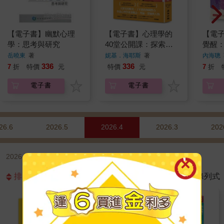
【電子書】幽默心理
【電子書】心理學的
【電
學：思考與研究
40堂公開課：探索複
覺醒
雜的人性隱微，解密人
的主
岳曉東
著
妮基．海耶斯
著
內海聰
類行為模式與思維形塑
觀八
336
336
7
折
特價
元
特價
元
7
折
的科學之路
立思
電子書
電子書
26.6
2026.5
2026.4
2026.3
202
2026.4 心理勵志 | 心理學 | 出版日新→舊
排序
圖片式
條列式