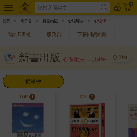
0
首頁
＞
電子書
＞
新書出版
＞
心理勵志
＞
心理學
我的E書櫃
服務台
下載閱讀軟體
新書出版
追蹤
心理勵志 | 心理學
暢銷榜
TOP
TOP
1
2