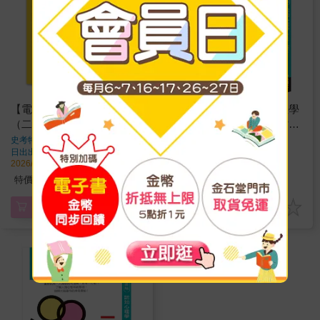
【電子書】遺忘，剛剛好
【電子書】圖解認知心理學
（二版）
更新版：解開行為思想背後
的心理運作歷程
史考特．史摩
著
謝嘉恩
著
日出出版
出版
易博士
出版
2026/04/15 出版
2026/04/11 出版
378
360
特價
元
特價
元
電子書
電子書