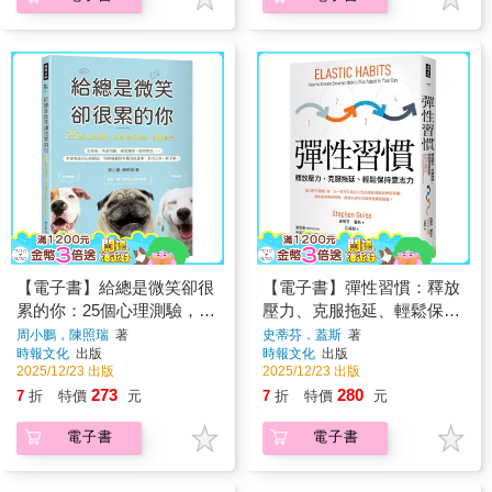
【電子書】給總是微笑卻很
【電子書】彈性習慣：釋放
累的你：25個心理測驗，帶
壓力、克服拖延、輕鬆保持
你剖析情緒，讀懂自己
意志力
周小鵬，陳照瑞
著
史蒂芬．蓋斯
著
時報文化
出版
時報文化
出版
2025/12/23 出版
2025/12/23 出版
273
280
7
折
特價
元
7
折
特價
元
電子書
電子書