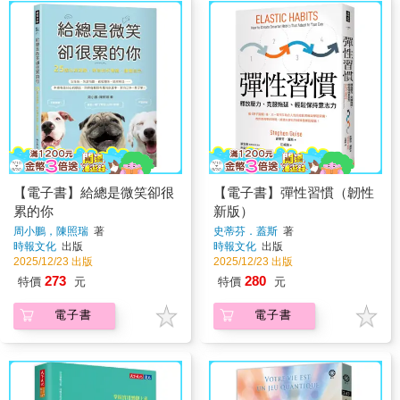
【電子書】給總是微笑卻很
【電子書】彈性習慣（韌性
累的你
新版）
周小鵬，陳照瑞
著
史蒂芬．蓋斯
著
時報文化
出版
時報文化
出版
2025/12/23 出版
2025/12/23 出版
273
280
特價
元
特價
元
電子書
電子書