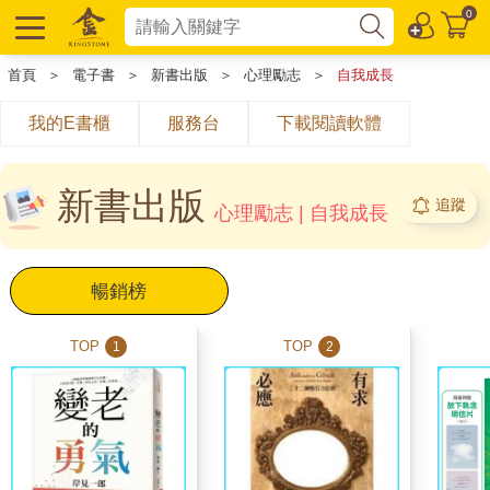
0
首頁
＞
電子書
＞
新書出版
＞
心理勵志
＞
自我成長
我的E書櫃
服務台
下載閱讀軟體
新書出版
追蹤
心理勵志 | 自我成長
暢銷榜
TOP
TOP
1
2