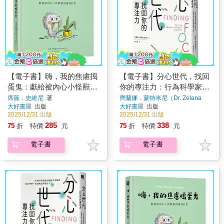
【電子書】嗨，我的焦慮搗
【電子書】分心世代，找回
蛋鬼：獻給被內心小怪獸搞
你的專注力：行為科學家教
到崩潰的你
你擺脫生活雜訊，重拾平
席薇．史維尼
著
齊蘭娜．蒙特米尼（Dr. Zelana
Montminy）
著
大好書屋
出版
大好書屋
出版
靜，告別拖延與瞎忙人生
2025/12/31 出版
2025/12/31 出版
285
338
75
折
特價
元
75
折
特價
元
電子書
電子書