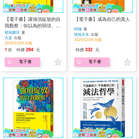
【電子書】讓強項綻放的自
【電子書】成為自己的貴人
我觀察：你以為的弱項、你
阿飛
著
沒在意的能力，都能轉變成
稻垣榮洋
著
悅知文化
出版
大是
出版
強項，科學家用基因論啟發
2025/12/29 出版
2025/12/29 出版
我們。獻給拚命努力的你。
294
332
7
折
特價
元
特價
元
電子書
電子書