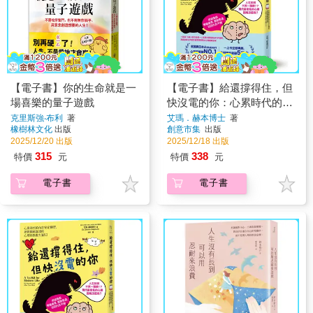
【電子書】你的生命就是一
【電子書】給還撐得住，但
場喜樂的量子遊戲
快沒電的你：心累時代的內
在安定練習，拯救情緒溢流
克里斯強‧布利
著
艾瑪．赫本博士
著
橡樹林文化
出版
創意市集
出版
的心理自救處方箋53
2025/12/20 出版
2025/12/18 出版
315
338
特價
元
特價
元
電子書
電子書