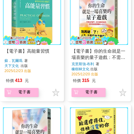
【電子書】高能量習慣
【電子書】你的生命就是一
場喜樂的量子遊戲：不需咬
蘇．瓦爾瑪
著
牙奮鬥，也不用無奈躺平，
克里斯強‧布利
著
天下文化
出版
橡樹林文化
出版
用意念創造想要的人生！
2025/12/23 出版
2025/12/20 出版
413
315
特價
元
特價
元
電子書
電子書