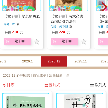
【電子書】變老的勇氣
【電子書】有求必應：
【電
22個吸引力法則
【附
岸見一郎
著
圖】
傑瑞．希克斯
著
梅爾．
210
224
3
特價
元
特價
元
特價
電子書
電子書
26.2
2026.1
2025.12
2025.11
2025
2025.12 心理勵志 | 自我成長 | 出版日新→舊
排序
圖片式
條列式