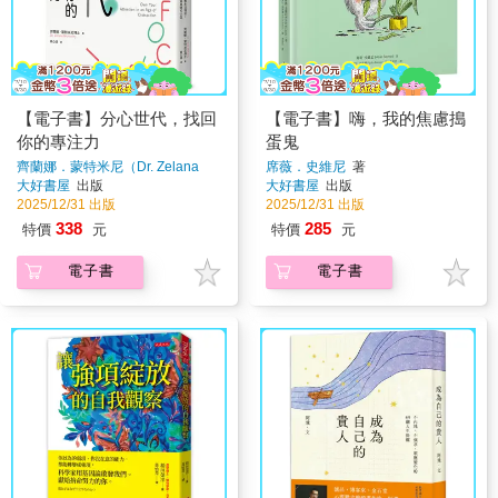
【電子書】分心世代，找回
【電子書】嗨，我的焦慮搗
你的專注力
蛋鬼
齊蘭娜．蒙特米尼（Dr. Zelana
席薇．史維尼
著
Montminy）
著
大好書屋
出版
大好書屋
出版
2025/12/31 出版
2025/12/31 出版
338
285
特價
元
特價
元
電子書
電子書