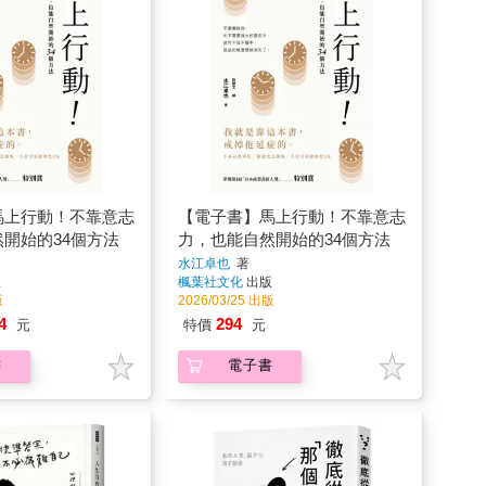
馬上行動！不靠意志
【電子書】馬上行動！不靠意志
開始的34個方法
力，也能自然開始的34個方法
水江卓也
著
版
楓葉社文化
出版
版
2026/03/25 出版
4
294
元
特價
元
書
電子書