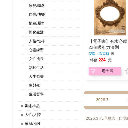
改變/轉念
自信/快樂
情緒/壓力
簡化生活
【電子書】有求必應
人格/性格
22個吸引力法則
心靈練習
傑瑞．希克斯
著
女性成長
224
特價
元
熟齡生活
電子書
人生規畫
生與死
生活哲學
下週出版
前一週出版
2026.8
2026.7
勵志小品
人性/人際
2026.3 心理勵志 | 
家庭/兩性