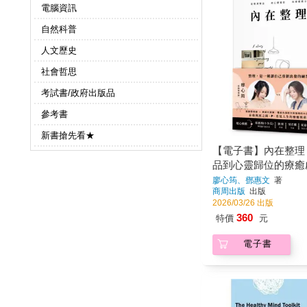
電腦資訊
自然科普
人文歷史
社會哲思
考試書/政府出版品
參考書
新書搶先看★
【電子書】內在整理
品到心靈歸位的療癒
廖心筠、鄧惠文
著
商周出版
出版
2026/03/26 出版
360
特價
元
電子書