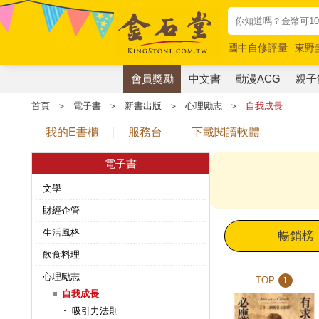
國中自修評量
東野
唯紅花綻放
奧德賽
會員獎勵
中文書
動漫ACG
親子
首頁
＞
電子書
＞
新書出版
＞
心理勵志
＞
自我成長
我的E書櫃
服務台
下載閱讀軟體
電子書
文學
財經企管
生活風格
暢銷榜
飲食料理
心理勵志
TOP
1
自我成長
吸引力法則