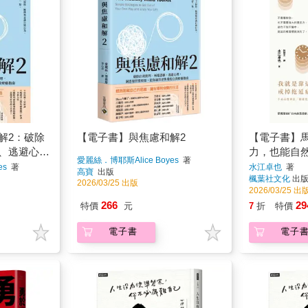
解2：破除
【電子書】與焦慮和解2
【電子書】
、逃避心
力，也能自然
愛麗絲．博耶斯Alice Boyes
著
，使你過得
es
著
水江卓也
著
高寶
出版
楓葉社文化
出
南
2026/03/25 出版
2026/03/25 出
266
29
特價
元
7
折
特價
電子書
電子