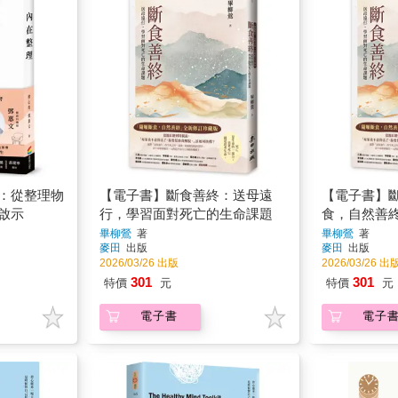
：從整理物
【電子書】斷食善終：送母遠
【電子書】
啟示
行，學習面對死亡的生命課題
食，自然善
版）
畢柳鶯
著
畢柳鶯
著
麥田
出版
麥田
出版
2026/03/26 出版
2026/03/26 出
301
301
特價
元
特價
元
電子書
電子