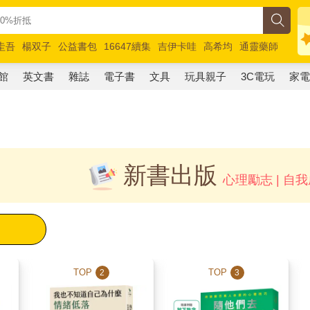
圭吾
楊双子
公益書包
16647續集
吉伊卡哇
高希均
通靈藥師
路邊攤新作
馬斯克
玩具總動員5
超慢跑
館
英文書
雜誌
電子書
文具
玩具親子
3C電玩
家
新書出版
心理勵志 | 自
TOP
TOP
2
3