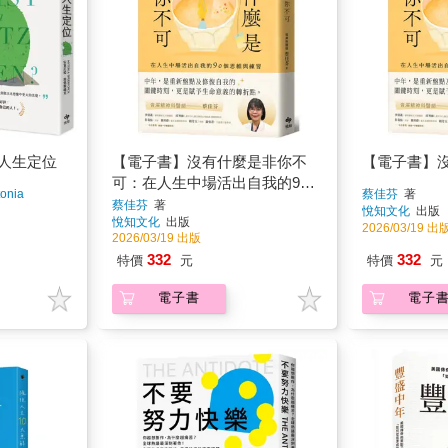
人生定位
【電子書】沒有什麼是非你不
【電子書】
可：在人生中場活出自我的90
nia
蔡佳芬
著
個思維與練習
蔡佳芬
著
悅知文化
出版
悅知文化
出版
2026/03/19 出
2026/03/19 出版
332
332
特價
元
特價
元
電子書
電子