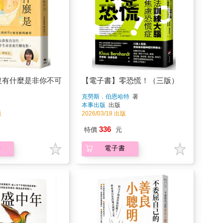
沒有什麼是非你不可
【電子書】零恐慌！（三版）
克勞斯．伯恩哈特
著
本事出版
出版
版
2026/03/18 出版
336
特價
元
書
電子書