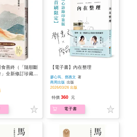
斷食善終（「隨順斷
【電子書】內在整理
終」全新修訂珍藏
廖心筠、鄧惠文
著
商周出版
出版
2026/03/26 出版
版
360
特價
元
書
電子書