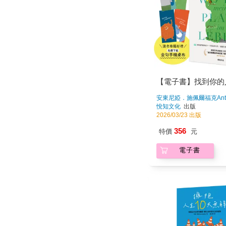
【電子書】找到你的
安東尼婭．施佩爾福克Anto
Speerforck
著
悅知文化
出版
2026/03/23 出版
356
特價
元
電子書