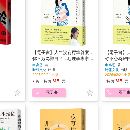
【電子書】人生沒有標準答案，
【電子書】
你不必為難自己：心理學專家陪
你不必為難
你擺脫內耗，活出真實
申高恩
著
申高恩
著
時報文化
出版
時報文化
出版
2026/03/24 出版
2026/03/24 出
315
315
7
折
特價
元
特價
元
電子書
電子