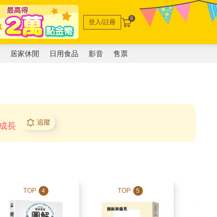
0
登入/註冊
電
居家休閒
日用食品
影音
售票
追蹤
我成長
TOP
TOP
T
4
5