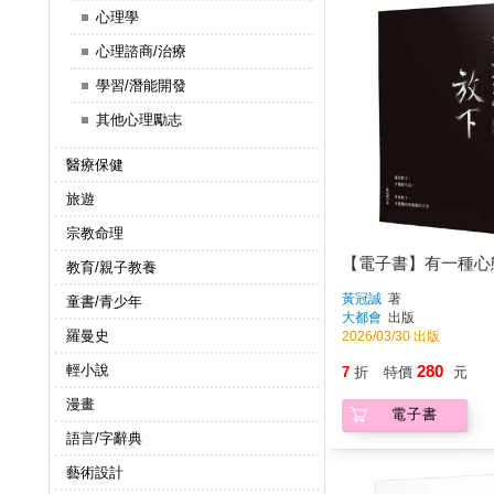
心理學
心理諮商/治療
學習/潛能開發
其他心理勵志
醫療保健
旅遊
宗教命理
【電子書】有一種心
教育/親子教養
黃冠誠
著
童書/青少年
大都會
出版
羅曼史
2026/03/30 出版
輕小說
280
7
折
特價
元
漫畫
電子書
語言/字辭典
藝術設計