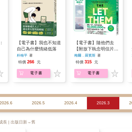
：
【電子書】我也不知道
【電子書】隨他們去
自己為什麼情緒低落
【附放下執念明信片
圖】
朴翰平
著
梅爾．羅賓斯
著
266
315
特價
元
特價
元
電子書
電子書
2026.6
2026.5
2026.4
2026.3
2
自我成長 | 出版日新→舊