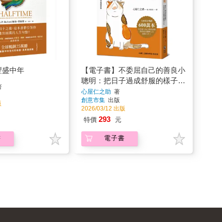
豐盛中年
【電子書】不委屈自己的善良小
聰明：把日子過成舒服的樣子，
著
學會更自在的貓式機智人生
心屋仁之助
著
創意市集
出版
版
2026/03/12 出版
293
特價
元
書
電子書