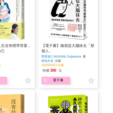
人生沒有標準答案，
【電子書】徹底從大腦抹去「那
自己
個人」
菅原道仁Ｍichihito Sugawara
著
悅知文化
出版
版
2026/03/23 出版
300
特價
元
書
電子書