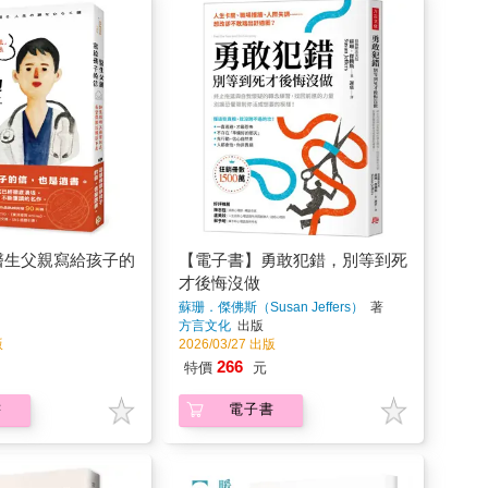
醫生父親寫給孩子的
【電子書】勇敢犯錯，別等到死
才後悔沒做
蘇珊．傑佛斯（Susan Jeffers）
著
方言文化
出版
版
2026/03/27 出版
266
特價
元
書
電子書