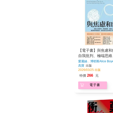
【電子書】與焦慮和
自我批判、極端思維
理，洞悉壞習慣根源
愛麗絲．博耶斯Alice Boy
高寶
出版
更快樂的自我療癒指
2026/03/25 出版
266
特價
元
電子書