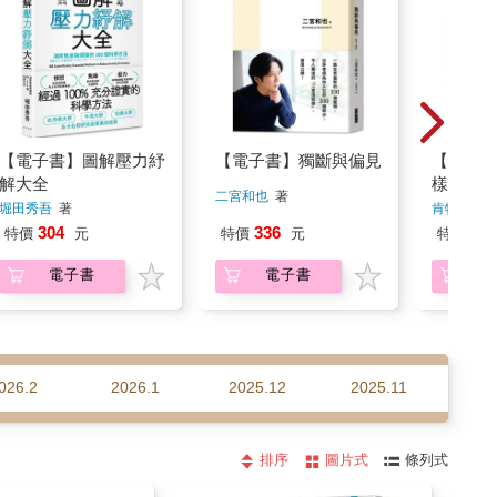
【電子書】圖解壓力紓
【電子書】獨斷與偏見
【電子
解大全
樣的大
二宮和也
著
滿睿智
堀田秀吾
著
肯特．納
嚀
304
336
287
特價
元
特價
元
特價
電子書
電子書
026.2
2026.1
2025.12
2025.11
20
排序
圖片式
條列式