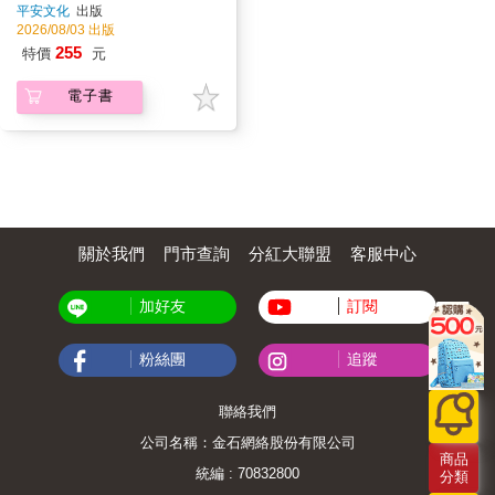
平安文化
出版
2026/08/03 出版
255
特價
元
電子書
關於我們
門市查詢
分紅大聯盟
客服中心
加好友
訂閱
粉絲團
追蹤
聯絡我們
公司名稱：金石網絡股份有限公司
商品
統編 : 70832800
分類