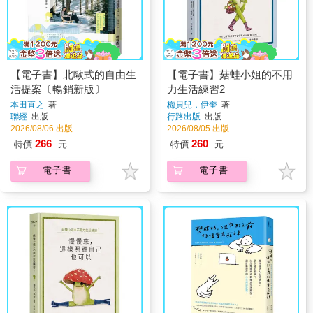
【電子書】北歐式的自由生
【電子書】菇蛙小姐的不用
活提案〔暢銷新版〕
力生活練習2
本田直之
著
梅貝兒．伊奎
著
聯經
出版
行路出版
出版
2026/08/06 出版
2026/08/05 出版
266
260
特價
元
特價
元
電子書
電子書