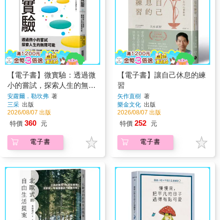
【電子書】微實驗：透過微
【電子書】讓自己休息的練
小的嘗試，探索人生的無限
習
可能
安蘿爾．勒坎弗
著
矢作直樹
著
三采
出版
樂金文化
出版
2026/08/07 出版
2026/08/07 出版
360
252
特價
元
特價
元
電子書
電子書