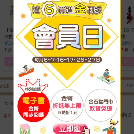
【電子書】櫻桃樹是我
【電子書】做事智慧書
【電
砍的：勇於認錯承擔責
路
歐陽正德
著
任
曹正清
著
孫郡鍇
112
139
7
折
特價
元
7
折
特價
元
7
折
電子書
電子書
天出版
本週出版
下週出版
前一週出版
202
2026.8 心理勵志 | 其他心理勵志 | 出版日新→舊
排序
圖片式
條列式
沒有商品符合條件