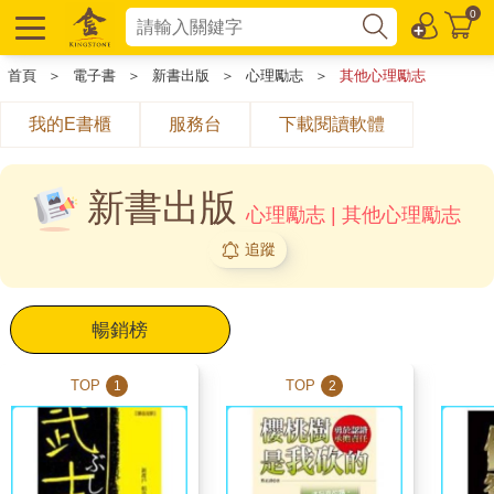
0
首頁
＞
電子書
＞
新書出版
＞
心理勵志
＞
其他心理勵志
我的E書櫃
服務台
下載閱讀軟體
新書出版
心理勵志 | 其他心理勵志
追蹤
暢銷榜
TOP
TOP
1
2