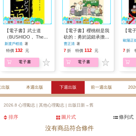
【電子書】武士道
【電子書】櫻桃樹是我
【電
（BUSHIDO， The
砍的：勇於認錯承擔責
歐陽正
Soul of Japan）
任
新渡戶稻造
著
曹正清
著
132
112
特價
元
7
折
特價
元
7
折
電子書
電子書
天出版
本週出版
下週出版
前一週出版
202
2026.8 心理勵志 | 其他心理勵志 | 出版日新→舊
排序
圖片式
條列式
沒有商品符合條件