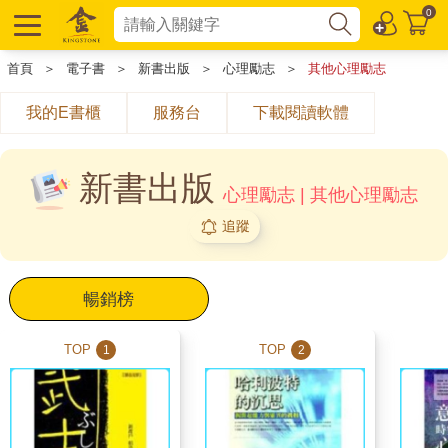
0
首頁
＞
電子書
＞
新書出版
＞
心理勵志
＞
其他心理勵志
我的E書櫃
服務台
下載閱讀軟體
新書出版
心理勵志 | 其他心理勵志
追蹤
暢銷榜
TOP
TOP
1
2