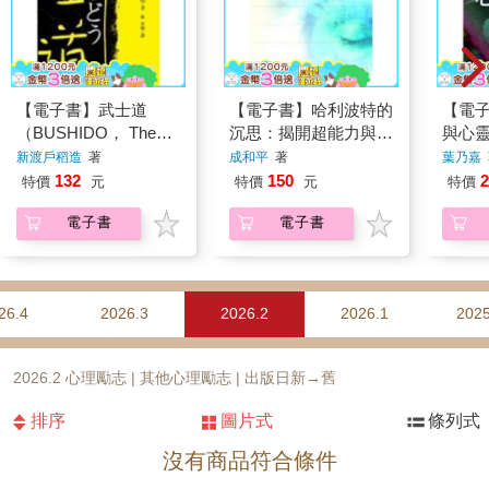
【電子書】武士道
【電子書】哈利波特的
【電
（BUSHIDO， The
沉思：揭開超能力與靈
與心
Soul of Japan）
異的真相
新渡戶稻造
著
成和平
著
葉乃嘉
132
150
2
特價
元
特價
元
特價
電子書
電子書
26.4
2026.3
2026.2
2026.1
2025
2026.2 心理勵志 | 其他心理勵志 | 出版日新→舊
排序
圖片式
條列式
沒有商品符合條件