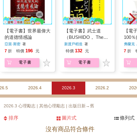
【電子書】世界最偉大
【電子書】武士道
【電
的道德情感論
（BUSHIDO， The
100
Soul of Japan）
100
亞當·斯密
著
新渡戶稻造
著
弗蘭克
196
132
7
折
特價
元
特價
元
7
折
電子書
電子書
26.5
2026.4
2026.3
2026.2
202
2026.3 心理勵志 | 其他心理勵志 | 出版日新→舊
排序
圖片式
條列式
沒有商品符合條件