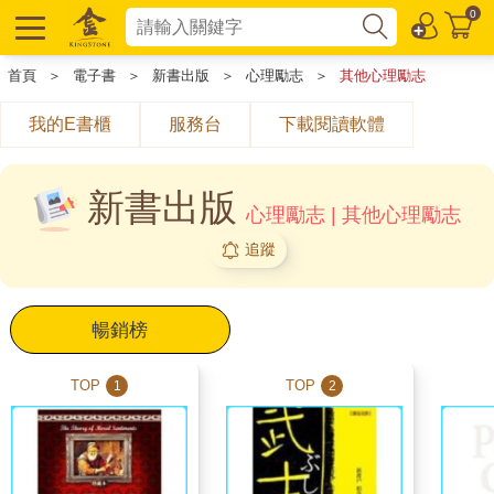
0
首頁
＞
電子書
＞
新書出版
＞
心理勵志
＞
其他心理勵志
我的E書櫃
服務台
下載閱讀軟體
新書出版
心理勵志 | 其他心理勵志
追蹤
暢銷榜
TOP
TOP
1
2