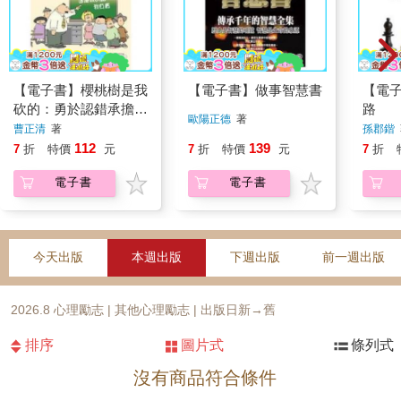
【電子書】櫻桃樹是我
【電子書】做事智慧書
【電
砍的：勇於認錯承擔責
路
歐陽正德
著
任
曹正清
著
孫郡鍇
112
139
7
折
特價
元
7
折
特價
元
7
折
電子書
電子書
今天出版
本週出版
下週出版
前一週出版
2026.8 心理勵志 | 其他心理勵志 | 出版日新→舊
排序
圖片式
條列式
沒有商品符合條件