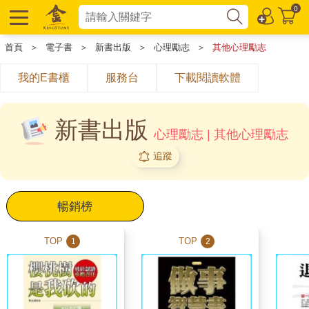
0
首頁
＞
電子書
＞
新書出版
＞
心理勵志
＞
其他心理勵志
我的E書櫃
服務台
下載閱讀軟體
新書出版
心理勵志 | 其他心理勵志
追蹤
暢銷榜
TOP
TOP
1
2