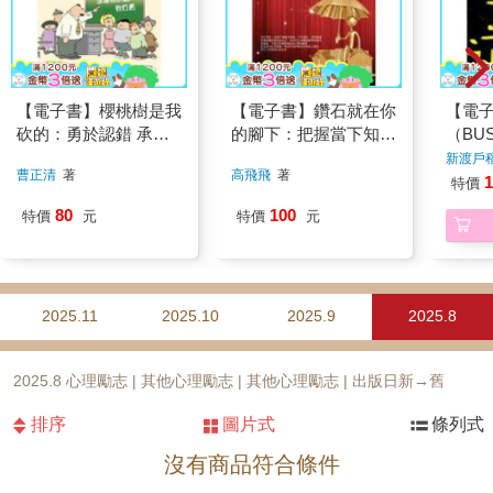
【電子書】櫻桃樹是我
【電子書】鑽石就在你
【電
砍的：勇於認錯 承擔
的腳下：把握當下知足
（BUS
責任
幸福
Soul 
新渡戶
曹正清
著
高飛飛
著
1
特價
80
100
特價
元
特價
元
2025.11
2025.10
2025.9
2025.8
2025.8 心理勵志 | 其他心理勵志 | 其他心理勵志 | 出版日新→舊
排序
圖片式
條列式
沒有商品符合條件