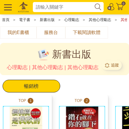
0
首頁
＞
電子書
＞
新書出版
＞
心理勵志
＞
其他心理勵志
＞
其他
我的E書櫃
服務台
下載閱讀軟體
新書出版
追蹤
心理勵志 | 其他心理勵志 | 其他心理勵志
暢銷榜
TOP
TOP
1
2