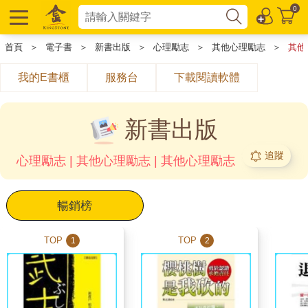
0
首頁
＞
電子書
＞
新書出版
＞
心理勵志
＞
其他心理勵志
＞
其他
我的E書櫃
服務台
下載閱讀軟體
新書出版
追蹤
心理勵志 | 其他心理勵志 | 其他心理勵志
暢銷榜
TOP
TOP
1
2