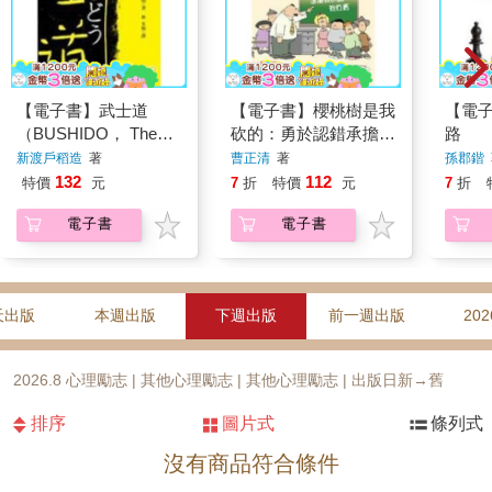
【電子書】武士道
【電子書】櫻桃樹是我
【電
（BUSHIDO， The
砍的：勇於認錯承擔責
路
Soul of Japan）
任
新渡戶稻造
著
曹正清
著
孫郡鍇
132
112
特價
元
7
折
特價
元
7
折
電子書
電子書
天出版
本週出版
下週出版
前一週出版
202
2026.8 心理勵志 | 其他心理勵志 | 其他心理勵志 | 出版日新→舊
排序
圖片式
條列式
沒有商品符合條件