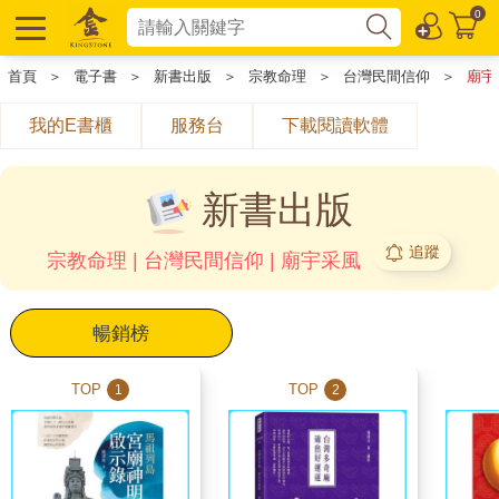
0
首頁
＞
電子書
＞
新書出版
＞
宗教命理
＞
台灣民間信仰
＞
廟宇
我的E書櫃
服務台
下載閱讀軟體
新書出版
追蹤
宗教命理 | 台灣民間信仰 | 廟宇采風
暢銷榜
TOP
TOP
1
2