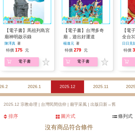
【電子書】馬祖列島宮
【電子書】台灣多奇
【電
廟神明啟示錄
廟，遊出好運道
全台3
財神
陳澤真
著
楊逢元
著
日日見
175
279
3
特價
元
特價
元
特價
電子書
電子書
26.2
2026.1
2025.12
2025.11
2025
2025.12 宗教命理 | 台灣民間信仰 | 廟宇采風 | 出版日新→舊
排序
圖片式
條列式
沒有商品符合條件