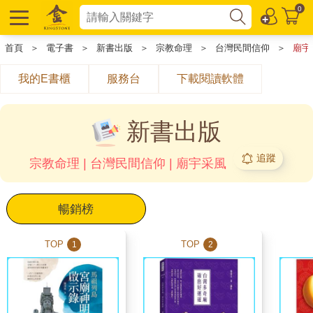
0
首頁
＞
電子書
＞
新書出版
＞
宗教命理
＞
台灣民間信仰
＞
廟宇
我的E書櫃
服務台
下載閱讀軟體
新書出版
追蹤
宗教命理 | 台灣民間信仰 | 廟宇采風
暢銷榜
TOP
TOP
1
2