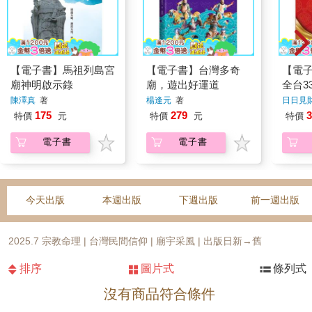
【電子書】馬祖列島宮
【電子書】台灣多奇
【電
廟神明啟示錄
廟，遊出好運道
全台3
財神
陳澤真
著
楊逢元
著
日日見
175
279
3
特價
元
特價
元
特價
電子書
電子書
今天出版
本週出版
下週出版
前一週出版
2025.7 宗教命理 | 台灣民間信仰 | 廟宇采風 | 出版日新→舊
排序
圖片式
條列式
沒有商品符合條件