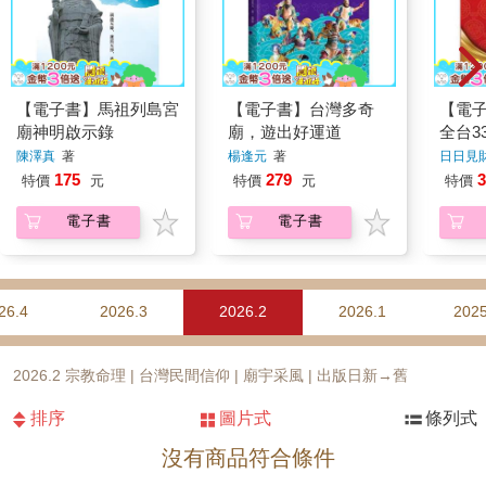
【電子書】馬祖列島宮
【電子書】台灣多奇
【電
廟神明啟示錄
廟，遊出好運道
全台3
財神
陳澤真
著
楊逢元
著
日日見
175
279
3
特價
元
特價
元
特價
電子書
電子書
26.4
2026.3
2026.2
2026.1
2025
2026.2 宗教命理 | 台灣民間信仰 | 廟宇采風 | 出版日新→舊
排序
圖片式
條列式
沒有商品符合條件