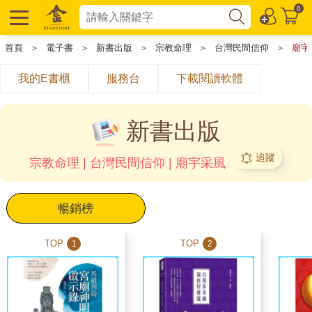
0
首頁
＞
電子書
＞
新書出版
＞
宗教命理
＞
台灣民間信仰
＞
廟宇
我的E書櫃
服務台
下載閱讀軟體
新書出版
追蹤
宗教命理 | 台灣民間信仰 | 廟宇采風
暢銷榜
TOP
TOP
1
2