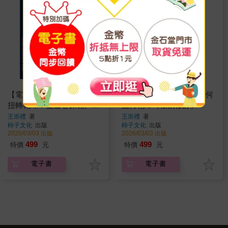
【電子書】神啊！教我如何
【電子書】神啊！教我如何
扭轉乾坤：從驚心悚魄、感
扭轉乾坤（暢銷修訂）
人肺腑的故事中，教你找到
王崇禮
著
王崇禮
著
柿子文化
出版
柿子文化
出版
救人與救命的竅門！
2026/03/03 出版
2026/03/03 出版
499
499
特價
元
特價
元
電子書
電子書