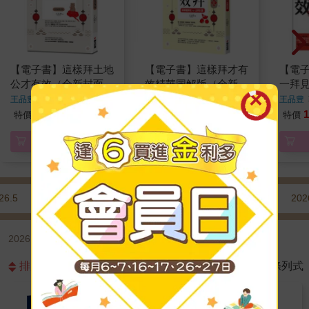
【電子書】這樣拜土地
【電子書】這樣拜才有
【電
公才有效（全新封面
效精華圖解版（全新封
一拜
版，拜拜系列之四）
面版，拜拜系列之八）
版，
王品豊
著
王品豊
著
王品豊
182
182
1
特價
元
特價
元
特價
電子書
電子書
26.5
2026.4
2026.3
2026.2
202
2026.3 宗教命理 | 台灣民間信仰 | 拜廟/解籤 | 出版日新→舊
排序
圖片式
條列式