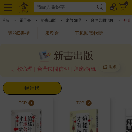
0
首頁
＞
電子書
＞
新書出版
＞
宗教命理
＞
台灣民間信仰
＞
拜廟
我的E書櫃
服務台
下載閱讀軟體
新書出版
追蹤
宗教命理 | 台灣民間信仰 | 拜廟/解籤
暢銷榜
TOP
TOP
1
2