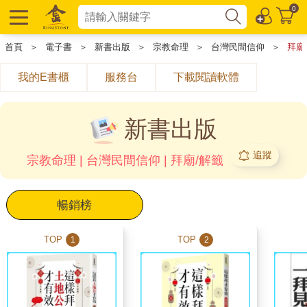
0
首頁
＞
電子書
＞
新書出版
＞
宗教命理
＞
台灣民間信仰
＞
拜廟
我的E書櫃
服務台
下載閱讀軟體
新書出版
追蹤
宗教命理 | 台灣民間信仰 | 拜廟/解籤
暢銷榜
TOP
TOP
1
2