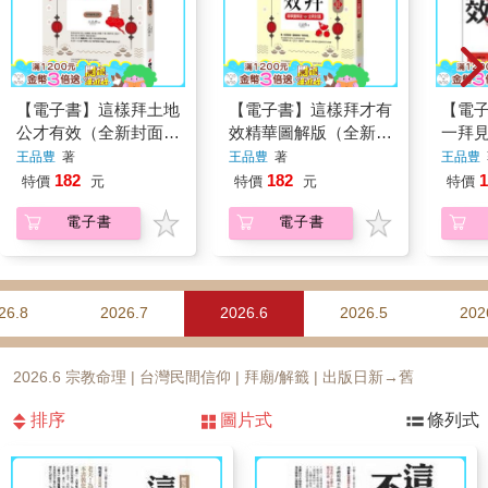
【電子書】這樣拜土地
【電子書】這樣拜才有
【電
公才有效（全新封面
效精華圖解版（全新封
一拜
版，拜拜系列之四）
面版，拜拜系列之八）
版，
王品豊
著
王品豊
著
王品豊
182
182
1
特價
元
特價
元
特價
電子書
電子書
26.8
2026.7
2026.6
2026.5
202
2026.6 宗教命理 | 台灣民間信仰 | 拜廟/解籤 | 出版日新→舊
排序
圖片式
條列式