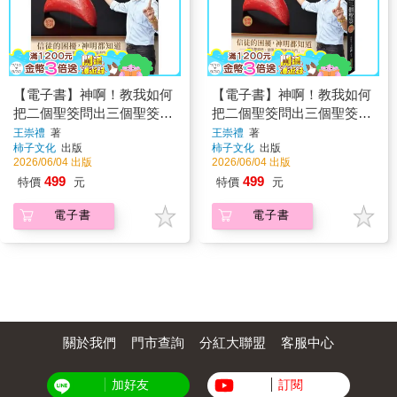
【電子書】神啊！教我如何
【電子書】神啊！教我如何
把二個聖筊問出三個聖筊：
把二個聖筊問出三個聖筊
突破擲筊問不下去的窘境，
（暢銷紀念）
王崇禮
著
王崇禮
著
柿子文化
出版
柿子文化
出版
小心得到三個聖筊卻出錯的
2026/06/04 出版
2026/06/04 出版
陷阱！
499
499
特價
元
特價
元
電子書
電子書
關於我們
門市查詢
分紅大聯盟
客服中心
加好友
訂閱