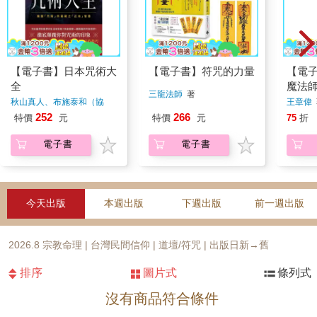
【電子書】日本咒術大
【電子書】符咒的力量
【電
全
魔法
三龍法師
著
巫術
秋山真人、布施泰和（協
王章偉
助）
著
252
266
特價
元
特價
元
75
折
電子書
電子書
今天出版
本週出版
下週出版
前一週出版
2026.8 宗教命理 | 台灣民間信仰 | 道壇/符咒 | 出版日新→舊
排序
圖片式
條列式
沒有商品符合條件