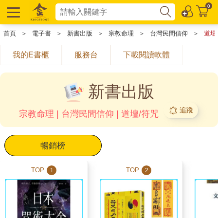
0
首頁
＞
電子書
＞
新書出版
＞
宗教命理
＞
台灣民間信仰
＞
道壇
我的E書櫃
服務台
下載閱讀軟體
新書出版
追蹤
宗教命理 | 台灣民間信仰 | 道壇/符咒
暢銷榜
TOP
TOP
1
2