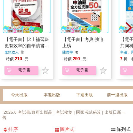
【電子書】比上補習班
【電子書】考典‧強迫
【電
更有效率的自學讀書
上榜
共同
法：腦科學實證，司法
鬼頭政人
著
陳膺宇
著
寧遠、
特考一次過關菁英的自
210
290
特價
元
特價
元
7
折
學自習讀書術
電子書
電子書
今天出版
本週出版
下週出版
前一週出版
2025.6 考試書/政府出版品 | 考試秘笈 | 國家考試秘笈 | 出版日新→
舊
排序
圖片式
條列式