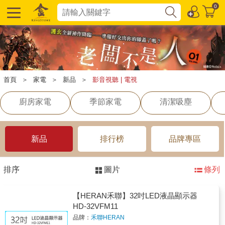
0
首頁
＞
家電
＞
新品
＞
影音視聽 | 電視
廚房家電
季節家電
清潔吸塵
新品
排行榜
品牌專區
排序
圖片
條列
【HERAN禾聯】32吋LED液晶顯示器
HD-32VFM11
品牌：
禾聯HERAN