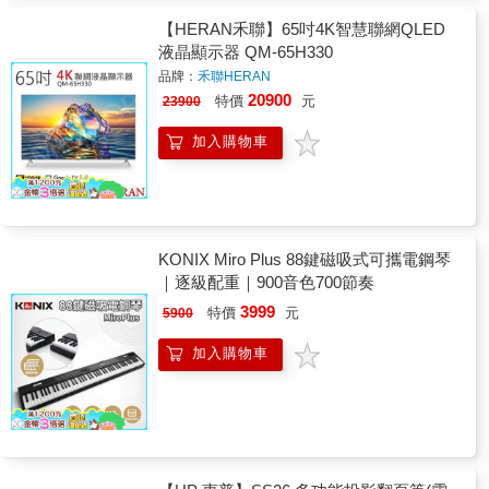
【HERAN禾聯】65吋4K智慧聯網QLED
液晶顯示器 QM-65H330
品牌：
禾聯HERAN
20900
特價
元
23900
加入購物車
KONIX Miro Plus 88鍵磁吸式可攜電鋼琴
｜逐級配重｜900音色700節奏
3999
特價
元
5900
加入購物車