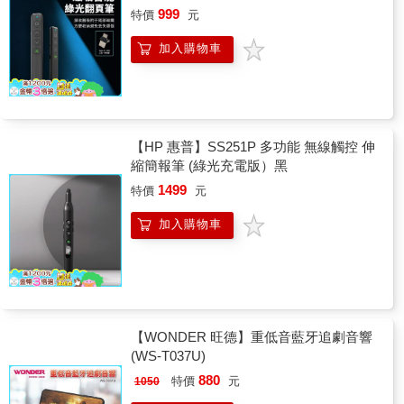
999
特價
元
加入購物車
【HP 惠普】SS251P 多功能 無線觸控 伸
縮簡報筆 (綠光充電版）黑
1499
特價
元
加入購物車
【WONDER 旺德】重低音藍牙追劇音響
(WS-T037U)
880
特價
元
1050