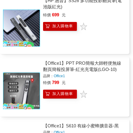
【HP 惠普】SS26 多功能投影翻頁筆(電
池版紅光)
699
特價
元
加入購物車
【Office1】PPT PRO簡報大師輕便無線
翻頁簡報投屏筆-紅光充電版(LGO-10)
品牌：
Office1
799
特價
元
加入購物車
【Office1】S610 有線小蜜蜂擴音器-黑
品牌：
Office1