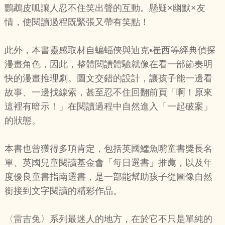
鸚鵡皮呱讓人忍不住笑出聲的互動。懸疑×幽默×友
情，使閱讀過程既緊張又帶有笑點！
此外，本書靈感取材自蝙蝠俠與迪克•崔西等經典偵探
漫畫角色，因此，整體閱讀體驗就像在看一部節奏明
快的漫畫推理劇。圖文交錯的設計，讓孩子能一邊看
故事、一邊找線索，甚至忍不住回翻前頁「啊！原來
這裡有暗示！」在閱讀過程中自然進入「一起破案」
的狀態。
本書也曾獲得多項肯定，包括英國鱷魚嘴童書獎長名
單、英國兒童閱讀基金會「每日選書」推薦，以及年
度優良童書指南選書，是一部能幫助孩子從圖像自然
銜接到文字閱讀的精彩作品。
〈雷吉兔〉系列最迷人的地方，在於它不只是單純的