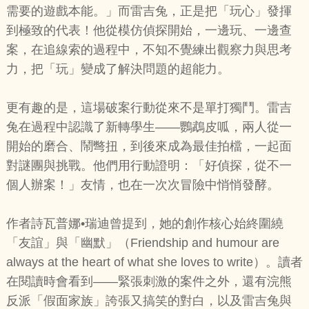
需要的遊戲本能。」而雷吉兔，正是把「玩心」發揮
到極致的代表！他從模仿偵探開始，一邊玩、一邊查
案，在追線索的過程中，不知不覺練出觀察力與思考
力，把「玩」變成了解決問題的超能力。
更有趣的是，這場破案行動從來不是單打獨鬥。雷吉
兔在過程中認識了新轉學生——鸚鵡皮呱，兩人從一
開始的磨合、鬧彆扭，到後來成為最佳拍檔，一起面
對謎團與挑戰。他們用行動證明：「好偵探，從不一
個人辦案！」友情，也在一次次冒險中悄悄發酵。
作者詩瓦普娜•瑞迪曾提到，她的創作核心始終圍繞
「友誼」與「幽默」（Friendship and humour are
always at the heart of what she loves to write）。讀者
在閱讀時會看到——緊張刺激的案件之外，還有浣熊
反派「假面家族」誇張又搞笑的對白，以及雷吉兔與