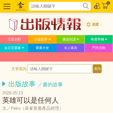
0
追蹤
主題企劃
出版故事
書蟲悅讀
每週專欄
金石堂選書
愛書大使
名人書房
門市活動
文章查詢
出版故事
／書的故事
2026.05.13
英雄可以是任何人
文／Peko（碁峯童書產品經理）