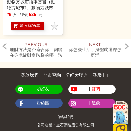
動物方城市繪本套書（動
物方城市1、動物方城市
2）
525
75
折
特價
元
加入購物車
PREVIOUS
NEXT
理財方法是否適合你，關鍵
你怎麼生活，身體就選擇怎
在你處於財富階梯的哪一階
麼活
關於我們
門市查詢
分紅大聯盟
客服中心
加好友
訂閱
粉絲團
追蹤
聯絡我們
公司名稱：金石網絡股份有限公司