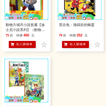
動物方城市小說套書【迪
雷吉兔：海鷗岩的幽靈
士尼小說系列】（動物方
城市1、動物方城市2）
450
252
75
折
特價
元
79
折
特價
元
加入購物車
加入購物車