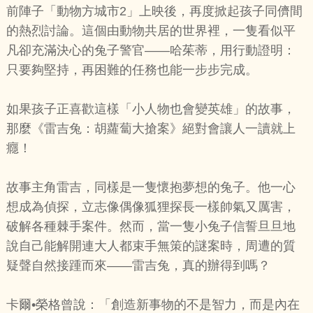
前陣子「動物方城市2」上映後，再度掀起孩子同儕間
的熱烈討論。這個由動物共居的世界裡，一隻看似平
凡卻充滿決心的兔子警官——哈茱蒂，用行動證明：
只要夠堅持，再困難的任務也能一步步完成。
如果孩子正喜歡這樣「小人物也會變英雄」的故事，
那麼《雷吉兔：胡蘿蔔大搶案》絕對會讓人一讀就上
癮！
故事主角雷吉，同樣是一隻懷抱夢想的兔子。他一心
想成為偵探，立志像偶像狐狸探長一樣帥氣又厲害，
破解各種棘手案件。然而，當一隻小兔子信誓旦旦地
說自己能解開連大人都束手無策的謎案時，周遭的質
疑聲自然接踵而來——雷吉兔，真的辦得到嗎？
卡爾•榮格曾說：「創造新事物的不是智力，而是內在