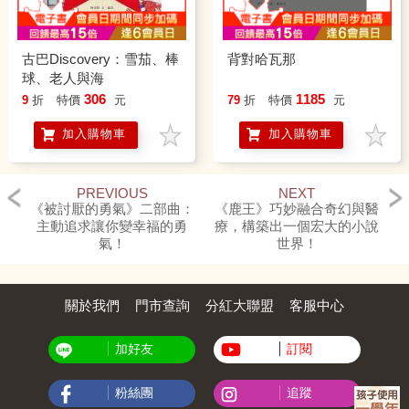
古巴Discovery：雪茄、棒
背對哈瓦那
球、老人與海
306
1185
9
折
特價
元
79
折
特價
元
加入購物車
加入購物車
PREVIOUS
NEXT
《被討厭的勇氣》二部曲：
《鹿王》巧妙融合奇幻與醫
主動追求讓你變幸福的勇
療，構築出一個宏大的小說
氣！
世界！
關於我們
門市查詢
分紅大聯盟
客服中心
加好友
訂閱
粉絲團
追蹤