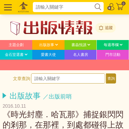
0
追蹤
主題企劃
出版故事
書蟲悅讀
每週專欄
金石堂選書
愛書大使
名人書房
門市活動
文章查詢
出版故事
／出版前哨
2016.10.11
《時光封塵．哈瓦那》捕捉銀閃閃
的剎那，在那裡，到處都碰得上故