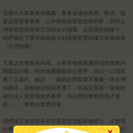
這幾年大家著迷地圖書，看著遙遠的美洲、歐洲，指
著這裡看著那裏，心中懷抱著環遊世界的夢，卻對台
灣有著既很近卻又很陌生的感覺。在這樣的因緣下，
我們邀起了獲得兩屆義大利波隆那獎的陳又凌來繪製
《台灣地圖》。
又凌之前曾經為高雄、台東等地繪製過區域性地圖的
商業設計案，對於地圖繪製得心應手，所以一口就答
應了這邀約。她說：「當惠鈴問我要不要畫一本台灣
地圖時，我想都沒想就答應了，因為這是我一直都想
做但沒人督促我做的事情，而在開始繪製後我才發
現……」事情沒那麼簡單。
我們請又凌先將各縣市重要的地點事物標出，才整理
出幾個縣市，又凌就很想投降。「我對台灣的了解好