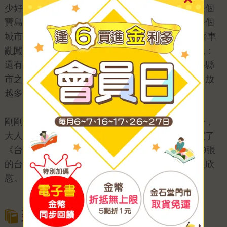
少好少；畫全台地圖比我想像中難好多；台灣真是個
寶島！」於是，我直接到她工作室，兩個人打開每個
城市的google map一一標示。還好我平常就常開著車
亂闖，很喜歡到處冒險，所以，當我一直碎碎念說：
還有這裡跟那裏……又凌可能一直冒冷汗。除了各縣
市之外，一個地點或一個事物就是一個元件，想要放
越多，可想而知就是越難畫。
剛剛去逛書店，店員跟我說，除了父母想買給孩子，
大人也很喜歡這個畫風，包括已經很多外國客人買了
《台灣地圖》。對於花了整整兩年的時間，才將19張
的台灣地圖圖產出的又凌，聽到這個消息應該會很欣
慰。
延伸閱讀