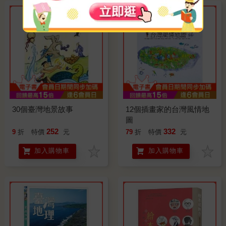
30個臺灣地景故事
12個插畫家的台灣風情地
圖
252
332
9
折
特價
元
79
折
特價
元
加入購物車
加入購物車