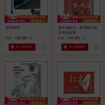
臺灣地理
繪本感動力－臺灣繪本創
作者的故事
324
351
9
折
特價
元
9
折
特價
元
加入購物車
加入購物車