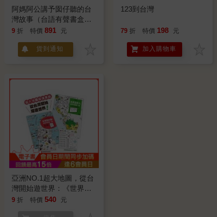
阿媽阿公講予囡仔聽的台
123到台灣
灣故事（台語有聲書盒裝
版）
891
198
9
折
特價
元
79
折
特價
元
貨到通知
加入購物車
亞洲NO.1超大地圖，從台
灣開始遊世界：《世界這
麼大!》＋《台灣我的家!》
540
9
折
特價
元
（超值套組.附贈可重複黏