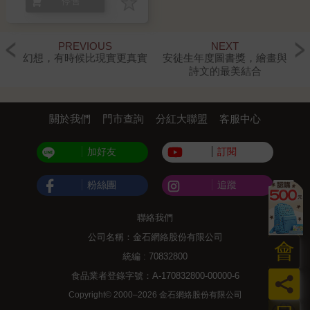
停售
貼貼紙）
PREVIOUS
NEXT
幻想，有時候比現實更真實
安徒生年度圖書獎，繪畫與
詩文的最美結合
關於我們
門市查詢
分紅大聯盟
客服中心
加好友
訂閱
粉絲團
追蹤
聯絡我們
公司名稱：金石網絡股份有限公司
會
統編 : 70832800
食品業者登錄字號：A-170832800-00000-6
員
Copyright© 2000–2026 金石網絡股份有限公司