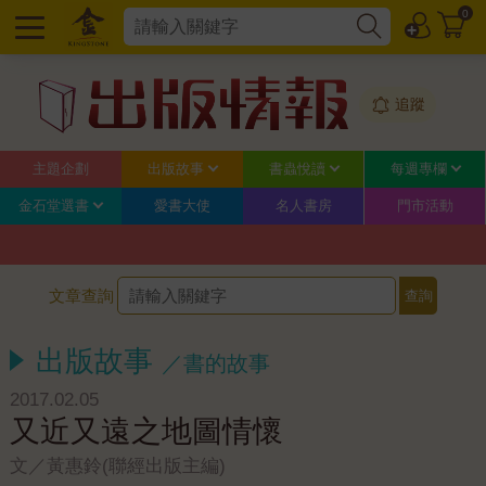
0
追蹤
主題企劃
出版故事
書蟲悅讀
每週專欄
金石堂選書
愛書大使
名人書房
門市活動
文章查詢
出版故事
／書的故事
2017.02.05
又近又遠之地圖情懷
文／黃惠鈴(聯經出版主編)