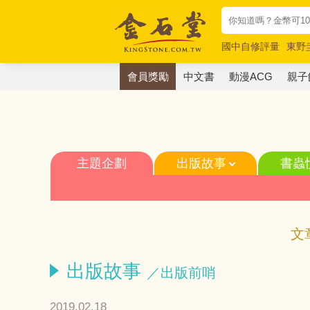
國中自修評量
東野
唯紅花綻放
奧德賽
會員獎勵
中文書
動漫ACG
親子
主題企劃
出版故事
書蟲
文
出版故事
／出版前哨
2019.02.18