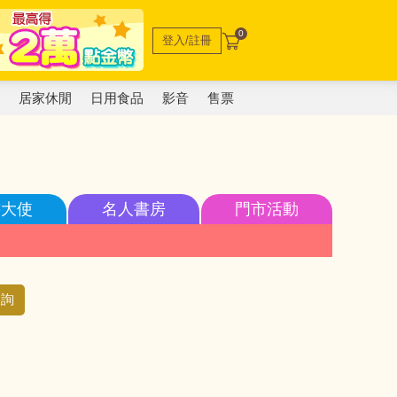
0
登入/註冊
電
居家休閒
日用食品
影音
售票
書大使
名人書房
門市活動