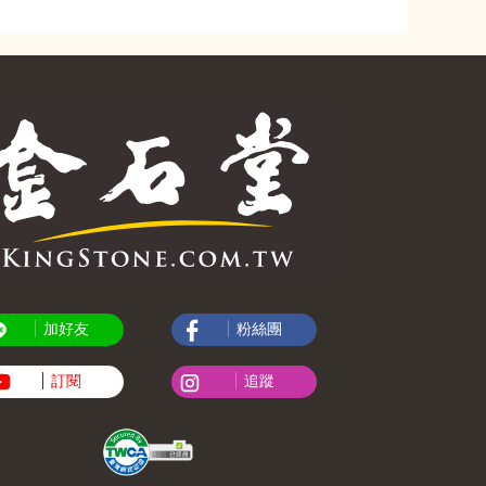
加好友
粉絲團
訂閱
追蹤