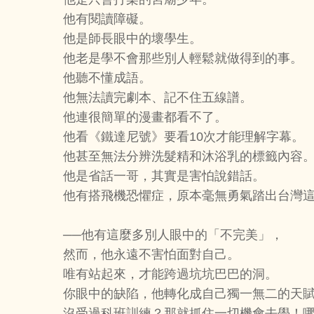
他有閱讀障礙。
他是師長眼中的壞學生。
他老是學不會那些別人輕鬆就做得到的事。
他聽不懂成語。
他無法讀完劇本、記不住五線譜。
他連很簡單的漫畫都看不了。
他看《鐵達尼號》要看10次才能理解字幕。
他甚至無法分辨洗髮精和沐浴乳的標籤內容
他是省話一哥，其實是害怕說錯話。
他有搭飛機恐懼症，原本毫無勇氣踏出台灣這
──他有這麼多別人眼中的「不完美」，
然而，他永遠不害怕面對自己。
唯有站起來，才能跨過坑坑巴巴的洞。
你眼中的缺陷，他轉化成自己獨一無二的天
沒受過科班訓練？那就抓住一切機會去學！哪怕