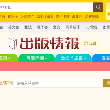
圭吾
楊双子
公益書包
16647續集
吉伊卡哇
高希均
通靈藥師
路邊攤新作
馬斯克
玩具總動員5
超慢跑
館
英文書
雜誌
電子書
文具
玩具親子
3C電玩
家
追蹤
悅讀
每週專欄
金石堂選書
愛
章查詢