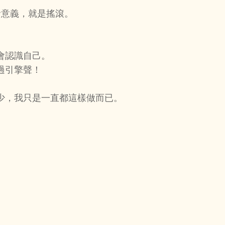
意義，就是搖滾。
會認識自己。
過引擎聲！
。
少，我只是一直都這樣做而已。