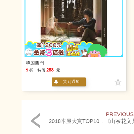
魂囚西門
288
9
折
特價
元
貨到通知
PREVIOUS
2018本屋大賞TOP10，《山茶花
場。