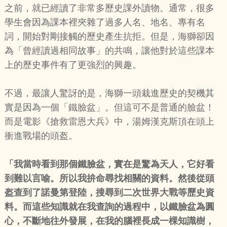
之前，就已經讀了非常多歷史課外讀物。通常，很多
學生會因為課本裡夾雜了過多人名、地名、專有名
詞，開始對剛接觸的歷史產生抗拒。但是，海獅卻因
為「曾經讀過相同故事」的共鳴，讓他對於這些課本
上的歷史事件有了更強烈的興趣。
不過，最讓人驚訝的是，海獅一頭栽進歷史的契機其
實是因為一個「鐵臉盆」。但這可不是普通的臉盆！
而是電影《搶救雷恩大兵》中，湯姆漢克斯頂在頭上
衝進戰場的頭盔。
「我當時看到那個鐵臉盆，實在是驚為天人，它好看
到難以言喻。所以我拚命尋找相關的資料。然後從頭
盔查到了諾曼第登陸，搜尋到二次世界大戰等歷史資
料。而這些知識就在我查詢的過程中，以鐵臉盆為圓
心，不斷地往外發展，在我的腦裡長成一棵知識樹，