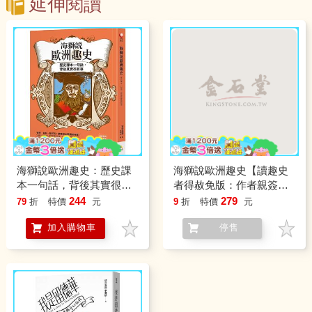
延伸閱讀
海獅說歐洲趣史：歷史課
海獅說歐洲趣史【讀趣史
本一句話，背後其實很有
者得赦免版：作者親簽扉
事
頁+「贖罪不倦」便條
244
279
79
折
特價
元
9
折
特價
元
本】----歷史課本一句話，
加入購物車
停售
背後其實很有事