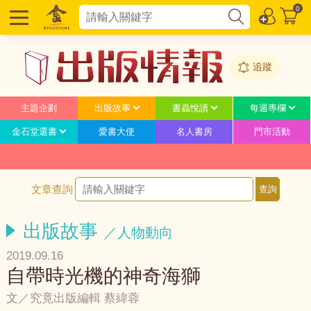
0
追蹤
主題企劃
出版故事
書蟲悅讀
每週專欄
金石堂選書
愛書大使
名人書房
門市活動
文章查詢
出版故事
／人物動向
2019.09.16
自帶時光機的神奇海獅
文／究竟出版編輯 蔡緯蓉