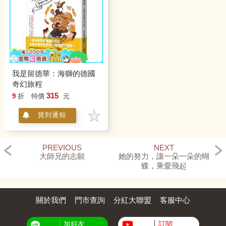
我是留德華：海獅的德國
奇幻旅程
315
9
折
特價
元
貨到通知
PREVIOUS
NEXT
大師兄的志願
她的努力，讓一朵一朵的蝴
蝶，乘愛飛起
關於我們
門市查詢
分紅大聯盟
客服中心
加好友
訂閱