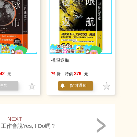
極限返航
42
379
元
79
折
特價
元
停售
貨到通知
NEXT
作會說Yes, I Do嗎？