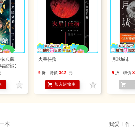
書衣典藏
火星任務
月球城市
作者訪談）
342
3
元
9
折
特價
元
9
折
特價
車
加入購物車
一本
我愛工作，工