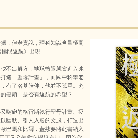
涉獵，但老實說，理科知識含量極高
《極限返航》出現。
果找不出解方，地球轉眼就會進入冰
手打造「聖母計畫」，而國中科學老
好，有了洛基陪伴，他並不孤單。究
務的盡頭，是否有返航的希望？
小又嘴砲的格雷斯執行聖母計畫、拯
佐以幽默、引人入勝的文風，打造出
麼歐巴馬和比爾．蓋茲要將此書納入
馬丁又為何對它讚譽有加；因為你