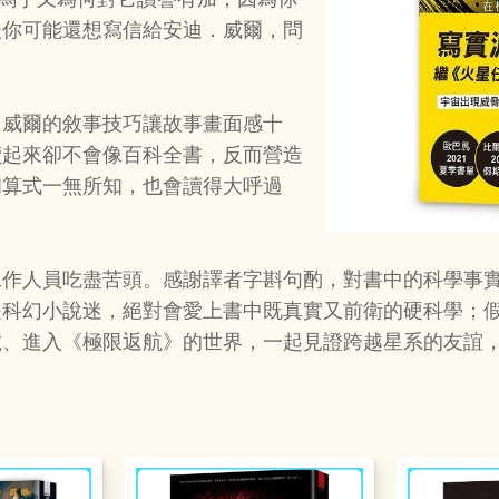
後你可能還想寫信給安迪．威爾，問
．威爾的敘事技巧讓故事畫面感十
讀起來卻不會像百科全書，反而營造
和算式一無所知，也會讀得大呼過
工作人員吃盡苦頭。感謝譯者字斟句酌，對書中的科學事
是科幻小說迷，絕對會愛上書中既真實又前衛的硬科學；
號、進入《極限返航》的世界，一起見證跨越星系的友誼