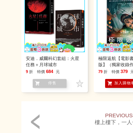
安迪．威爾科幻套組：火星
極限返航【電影
任務＋月球城市
版】（獨家收錄
684
379
9
折
特價
元
79
折
特價
停售
加入購物
PREVIOUS
樓上樓下，一人