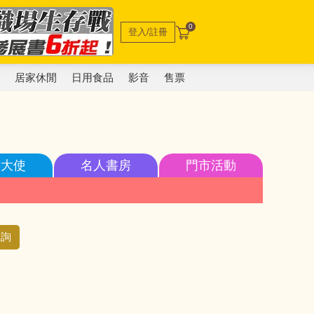
0
登入/註冊
電
居家休閒
日用食品
影音
售票
書大使
名人書房
門市活動