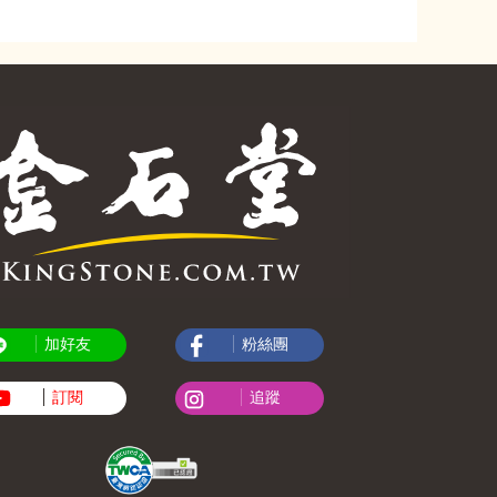
加好友
粉絲團
訂閱
追蹤