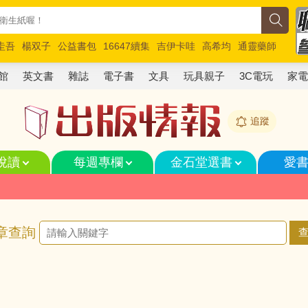
圭吾
楊双子
公益書包
16647續集
吉伊卡哇
高希均
通靈藥師
路邊攤新作
馬斯克
玩具總動員5
超慢跑
館
英文書
雜誌
電子書
文具
玩具親子
3C電玩
家
追蹤
悅讀
每週專欄
金石堂選書
愛
章查詢