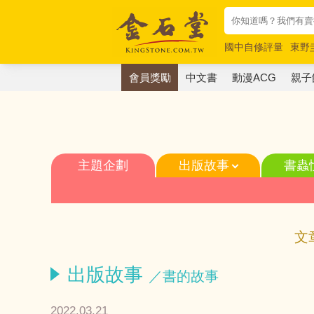
國中自修評量
東野
唯紅花綻放
奧德賽
會員獎勵
中文書
動漫ACG
親子
主題企劃
出版故事
書蟲
文
出版故事
／書的故事
2022.03.21