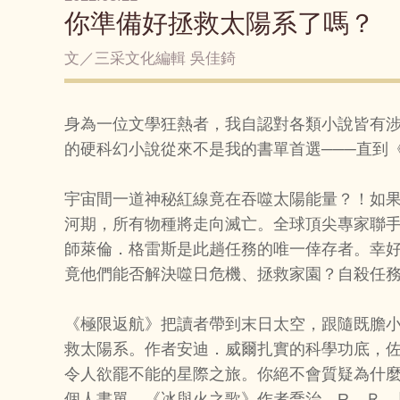
你準備好拯救太陽系了嗎？
文／三采文化編輯 吳佳錡
身為一位文學狂熱者，我自認對各類小說皆有
的硬科幻小說從來不是我的書單首選───直到
宇宙間一道神秘紅線竟在吞噬太陽能量？！如
河期，所有物種將走向滅亡。全球頂尖專家聯
師萊倫．格雷斯是此趟任務的唯一倖存者。幸
竟他們能否解決噬日危機、拯救家園？自殺任
《極限返航》把讀者帶到末日太空，跟隨既膽
救太陽系。作者安迪．威爾扎實的科學功底，
令人欲罷不能的星際之旅。你絕不會質疑為什
個人書單，《冰與火之歌》作者喬治．R．Ｒ．