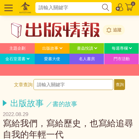
0
追蹤
主題企劃
出版故事
書蟲悅讀
每週專欄
金石堂選書
愛書大使
名人書房
門市活動
文章查詢
出版故事
／書的故事
2022.08.29
寫給我們，寫給歷史，也寫給追尋
自我的年輕一代