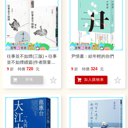
往事並不如煙(三版)＋往事
尹情書：給年輕的你們
並不如煙續篇(作者限量簽
名版)(套書)
720
324
9
折
特價
元
9
折
特價
元
停售
加入購物車