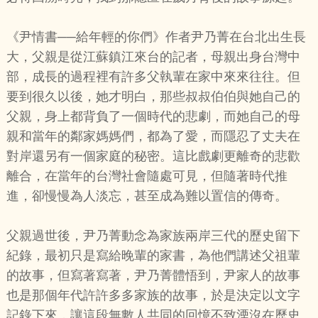
《尹情書──給年輕的你們》作者尹乃菁在台北出生長
大，父親是從江蘇鎮江來台的記者，母親出身台灣中
部，成長的過程裡有許多父執輩在家中來來往往。但
要到很久以後，她才明白，那些叔叔伯伯與她自己的
父親，身上都背負了一個時代的悲劇，而她自己的母
親和當年的鄰家媽媽們，都為了愛，而隱忍了丈夫在
對岸還另有一個家庭的秘密。這比戲劇更離奇的悲歡
離合，在當年的台灣社會隨處可見，但隨著時代推
進，卻慢慢為人淡忘，甚至成為難以置信的傳奇。
父親過世後，尹乃菁動念為家族兩岸三代的歷史留下
紀錄，最初只是寫給晚輩的家書，為他們講述父祖輩
的故事，但寫著寫著，尹乃菁體悟到，尹家人的故事
也是那個年代許許多多家族的故事，於是決定以文字
記錄下來，讓這段無數人共同的回憶不致湮沒在歷史