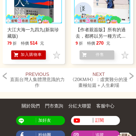
大江大海一九四九(新裝珍
【作者親簽版】所有的過
藏版)
去，都將以另一種方式歸
來
514
270
79
折
特價
元
9
折
特價
元
加入購物車
停售
PREVIOUS
NEXT
直面台灣人集體潛意識的力
《20KM/H》：虛實難分的漫
作
畫極短篇＋人生劇場
關於我們
門市查詢
分紅大聯盟
客服中心
加好友
訂閱
粉絲團
追蹤