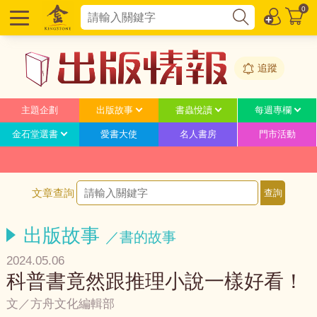
0
追蹤
主題企劃
出版故事
書蟲悅讀
每週專欄
金石堂選書
愛書大使
名人書房
門市活動
文章查詢
出版故事
／書的故事
2024.05.06
科普書竟然跟推理小說一樣好看！
文／方舟文化編輯部