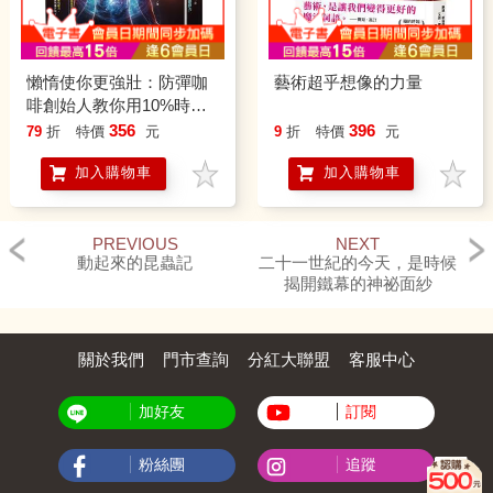
懶惰使你更強壯：防彈咖
藝術超乎想像的力量
啡創始人教你用10%時間
增強心血管健康、腦功能
356
396
79
折
特價
元
9
折
特價
元
和復原力
加入購物車
加入購物車
PREVIOUS
NEXT
動起來的昆蟲記
二十一世紀的今天，是時候
揭開鐵幕的神祕面紗
關於我們
門市查詢
分紅大聯盟
客服中心
加好友
訂閱
粉絲團
追蹤