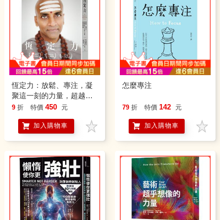
恆定力：放鬆、專注，凝
怎麼專注
聚這一刻的力量，超越巔
峰
450
142
9
折
特價
元
79
折
特價
元
加入購物車
加入購物車