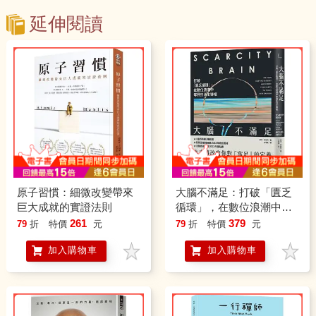
延伸閱讀
原子習慣：細微改變帶來
大腦不滿足：打破「匱乏
巨大成就的實證法則
循環」，在數位浪潮中奪
回生活主導權
261
379
79
折
特價
元
79
折
特價
元
加入購物車
加入購物車