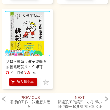
父母不動氣，孩子能聽懂
的輕鬆應答法：立即可
用！常見教養情境ｘ話語
355
79
折
特價
元
範例，跟孩子好好說話不
加入購物車
心累
PREVIOUS
NEXT
那樣的工作，我也想去應
點開孩子的笑穴—小手和小
徵！
腳也能一起共讀的繪本《搔