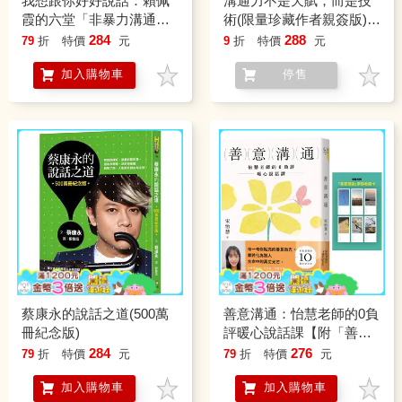
我想跟你好好說話：賴佩
溝通力不是天賦，而是技
霞的六堂「非暴力溝通」
術(限量珍藏作者親簽版)：
入門課
田村淳教你大受歡迎的說
284
288
79
折
特價
元
9
折
特價
元
話祕訣
加入購物車
停售
蔡康永的說話之道(500萬
善意溝通：怡慧老師的0負
冊紀念版)
評暖心說話課【附「善意
潛能」手跡收藏卡】
284
276
79
折
特價
元
79
折
特價
元
加入購物車
加入購物車