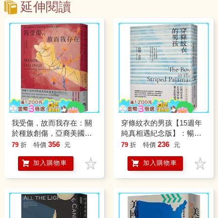
延伸閱讀
我受傷，故而我存在：關
穿條紋衣的男孩【15週年
於種族創傷，亞裔美國人
純真相遇紀念版】：暢銷
的少數者感受
超過1，100萬冊，約翰．
356
236
79
折
特價
元
79
折
特價
元
波恩最重要的成名作。
加入購物車
加入購物車