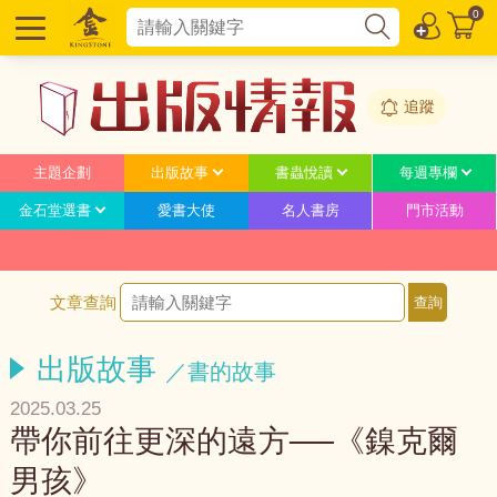
0
追蹤
主題企劃
出版故事
書蟲悅讀
每週專欄
金石堂選書
愛書大使
名人書房
門市活動
文章查詢
出版故事
／書的故事
2025.03.25
帶你前往更深的遠方──《鎳克爾
男孩》