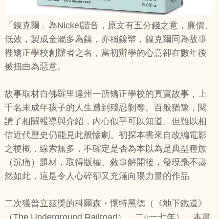
「鎳克爾」為Nickel諧音，原文有五分錢之意，廉價、
低效，製成金屬多為鎳，亦稱鎳幣，鎳克爾同為故事
裡矯正學校創辦者之名，當初辦學的心意卻在數年後
被扭曲為惡意。
故事取材自佛羅里達州一所矯正學校的真實故事，上
千名未成年孩子的人生遭到殘忍剝奪。百般猶豫，閱
讀了相關報導與介紹，內心似乎可以知道、但難以相
信近代歷史仍能見此般慘劇。初探本書來自改編電影
之梗概，線索無多，不確定是否為本以為是典型種族
（沉痛）題材，取得版權、敘事解開後，發現毫不盡
然如此，這是令人心碎卻又充滿向陽力量的作品
二次獲普立茲獎的科爾森・懷特黑德（《地下鐵道》
（The Underground Railroad），二○一七年），本書