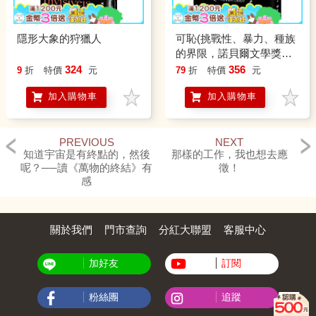
隱形大象的狩獵人
可恥(挑戰性、暴力、種族
的界限，諾貝爾文學獎得
主柯慈二度奪魁布克獎小
324
356
9
折
特價
元
79
折
特價
元
說)
加入購物車
加入購物車
PREVIOUS
NEXT
知道宇宙是有終點的，然後
那樣的工作，我也想去應
呢？──讀《萬物的終結》有
徵！
感
關於我們
門市查詢
分紅大聯盟
客服中心
加好友
訂閱
粉絲團
追蹤