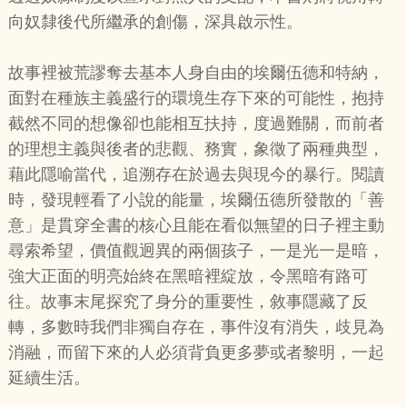
向奴隸後代所繼承的創傷，深具啟示性。
故事裡被荒謬奪去基本人身自由的埃爾伍德和特納，
面對在種族主義盛行的環境生存下來的可能性，抱持
截然不同的想像卻也能相互扶持，度過難關，而前者
的理想主義與後者的悲觀、務實，象徵了兩種典型，
藉此隱喻當代，追溯存在於過去與現今的暴行。閱讀
時，發現輕看了小說的能量，埃爾伍德所發散的「善
意」是貫穿全書的核心且能在看似無望的日子裡主動
尋索希望，價值觀迥異的兩個孩子，一是光一是暗，
強大正面的明亮始終在黑暗裡綻放，令黑暗有路可
往。故事末尾探究了身分的重要性，敘事隱藏了反
轉，多數時我們非獨自存在，事件沒有消失，歧見為
消融，而留下來的人必須背負更多夢或者黎明，一起
延續生活。