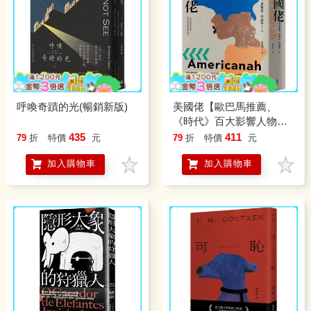
呼喚奇蹟的光(暢銷新版)
美國佬【歐巴馬推薦、
《時代》百大影響人物阿
迪契呈現最深刻戀情之
435
411
79
折
特價
元
79
折
特價
元
作】
加入購物車
加入購物車