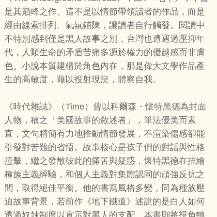
是其巔峰之作。這不是以情節帶領讀者的作品，而是
經由線索排列、氣氛鋪陳，讓讀者自行觸發。閱讀中
不特別感到僅是黑人故事之別，台灣也遭遇過壓抑年
代，人類生命的矛盾苦痛多源於權力的優越感而非膚
色。小說本質建構於角色內在，那是偉大文學作品產
生的高敏度，藉以投射現況，體察自我。
《時代雜誌》（Time）曾以科爾森・懷特黑德為封面
人物，稱之「美國故事的敘述者」，筆法優美而素
直，文句精簡有力地推動情節發展，不渲染傷感卻能
引發對苦難的省悟。故事核心是孩子們的對話與性格
撞擊，繼之發散彼此的痛苦與疑惑，懷特黑德在描繪
種族主義經驗，和個人主義對集體認同的頑強反抗之
間，取得絕佳平衡。他的書寫風格多變，同為種族壓
迫故事背景，若前作《地下鐵道》述說的是白人如何
透過奴隸制度以宣示對黑人的支配，本書則將視角轉