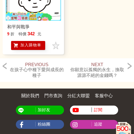
和平與戰爭
342
9
折
特價
元
加入購物車
PREVIOUS
NEXT
在孩子心中種下愛與成長的
你願意以孤獨的永生，換取
種子
源源不絕的金錢嗎？
關於我們
門市查詢
分紅大聯盟
客服中心
加好友
訂閱
粉絲團
追蹤