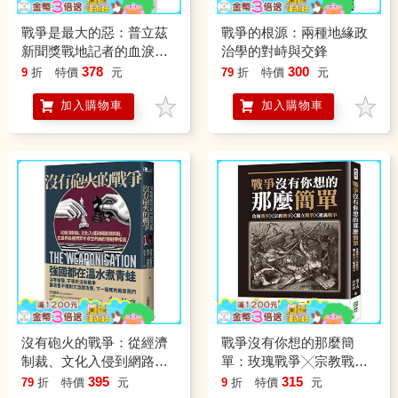
戰爭是最大的惡：普立茲
戰爭的根源：兩種地緣政
新聞獎戰地記者的血淚紀
治學的對峙與交鋒
實
378
300
9
折
特價
元
79
折
特價
元
加入購物車
加入購物車
沒有砲火的戰爭：從經濟
戰爭沒有你想的那麼簡
制裁、文化入侵到網路資
單：玫瑰戰爭╳宗教戰爭
訊戰，在世界強權博弈中
╳獨立戰爭╳起義戰爭
395
315
79
折
特價
元
9
折
特價
元