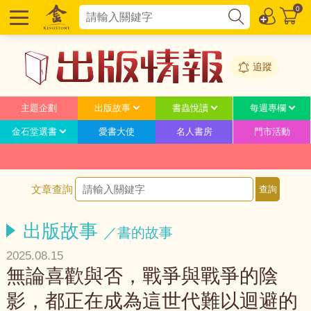
0
追蹤
主題企劃
出版故事
書蟲悅讀
每週專欄
金石堂選書
愛書大使
名人書房
門市活動
文章查詢
出版故事
／書的故事
2025.08.15
無論喜歡與否，戰爭與戰爭的陰
影，都正在成為這世代難以迴避的