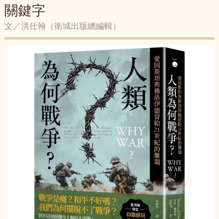
關鍵字
文／洪仕翰（衛城出版總編輯）