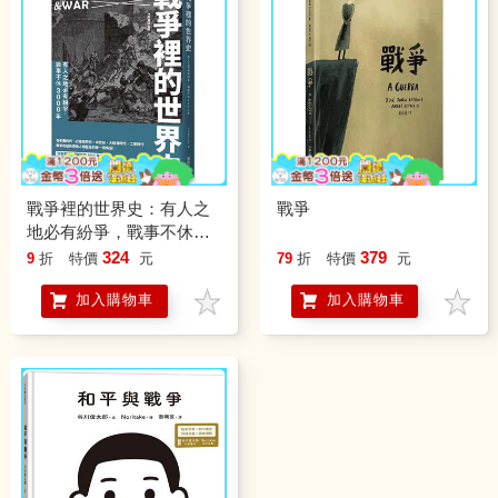
戰爭裡的世界史：有人之
戰爭
地必有紛爭，戰事不休
3000年
324
379
9
折
特價
元
79
折
特價
元
加入購物車
加入購物車