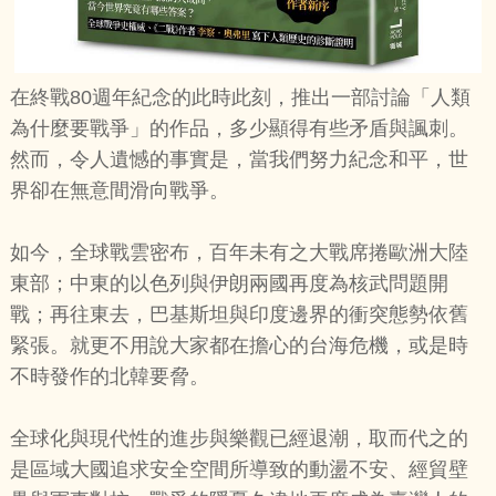
在終戰80週年紀念的此時此刻，推出一部討論「人類
為什麼要戰爭」的作品，多少顯得有些矛盾與諷刺。
然而，令人遺憾的事實是，當我們努力紀念和平，世
界卻在無意間滑向戰爭。
如今，全球戰雲密布，百年未有之大戰席捲歐洲大陸
東部；中東的以色列與伊朗兩國再度為核武問題開
戰；再往東去，巴基斯坦與印度邊界的衝突態勢依舊
緊張。就更不用說大家都在擔心的台海危機，或是時
不時發作的北韓要脅。
全球化與現代性的進步與樂觀已經退潮，取而代之的
是區域大國追求安全空間所導致的動盪不安、經貿壁