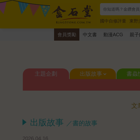
國中自修評量
東野
唯紅花綻放
奧德賽
會員獎勵
中文書
動漫ACG
親子
主題企劃
出版故事
書蟲
文
出版故事
／書的故事
2026.04.16