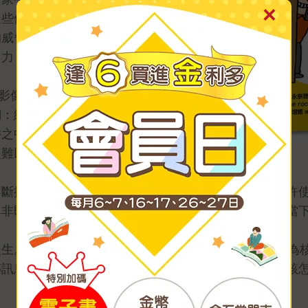
這些保護機制卻大幅弱化：當陌生人
的威脅往往偽裝成遊戲、好友或看似
引力，卻缺乏指引的世界。
影像外流案件，到網路霸凌、成
們：網路犯罪和暴力不僅真實存在，
阱之中。這些情境對成人而言尚且難
是難以辨識的灰色地帶。
不斷提前開始：完全禁止孩子使用，擔心落後同儕；允許
與非即時性——危險藏在難以察覺的地方，而且不一定當
生。本書以「35個孩子一定要知道的網路安全守則」為
傳訊息搭訕時該如何回應？當被要求提供個人資訊時應該
。