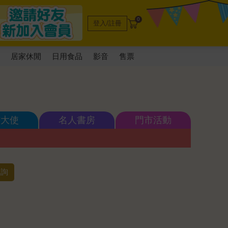
0
登入/註冊
電
居家休閒
日用食品
影音
售票
書大使
名人書房
門市活動