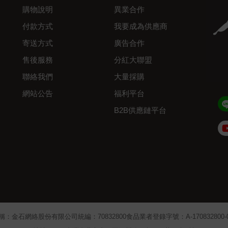
購物說明
異業合作
付款方式
我要成為供應商
寄送方式
廣告合作
售後服務
分紅大聯盟
聯絡我們
大量採購
網站公告
福利平台
B2B供應鏈平台
Admin
稱：金石網絡股份有限公司
統編：70832800
食品業者登錄字號：A-170832800-00