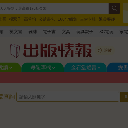
圭吾
楊双子
高希均
公益書包
16647續集
吉伊卡哇
通靈藥師
路邊攤新作
馬斯克
玩具總動員5
超慢跑
館
英文書
雜誌
電子書
文具
玩具親子
3C電玩
家
追蹤
悅讀
每週專欄
金石堂選書
愛
章查詢