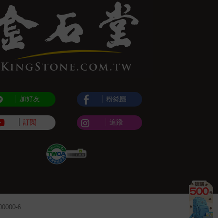
加好友
粉絲團
訂閱
追蹤
000-6