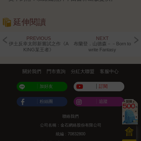
延伸閱讀
PREVIOUS
NEXT
伊土反幸太郎新嘗試之作《A
布蘭登．山德森－－Born to
KING某王者》
write Fantasy
關於我們
門市查詢
分紅大聯盟
客服中心
加好友
訂閱
粉絲團
追蹤
聯絡我們
公司名稱：金石網絡股份有限公司
會
統編 : 70832800