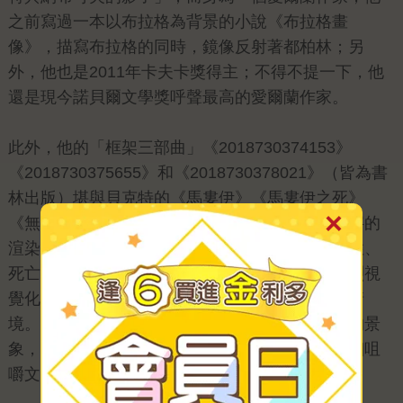
之前寫過一本以布拉格為背景的小說《布拉格畫
像》，描寫布拉格的同時，鏡像反射著都柏林；另
外，他也是2011年卡夫卡獎得主；不得不提一下，他
還是現今諾貝爾文學獎呼聲最高的愛爾蘭作家。
此外，他的「框架三部曲」《2018730374153》
《2018730375655》和《2018730378021》（皆為書
林出版）堪與貝克特的《馬婁伊》《馬婁伊之死》
《無名的人》媲美。作者約翰．班維爾，透過文字的
渲染力，將回憶錄、自白、哲學、邪惡的本質、性、
死亡等元素描繪成一幅幅的圖畫，並以具象、強烈視
覺化但又如詩一般的文字描寫矛盾、含糊不清的情
境。彷彿讀者的眼前能立刻浮現出班維爾所描繪的景
象，就如站在畫框前凝視一幅作品；同時也能細細咀
嚼文字的美和精妙之處。