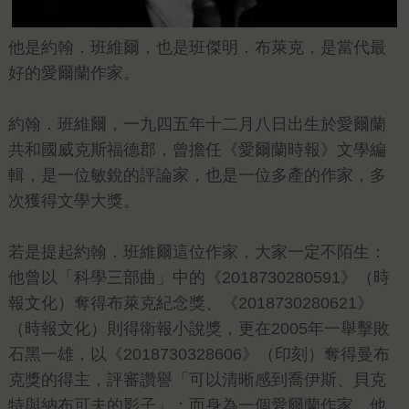
他是約翰．班維爾，也是班傑明．布萊克，是當代最
好的愛爾蘭作家。
約翰．班維爾，一九四五年十二月八日出生於愛爾蘭
共和國威克斯福德郡，曾擔任《愛爾蘭時報》文學編
輯，是一位敏銳的評論家，也是一位多產的作家，多
次獲得文學大獎。
若是提起約翰．班維爾這位作家，大家一定不陌生：
他曾以「科學三部曲」中的《2018730280591》（時
報文化）奪得布萊克紀念獎、《2018730280621》
（時報文化）則得衛報小說獎，更在2005年一舉擊敗
石黑一雄，以《2018730328606》（印刻）奪得曼布
克獎的得主，評審讚譽「可以清晰感到喬伊斯、貝克
特與納布可夫的影子」；而身為一個愛爾蘭作家，他