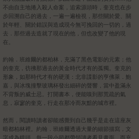
不由自主地捲入殺人命案，追索源頭時，奎克也在步
步回溯自己的過去，一遍一遍檢視，那些關於愛、關
於年輕、關於錯誤與造成現今無可挽回的一切的，過
去．那些過去造就了現在的他，但也改變了他的現
在。
約翰．班維爾的都柏林，充滿了黑色電影的元素；他
的奎克，彷彿那過去的黃金時代才有的孤獨。奎克的
形象，如那時代才有的硬漢：北非諜影的亨佛萊．鮑
嘉，與冰塊撞擊玻璃杯發出細碎的聲響，當中盈滿永
不背叛的威士忌。打開書本，便能嗅到那荒疏的氣
息，寂寥的奎克，行走在那冷而灰黯的城市裡。
然而，閱讀時讀者卻能感覺到自己幾乎是走在這座灰
暗都柏林裡。約翰．班維爾透過大量的細節描寫，文
字成為鏡頭，每一段小節都帶領讀者看見畫面，而充