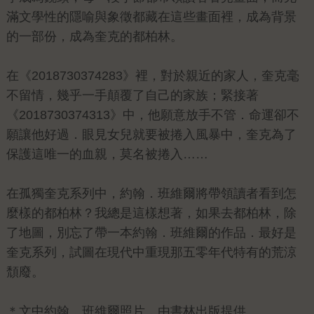
滿文學性的隱喻與象徵都藏在這些畫面裡，成為背景
的一部份，成為奎克的都柏林。
在《2018730374283》裡，對於親近的家人，奎克毫
不留情，幾乎一手顛覆了自己的家族；緊接著
《2018730374313》中，他願意放手不管．命運卻不
願讓他好過．眼見女兒就要被捲入風暴中，奎克為了
保護這唯一的血親，莫名被捲入……
在孤獨奎克系列中，約翰．班維爾將帶領讀者看到怎
麼樣的都柏林？我總是這樣想著，如果去都柏林，除
了地圖，別忘了帶一本約翰．班維爾的作品．最好是
奎克系列，試圖在現代中重現那五零年代特有的荒涼
頹廢。
＊文中約翰．班維爾照片，由書林出版提供。