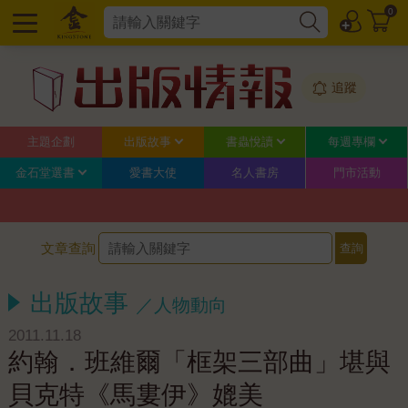
0
追蹤
主題企劃
出版故事
書蟲悅讀
每週專欄
金石堂選書
愛書大使
名人書房
門市活動
文章查詢
出版故事
／人物動向
2011.11.18
約翰．班維爾「框架三部曲」堪與
貝克特《馬婁伊》媲美