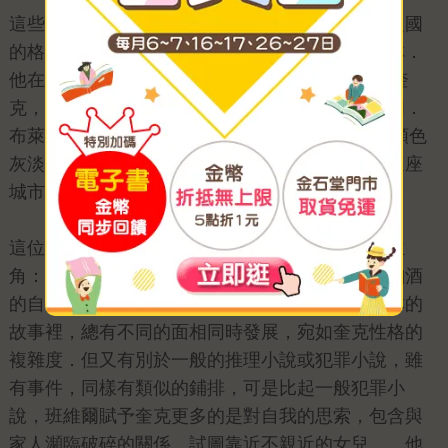
這些，還不足以代表約翰．班維爾，如創造葛林之國
的格瑞安．葛林，約翰．班維爾重新創造了都柏林．
他在2005年，意外寫下一位寂寞的解剖學家－－奎
克，同時誕生了一位新的犯罪小說作家－－班傑明．
布萊克．這次，他帶領讀者前往1950年代，那個顏色
灰淡的都柏林，與奎克一同行走在這座城市裡。這座
城市曾是喬伊斯的故鄉，如今，是奎克的舞台。
這位病理學家一如我們所熟悉的冷硬派推理小說主
角：中年的孤獨者、冷淡的失意人，失去所愛，酗酒
的自己只能敬自己的影子，性格亦邊緣。在前兩本的
故事裡，總有不同的面相同時發展，宛如奎克性格的
複雜度．但又有別於一般的推理小說或犯罪小說，雖
有事件，同樣有類似的鋪排，可是比起一般犯罪小
說，班維爾賦予奎克更多的是對自我的思索，包含與
家人瀕臨破碎的關係、試圖靠近不親近的女兒……他